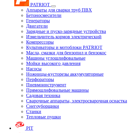
PATRIOT
Аппараты для сварки труб ПВХ
Бетоносмесители
Генераторы
Двигатели
Зарядные и пуско-зарядные устройства
Измельчитель кормов электрический
Компрессоры
Культиваторы и мотоблоки PATRIOT
Масла, смазки для бензопил и бензокос
Машины углошлифовальные
Мойки высокого давления
Насосы
Ножницы-кусторезы аккумуляторные
Перфораторы
Пневмоинструмент
Прямошлифовальные машины
Садовая техника
Сварочные аппараты, электросварочная оснастка
Снегоуборщики
Станки
Тепловые пушки
PIT