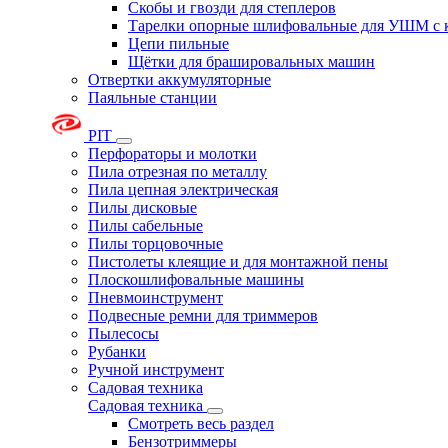
Скобы и гвозди для степлеров
Тарелки опорные шлифовальные для УШМ с 
Цепи пильные
Щётки для брашировальных машин
Отвертки аккумуляторные
Паяльные станции
PIT
Перфораторы и молотки
Пила отрезная по металлу
Пила цепная электрическая
Пилы дисковые
Пилы сабельные
Пилы торцовочные
Пистолеты клеящие и для монтажной пены
Плоскошлифовальные машины
Пневмоинструмент
Подвесные ремни для триммеров
Пылесосы
Рубанки
Ручной инструмент
Садовая техника
Садовая техника
Смотреть весь раздел
Бензотриммеры