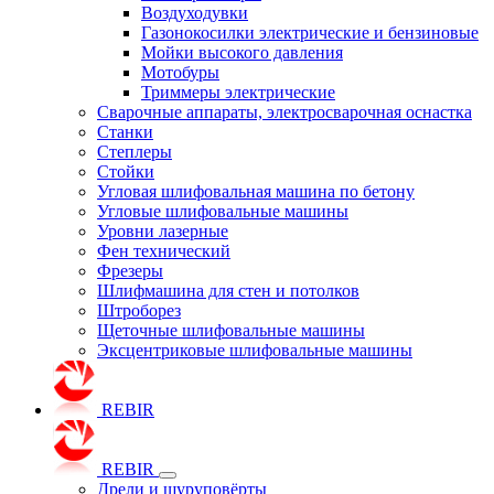
Воздуходувки
Газонокосилки электрические и бензиновые
Мойки высокого давления
Мотобуры
Триммеры электрические
Сварочные аппараты, электросварочная оснастка
Станки
Степлеры
Стойки
Угловая шлифовальная машина по бетону
Угловые шлифовальные машины
Уровни лазерные
Фен технический
Фрезеры
Шлифмашина для стен и потолков
Штроборез
Щеточные шлифовальные машины
Эксцентриковые шлифовальные машины
REBIR
REBIR
Дрели и шуруповёрты