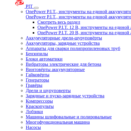
PIT
OnePower P.I.T., инструменты на единой аккумуля
OnePower P.I.T., инструменты на единой аккумуля
Смотреть весь раздел
OnePower P.I.T. 12 В, инструменты на едино
OnePower P.I.T. 20 В, инструменты на едино
Аккумуляторные дрели-шуруповёрты
Аккумуляторы, зарядные устройства
Аппараты для сварки полипропиленовых труб
Бензопилы
Блоки автоматики
Вибраторы электрические для бетона
Винтовёрты аккумуляторные
Гайковёрты
Генераторы
Гравёры
Дрели и шуруповерты
Зарядные и пуско-зарядные устройства
Компрессоры
Краскопульты
Лобзики
Машины шлифовальные и полировальные
Многофункциональная машина
Насосы