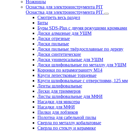
Ножницы
Оснастка для электроинструмента PIT
Оснастка для электроинструмента PIT
Смотреть весь раздел
Биты
Буры SDS-Plus c двумя режущими кромками
Диски алмазные для УШМ
Диски отрезные
Диски пильные
Диски пильные твёрдосплавные по дереву
Диски синтетические
Диски универсальные для УШМ
Диски шлифовальные по металлу для УШМ
Коронки по керамограниту M14
Круги лепестковые торцевые
Круги шлифовальные с отверстиями, 125 мм
Ленты шлифовальные
Лески для триммеров
Листы шлифовальные для МФИ
Насадки для миксера
Насадки для МФИ
Пилки для лобзиков
Полотна для сабельной пилы
Сверла по металлу кобальтовые
Сверла по стеклу и керамике