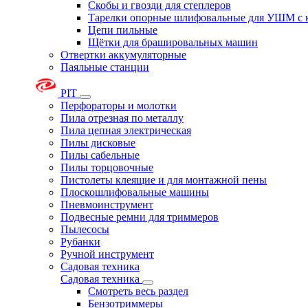
Скобы и гвозди для степлеров
Тарелки опорные шлифовальные для УШМ с 
Цепи пильные
Щётки для брашировальных машин
Отвертки аккумуляторные
Паяльные станции
PIT
Перфораторы и молотки
Пила отрезная по металлу
Пила цепная электрическая
Пилы дисковые
Пилы сабельные
Пилы торцовочные
Пистолеты клеящие и для монтажной пены
Плоскошлифовальные машины
Пневмоинструмент
Подвесные ремни для триммеров
Пылесосы
Рубанки
Ручной инструмент
Садовая техника
Садовая техника
Смотреть весь раздел
Бензотриммеры