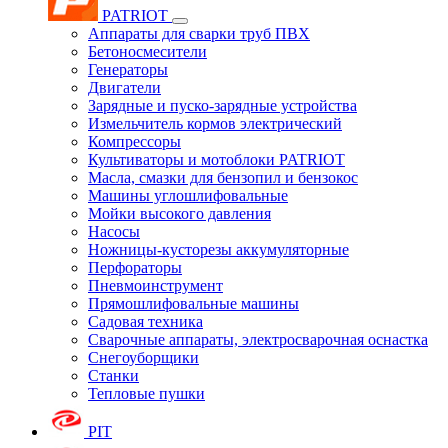
PATRIOT
Аппараты для сварки труб ПВХ
Бетоносмесители
Генераторы
Двигатели
Зарядные и пуско-зарядные устройства
Измельчитель кормов электрический
Компрессоры
Культиваторы и мотоблоки PATRIOT
Масла, смазки для бензопил и бензокос
Машины углошлифовальные
Мойки высокого давления
Насосы
Ножницы-кусторезы аккумуляторные
Перфораторы
Пневмоинструмент
Прямошлифовальные машины
Садовая техника
Сварочные аппараты, электросварочная оснастка
Снегоуборщики
Станки
Тепловые пушки
PIT