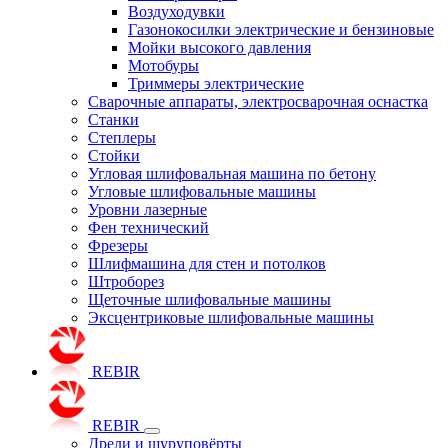
Воздуходувки
Газонокосилки электрические и бензиновые
Мойки высокого давления
Мотобуры
Триммеры электрические
Сварочные аппараты, электросварочная оснастка
Станки
Степлеры
Стойки
Угловая шлифовальная машина по бетону
Угловые шлифовальные машины
Уровни лазерные
Фен технический
Фрезеры
Шлифмашина для стен и потолков
Штроборез
Щеточные шлифовальные машины
Эксцентриковые шлифовальные машины
REBIR
REBIR
Дрели и шуруповёрты