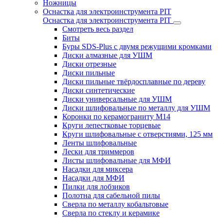
Ножницы
Оснастка для электроинструмента PIT
Оснастка для электроинструмента PIT
Смотреть весь раздел
Биты
Буры SDS-Plus c двумя режущими кромками
Диски алмазные для УШМ
Диски отрезные
Диски пильные
Диски пильные твёрдосплавные по дереву
Диски синтетические
Диски универсальные для УШМ
Диски шлифовальные по металлу для УШМ
Коронки по керамограниту M14
Круги лепестковые торцевые
Круги шлифовальные с отверстиями, 125 мм
Ленты шлифовальные
Лески для триммеров
Листы шлифовальные для МФИ
Насадки для миксера
Насадки для МФИ
Пилки для лобзиков
Полотна для сабельной пилы
Сверла по металлу кобальтовые
Сверла по стеклу и керамике