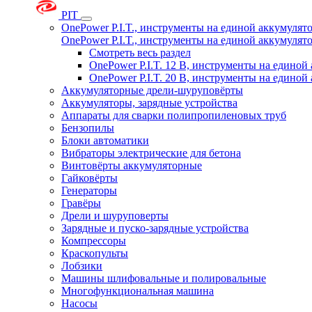
PIT
OnePower P.I.T., инструменты на единой аккумуля
OnePower P.I.T., инструменты на единой аккумуля
Смотреть весь раздел
OnePower P.I.T. 12 В, инструменты на едино
OnePower P.I.T. 20 В, инструменты на едино
Аккумуляторные дрели-шуруповёрты
Аккумуляторы, зарядные устройства
Аппараты для сварки полипропиленовых труб
Бензопилы
Блоки автоматики
Вибраторы электрические для бетона
Винтовёрты аккумуляторные
Гайковёрты
Генераторы
Гравёры
Дрели и шуруповерты
Зарядные и пуско-зарядные устройства
Компрессоры
Краскопульты
Лобзики
Машины шлифовальные и полировальные
Многофункциональная машина
Насосы