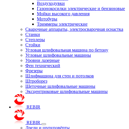
Воздуходувки
Газонокосилки электрические и бензиновые
Мойки высокого давления
Мотобуры
Триммеры электрические
Сварочные аппараты, электросварочная оснастка
Станки
Степлеры
Стойки
Угловая шлифовальная машина по бетону
Угловые шлифовальные машины
Уровни лазерные
Фен технический
Фрезеры
Шлифмашина для стен и потолков
Штроборез
Щеточные шлифовальные машины
Эксцентриковые шлифовальные машины
REBIR
REBIR
Дрели и шуруповёрты