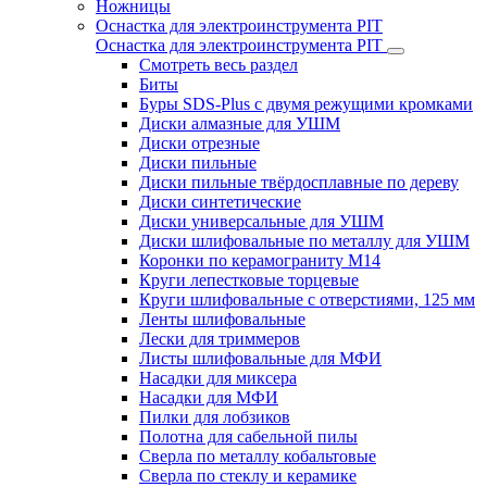
Ножницы
Оснастка для электроинструмента PIT
Оснастка для электроинструмента PIT
Смотреть весь раздел
Биты
Буры SDS-Plus c двумя режущими кромками
Диски алмазные для УШМ
Диски отрезные
Диски пильные
Диски пильные твёрдосплавные по дереву
Диски синтетические
Диски универсальные для УШМ
Диски шлифовальные по металлу для УШМ
Коронки по керамограниту M14
Круги лепестковые торцевые
Круги шлифовальные с отверстиями, 125 мм
Ленты шлифовальные
Лески для триммеров
Листы шлифовальные для МФИ
Насадки для миксера
Насадки для МФИ
Пилки для лобзиков
Полотна для сабельной пилы
Сверла по металлу кобальтовые
Сверла по стеклу и керамике