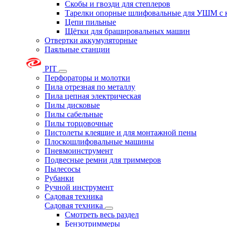
Скобы и гвозди для степлеров
Тарелки опорные шлифовальные для УШМ с 
Цепи пильные
Щётки для брашировальных машин
Отвертки аккумуляторные
Паяльные станции
PIT
Перфораторы и молотки
Пила отрезная по металлу
Пила цепная электрическая
Пилы дисковые
Пилы сабельные
Пилы торцовочные
Пистолеты клеящие и для монтажной пены
Плоскошлифовальные машины
Пневмоинструмент
Подвесные ремни для триммеров
Пылесосы
Рубанки
Ручной инструмент
Садовая техника
Садовая техника
Смотреть весь раздел
Бензотриммеры