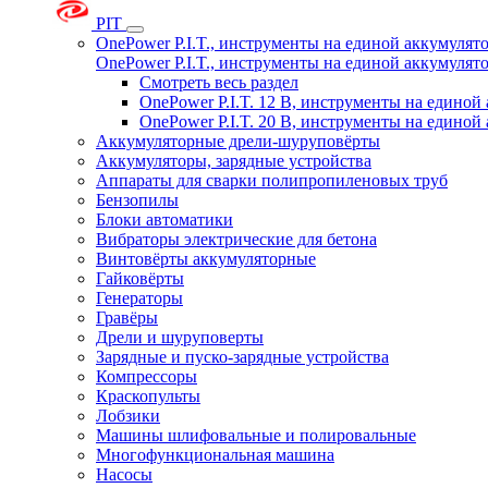
PIT
OnePower P.I.T., инструменты на единой аккумуля
OnePower P.I.T., инструменты на единой аккумуля
Смотреть весь раздел
OnePower P.I.T. 12 В, инструменты на едино
OnePower P.I.T. 20 В, инструменты на едино
Аккумуляторные дрели-шуруповёрты
Аккумуляторы, зарядные устройства
Аппараты для сварки полипропиленовых труб
Бензопилы
Блоки автоматики
Вибраторы электрические для бетона
Винтовёрты аккумуляторные
Гайковёрты
Генераторы
Гравёры
Дрели и шуруповерты
Зарядные и пуско-зарядные устройства
Компрессоры
Краскопульты
Лобзики
Машины шлифовальные и полировальные
Многофункциональная машина
Насосы