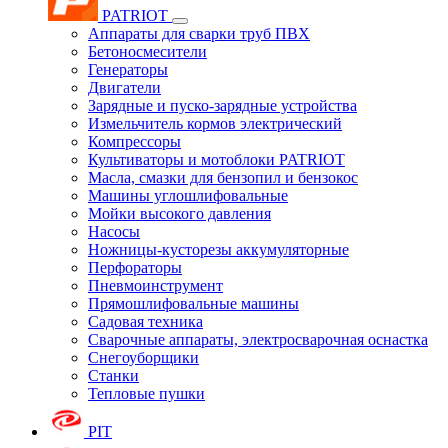
PATRIOT
Аппараты для сварки труб ПВХ
Бетоносмесители
Генераторы
Двигатели
Зарядные и пуско-зарядные устройства
Измельчитель кормов электрический
Компрессоры
Культиваторы и мотоблоки PATRIOT
Масла, смазки для бензопил и бензокос
Машины углошлифовальные
Мойки высокого давления
Насосы
Ножницы-кусторезы аккумуляторные
Перфораторы
Пневмоинструмент
Прямошлифовальные машины
Садовая техника
Сварочные аппараты, электросварочная оснастка
Снегоуборщики
Станки
Тепловые пушки
PIT