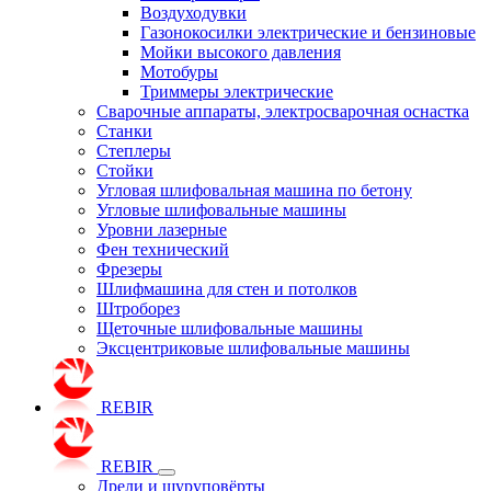
Воздуходувки
Газонокосилки электрические и бензиновые
Мойки высокого давления
Мотобуры
Триммеры электрические
Сварочные аппараты, электросварочная оснастка
Станки
Степлеры
Стойки
Угловая шлифовальная машина по бетону
Угловые шлифовальные машины
Уровни лазерные
Фен технический
Фрезеры
Шлифмашина для стен и потолков
Штроборез
Щеточные шлифовальные машины
Эксцентриковые шлифовальные машины
REBIR
REBIR
Дрели и шуруповёрты