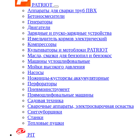
PATRIOT
Аппараты для сварки труб ПВХ
Бетоносмесители
Генераторы
Двигатели
Зарядные и пуско-зарядные устройства
Измельчитель кормов электрический
Компрессоры
Культиваторы и мотоблоки PATRIOT
Масла, смазки для бензопил и бензокос
Машины углошлифовальные
Мойки высокого давления
Насосы
Ножницы-кусторезы аккумуляторные
Перфораторы
Пневмоинструмент
Прямошлифовальные машины
Садовая техника
Сварочные аппараты, электросварочная оснастка
Снегоуборщики
Станки
Тепловые пушки
PIT