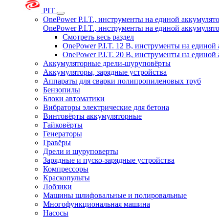
PIT
OnePower P.I.T., инструменты на единой аккумуля
OnePower P.I.T., инструменты на единой аккумуля
Смотреть весь раздел
OnePower P.I.T. 12 В, инструменты на едино
OnePower P.I.T. 20 В, инструменты на едино
Аккумуляторные дрели-шуруповёрты
Аккумуляторы, зарядные устройства
Аппараты для сварки полипропиленовых труб
Бензопилы
Блоки автоматики
Вибраторы электрические для бетона
Винтовёрты аккумуляторные
Гайковёрты
Генераторы
Гравёры
Дрели и шуруповерты
Зарядные и пуско-зарядные устройства
Компрессоры
Краскопульты
Лобзики
Машины шлифовальные и полировальные
Многофункциональная машина
Насосы