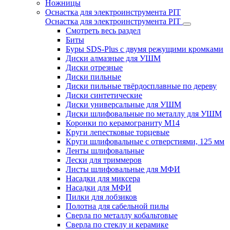
Ножницы
Оснастка для электроинструмента PIT
Оснастка для электроинструмента PIT
Смотреть весь раздел
Биты
Буры SDS-Plus c двумя режущими кромками
Диски алмазные для УШМ
Диски отрезные
Диски пильные
Диски пильные твёрдосплавные по дереву
Диски синтетические
Диски универсальные для УШМ
Диски шлифовальные по металлу для УШМ
Коронки по керамограниту M14
Круги лепестковые торцевые
Круги шлифовальные с отверстиями, 125 мм
Ленты шлифовальные
Лески для триммеров
Листы шлифовальные для МФИ
Насадки для миксера
Насадки для МФИ
Пилки для лобзиков
Полотна для сабельной пилы
Сверла по металлу кобальтовые
Сверла по стеклу и керамике