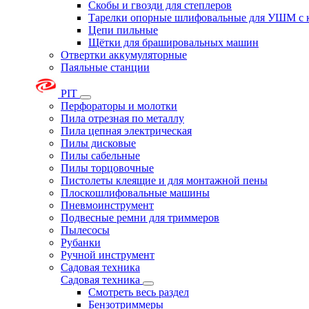
Скобы и гвозди для степлеров
Тарелки опорные шлифовальные для УШМ с 
Цепи пильные
Щётки для брашировальных машин
Отвертки аккумуляторные
Паяльные станции
PIT
Перфораторы и молотки
Пила отрезная по металлу
Пила цепная электрическая
Пилы дисковые
Пилы сабельные
Пилы торцовочные
Пистолеты клеящие и для монтажной пены
Плоскошлифовальные машины
Пневмоинструмент
Подвесные ремни для триммеров
Пылесосы
Рубанки
Ручной инструмент
Садовая техника
Садовая техника
Смотреть весь раздел
Бензотриммеры