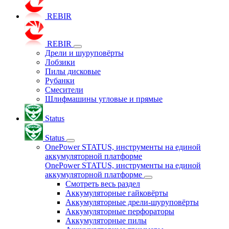
REBIR
REBIR
Дрели и шуруповёрты
Лобзики
Пилы дисковые
Рубанки
Смесители
Шлифмашины угловые и прямые
Status
Status
OnePower STATUS, инструменты на единой
аккумуляторной платформе
OnePower STATUS, инструменты на единой
аккумуляторной платформе
Смотреть весь раздел
Аккумуляторные гайковёрты
Аккумуляторные дрели-шуруповёрты
Аккумуляторные перфораторы
Аккумуляторные пилы