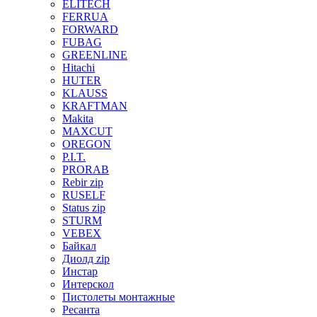
ELITECH
FERRUA
FORWARD
FUBAG
GREENLINE
Hitachi
HUTER
KLAUSS
KRAFTMAN
Makita
MAXCUT
OREGON
P.I.T.
PRORAB
Rebir zip
RUSELF
Status zip
STURM
VEBEX
Байкал
Диолд zip
Инстар
Интерскол
Пистолеты монтажные
Ресанта