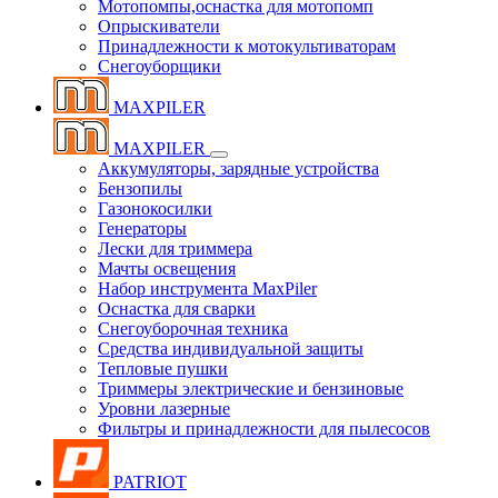
Мотопомпы,оснастка для мотопомп
Опрыскиватели
Принадлежности к мотокультиваторам
Снегоуборщики
MAXPILER
MAXPILER
Аккумуляторы, зарядные устройства
Бензопилы
Газонокосилки
Генераторы
Лески для триммера
Мачты освещения
Набор инструмента MaxPiler
Оснастка для сварки
Снегоуборочная техника
Средства индивидуальной защиты
Тепловые пушки
Триммеры электрические и бензиновые
Уровни лазерные
Фильтры и принадлежности для пылесосов
PATRIOT