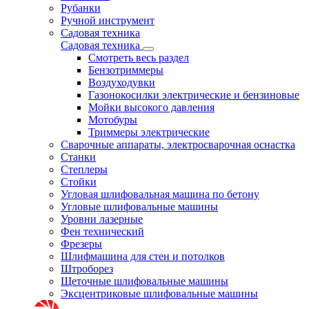
Рубанки
Ручной инструмент
Садовая техника
Садовая техника
Смотреть весь раздел
Бензотриммеры
Воздуходувки
Газонокосилки электрические и бензиновые
Мойки высокого давления
Мотобуры
Триммеры электрические
Сварочные аппараты, электросварочная оснастка
Станки
Степлеры
Стойки
Угловая шлифовальная машина по бетону
Угловые шлифовальные машины
Уровни лазерные
Фен технический
Фрезеры
Шлифмашина для стен и потолков
Штроборез
Щеточные шлифовальные машины
Эксцентриковые шлифовальные машины