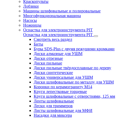
Краскопульты
Лобзики
Машины шлифовальные и полировальные
Многофункциональная машина
Насосы
Ножницы
Оснастка для электроинструмента PIT
Оснастка для электроинструмента PIT
Смотреть весь раздел
Биты
Буры SDS-Plus c двумя режущими кромками
Диски алмазные для УШМ
Диски отрезные
Диски пильные
Диски пильные твёрдосплавные по дереву
Диски синтетические
Диски универсальные для УШМ
Диски шлифовальные по металлу для УШМ
Коронки по керамограниту M14
Круги лепестковые торцевые
Круги шлифовальные с отверстиями, 125 мм
Ленты шлифовальные
Лески для триммеров
Листы шлифовальные для МФИ
Насадки для миксера