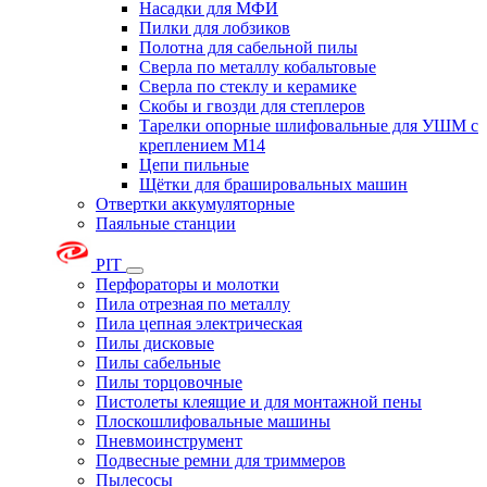
Насадки для МФИ
Пилки для лобзиков
Полотна для сабельной пилы
Сверла по металлу кобальтовые
Сверла по стеклу и керамике
Скобы и гвозди для степлеров
Тарелки опорные шлифовальные для УШМ с
креплением М14
Цепи пильные
Щётки для брашировальных машин
Отвертки аккумуляторные
Паяльные станции
PIT
Перфораторы и молотки
Пила отрезная по металлу
Пила цепная электрическая
Пилы дисковые
Пилы сабельные
Пилы торцовочные
Пистолеты клеящие и для монтажной пены
Плоскошлифовальные машины
Пневмоинструмент
Подвесные ремни для триммеров
Пылесосы