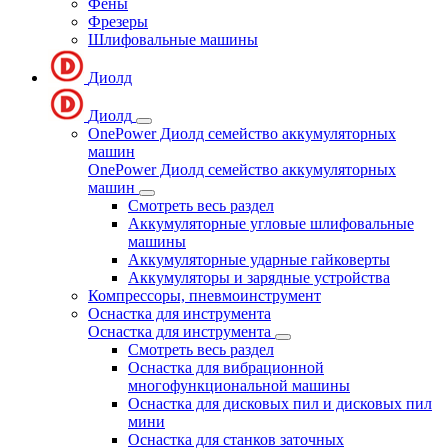
Фены
Фрезеры
Шлифовальные машины
Диолд
Диолд
OnePower Диолд семейство аккумуляторных
машин
OnePower Диолд семейство аккумуляторных
машин
Смотреть весь раздел
Аккумуляторные угловые шлифовальные
машины
Аккумуляторные ударные гайковерты
Аккумуляторы и зарядные устройства
Компрессоры, пневмоинструмент
Оснастка для инструмента
Оснастка для инструмента
Смотреть весь раздел
Оснастка для вибрационной
многофункциональной машины
Оснастка для дисковых пил и дисковых пил
мини
Оснастка для станков заточных