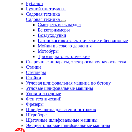
Рубанки
Ручной инструмент
Садовая техника
Садовая техника
Смотреть весь раздел
Бензотриммеры
Воздуходувки
Газонокосилки электрические и бензиновые
Мойки высокого давления
Мотобуры
Триммеры электрические
Сварочные аппараты, электросварочная оснастка
Станки
Степлеры
Стойки
Угловая шлифовальная машина по бетону
Угловые шлифовальные машины
Уровни лазерные
Фен технический
Фрезеры
Шлифмашина для стен и потолков
Штроборез
Щеточные шлифовальные машины
Эксцентриковые шлифовальные машины