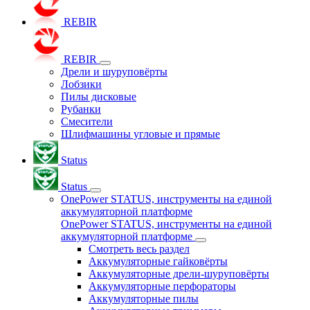
REBIR
REBIR
Дрели и шуруповёрты
Лобзики
Пилы дисковые
Рубанки
Смесители
Шлифмашины угловые и прямые
Status
Status
OnePower STATUS, инструменты на единой
аккумуляторной платформе
OnePower STATUS, инструменты на единой
аккумуляторной платформе
Смотреть весь раздел
Аккумуляторные гайковёрты
Аккумуляторные дрели-шуруповёрты
Аккумуляторные перфораторы
Аккумуляторные пилы