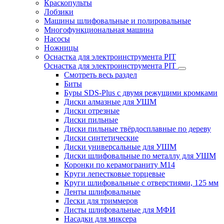
Краскопульты
Лобзики
Машины шлифовальные и полировальные
Многофункциональная машина
Насосы
Ножницы
Оснастка для электроинструмента PIT
Оснастка для электроинструмента PIT
Смотреть весь раздел
Биты
Буры SDS-Plus c двумя режущими кромками
Диски алмазные для УШМ
Диски отрезные
Диски пильные
Диски пильные твёрдосплавные по дереву
Диски синтетические
Диски универсальные для УШМ
Диски шлифовальные по металлу для УШМ
Коронки по керамограниту M14
Круги лепестковые торцевые
Круги шлифовальные с отверстиями, 125 мм
Ленты шлифовальные
Лески для триммеров
Листы шлифовальные для МФИ
Насадки для миксера