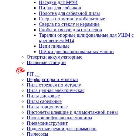
Насадки для МФИ
Пилки для лобзиков
Полотна для сабельной пилы
Сверла по металлу кобальтовые
Сверла по стеклу и керамике
Скобы и гвозди для степлеров
Тарелки опорные шлифовальные для УШМ с
креплением М14
Цепи пильные
Щётки для брашировальных машин
Отвертки аккумуляторные
Паяльные станции
PIT
Перфораторы и молотки
Пила отрезная по металлу
Пила цепная электрическая
Пилы дисковые
Пилы сабельные
Пилы торцовочные
Пистолеты клеящие и для монтажной пены
Плоскошлифовальные машины
Пневмоинструмент
Подвесные ремни для триммеров
Пылесосы