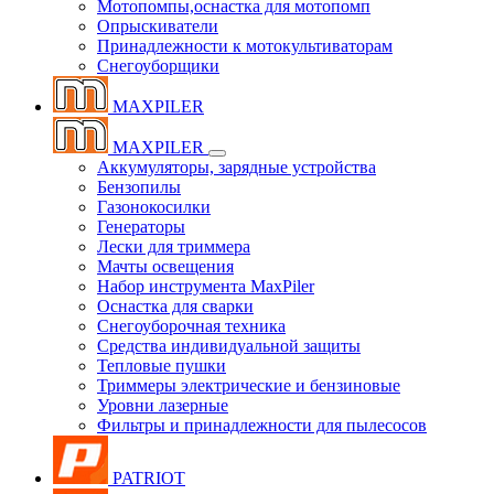
Мотопомпы,оснастка для мотопомп
Опрыскиватели
Принадлежности к мотокультиваторам
Снегоуборщики
MAXPILER
MAXPILER
Аккумуляторы, зарядные устройства
Бензопилы
Газонокосилки
Генераторы
Лески для триммера
Мачты освещения
Набор инструмента MaxPiler
Оснастка для сварки
Снегоуборочная техника
Средства индивидуальной защиты
Тепловые пушки
Триммеры электрические и бензиновые
Уровни лазерные
Фильтры и принадлежности для пылесосов
PATRIOT