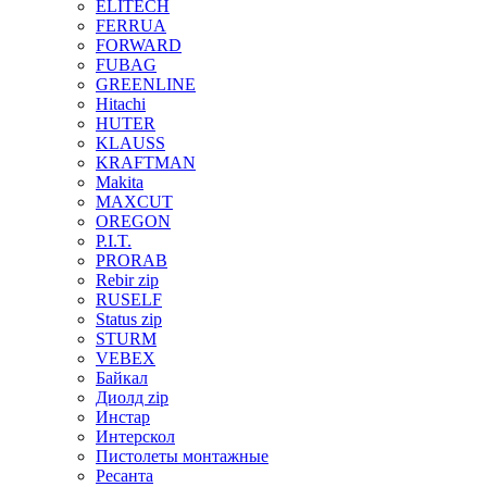
ELITECH
FERRUA
FORWARD
FUBAG
GREENLINE
Hitachi
HUTER
KLAUSS
KRAFTMAN
Makita
MAXCUT
OREGON
P.I.T.
PRORAB
Rebir zip
RUSELF
Status zip
STURM
VEBEX
Байкал
Диолд zip
Инстар
Интерскол
Пистолеты монтажные
Ресанта