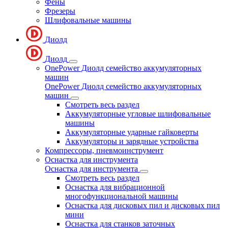
Фены
Фрезеры
Шлифовальные машины
Диолд
Диолд
OnePower Диолд семейство аккумуляторных
машин
OnePower Диолд семейство аккумуляторных
машин
Смотреть весь раздел
Аккумуляторные угловые шлифовальные
машины
Аккумуляторные ударные гайковерты
Аккумуляторы и зарядные устройства
Компрессоры, пневмоинструмент
Оснастка для инструмента
Оснастка для инструмента
Смотреть весь раздел
Оснастка для вибрационной
многофункциональной машины
Оснастка для дисковых пил и дисковых пил
мини
Оснастка для станков заточных