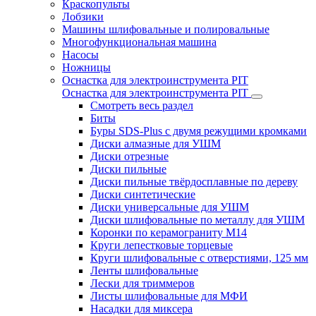
Краскопульты
Лобзики
Машины шлифовальные и полировальные
Многофункциональная машина
Насосы
Ножницы
Оснастка для электроинструмента PIT
Оснастка для электроинструмента PIT
Смотреть весь раздел
Биты
Буры SDS-Plus c двумя режущими кромками
Диски алмазные для УШМ
Диски отрезные
Диски пильные
Диски пильные твёрдосплавные по дереву
Диски синтетические
Диски универсальные для УШМ
Диски шлифовальные по металлу для УШМ
Коронки по керамограниту M14
Круги лепестковые торцевые
Круги шлифовальные с отверстиями, 125 мм
Ленты шлифовальные
Лески для триммеров
Листы шлифовальные для МФИ
Насадки для миксера