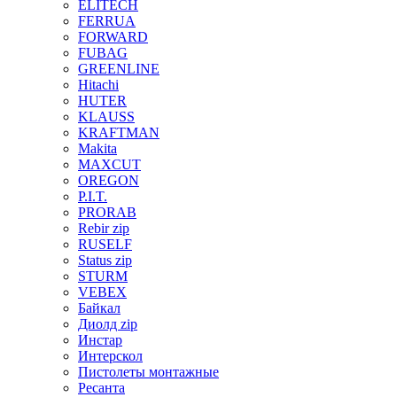
ELITECH
FERRUA
FORWARD
FUBAG
GREENLINE
Hitachi
HUTER
KLAUSS
KRAFTMAN
Makita
MAXCUT
OREGON
P.I.T.
PRORAB
Rebir zip
RUSELF
Status zip
STURM
VEBEX
Байкал
Диолд zip
Инстар
Интерскол
Пистолеты монтажные
Ресанта