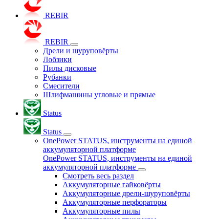
REBIR
REBIR
Дрели и шуруповёрты
Лобзики
Пилы дисковые
Рубанки
Смесители
Шлифмашины угловые и прямые
Status
Status
OnePower STATUS, инструменты на единой
аккумуляторной платформе
OnePower STATUS, инструменты на единой
аккумуляторной платформе
Смотреть весь раздел
Аккумуляторные гайковёрты
Аккумуляторные дрели-шуруповёрты
Аккумуляторные перфораторы
Аккумуляторные пилы