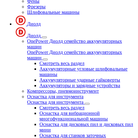
Фены
Фрезеры
Шлифовальные машины
Диолд
Диолд
OnePower Диолд семейство аккумуляторных
машин
OnePower Диолд семейство аккумуляторных
машин
Смотреть весь раздел
Аккумуляторные угловые шлифовальные
машины
Аккумуляторные ударные гайковерты
Аккумуляторы и зарядные устройства
Компрессоры, пневмоинструмент
Оснастка для инструмента
Оснастка для инструмента
Смотреть весь раздел
Оснастка для вибрационной
многофункциональной машины
Оснастка для дисковых пил и дисковых пил
мини
Оснастка для станков заточных