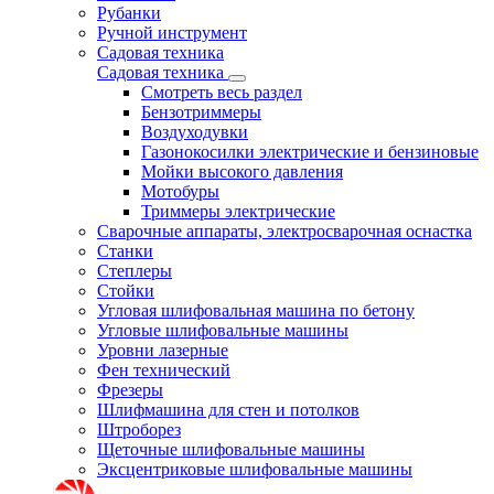
Рубанки
Ручной инструмент
Садовая техника
Садовая техника
Смотреть весь раздел
Бензотриммеры
Воздуходувки
Газонокосилки электрические и бензиновые
Мойки высокого давления
Мотобуры
Триммеры электрические
Сварочные аппараты, электросварочная оснастка
Станки
Степлеры
Стойки
Угловая шлифовальная машина по бетону
Угловые шлифовальные машины
Уровни лазерные
Фен технический
Фрезеры
Шлифмашина для стен и потолков
Штроборез
Щеточные шлифовальные машины
Эксцентриковые шлифовальные машины