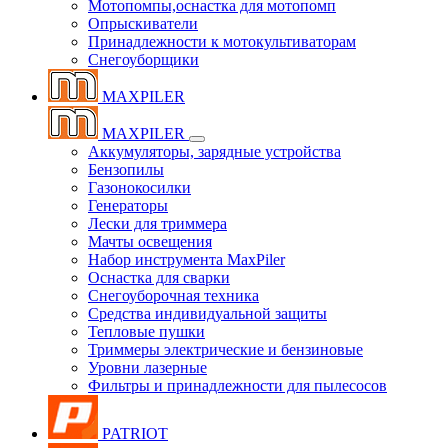
Мотопомпы,оснастка для мотопомп
Опрыскиватели
Принадлежности к мотокультиваторам
Снегоуборщики
MAXPILER
MAXPILER
Аккумуляторы, зарядные устройства
Бензопилы
Газонокосилки
Генераторы
Лески для триммера
Мачты освещения
Набор инструмента MaxPiler
Оснастка для сварки
Снегоуборочная техника
Средства индивидуальной защиты
Тепловые пушки
Триммеры электрические и бензиновые
Уровни лазерные
Фильтры и принадлежности для пылесосов
PATRIOT