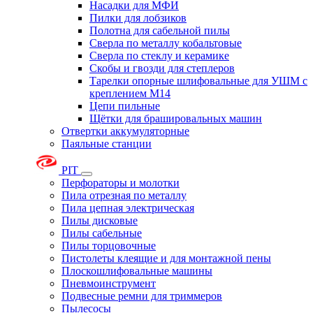
Насадки для МФИ
Пилки для лобзиков
Полотна для сабельной пилы
Сверла по металлу кобальтовые
Сверла по стеклу и керамике
Скобы и гвозди для степлеров
Тарелки опорные шлифовальные для УШМ с
креплением М14
Цепи пильные
Щётки для брашировальных машин
Отвертки аккумуляторные
Паяльные станции
PIT
Перфораторы и молотки
Пила отрезная по металлу
Пила цепная электрическая
Пилы дисковые
Пилы сабельные
Пилы торцовочные
Пистолеты клеящие и для монтажной пены
Плоскошлифовальные машины
Пневмоинструмент
Подвесные ремни для триммеров
Пылесосы