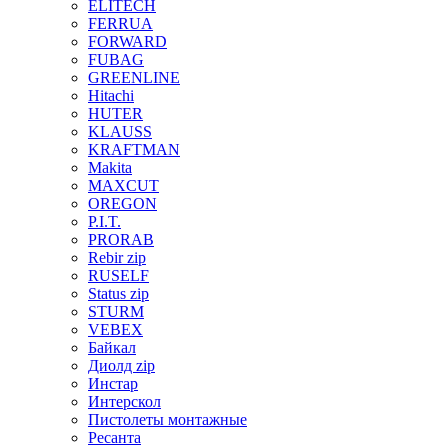
ELITECH
FERRUA
FORWARD
FUBAG
GREENLINE
Hitachi
HUTER
KLAUSS
KRAFTMAN
Makita
MAXCUT
OREGON
P.I.T.
PRORAB
Rebir zip
RUSELF
Status zip
STURM
VEBEX
Байкал
Диолд zip
Инстар
Интерскол
Пистолеты монтажные
Ресанта