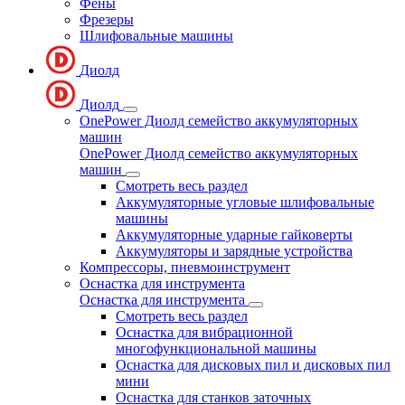
Фены
Фрезеры
Шлифовальные машины
Диолд
Диолд
OnePower Диолд семейство аккумуляторных
машин
OnePower Диолд семейство аккумуляторных
машин
Смотреть весь раздел
Аккумуляторные угловые шлифовальные
машины
Аккумуляторные ударные гайковерты
Аккумуляторы и зарядные устройства
Компрессоры, пневмоинструмент
Оснастка для инструмента
Оснастка для инструмента
Смотреть весь раздел
Оснастка для вибрационной
многофункциональной машины
Оснастка для дисковых пил и дисковых пил
мини
Оснастка для станков заточных