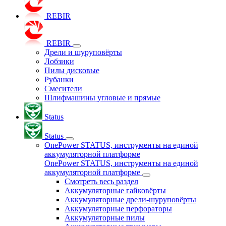
REBIR
REBIR
Дрели и шуруповёрты
Лобзики
Пилы дисковые
Рубанки
Смесители
Шлифмашины угловые и прямые
Status
Status
OnePower STATUS, инструменты на единой
аккумуляторной платформе
OnePower STATUS, инструменты на единой
аккумуляторной платформе
Смотреть весь раздел
Аккумуляторные гайковёрты
Аккумуляторные дрели-шуруповёрты
Аккумуляторные перфораторы
Аккумуляторные пилы