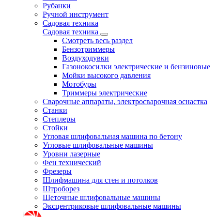
Рубанки
Ручной инструмент
Садовая техника
Садовая техника
Смотреть весь раздел
Бензотриммеры
Воздуходувки
Газонокосилки электрические и бензиновые
Мойки высокого давления
Мотобуры
Триммеры электрические
Сварочные аппараты, электросварочная оснастка
Станки
Степлеры
Стойки
Угловая шлифовальная машина по бетону
Угловые шлифовальные машины
Уровни лазерные
Фен технический
Фрезеры
Шлифмашина для стен и потолков
Штроборез
Щеточные шлифовальные машины
Эксцентриковые шлифовальные машины