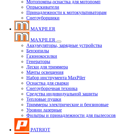
Мотопомпы,оснастка для мотопомп
Опрыскиватели
Принадлежности к мотокультиваторам
Снегоуборщики
MAXPILER
MAXPILER
Аккумуляторы, зарядные устройства
Бензопилы
Газонокосилки
Генераторы
Лески для триммера
Мачты освещения
Набор инструмента MaxPiler
Оснастка для сварки
Снегоуборочная техника
Средства индивидуальной защиты
Тепловые пушки
Триммеры электрические и бензиновые
Уровни лазерные
Фильтры и принадлежности для пылесосов
PATRIOT