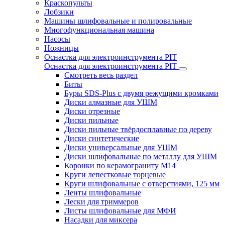
Краскопульты
Лобзики
Машины шлифовальные и полировальные
Многофункциональная машина
Насосы
Ножницы
Оснастка для электроинструмента PIT
Оснастка для электроинструмента PIT
Смотреть весь раздел
Биты
Буры SDS-Plus c двумя режущими кромками
Диски алмазные для УШМ
Диски отрезные
Диски пильные
Диски пильные твёрдосплавные по дереву
Диски синтетические
Диски универсальные для УШМ
Диски шлифовальные по металлу для УШМ
Коронки по керамограниту M14
Круги лепестковые торцевые
Круги шлифовальные с отверстиями, 125 мм
Ленты шлифовальные
Лески для триммеров
Листы шлифовальные для МФИ
Насадки для миксера