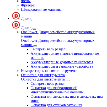
Фены
Фрезеры
Шлифовальные машины
Диолд
Диолд
OnePower Диолд семейство аккумуляторных
машин
OnePower Диолд семейство аккумуляторных
машин
Смотреть весь раздел
Аккумуляторные угловые шлифовальные
машины
Аккумуляторные ударные гайковерты
Аккумуляторы и зарядные устройства
Компрессоры, пневмоинструмент
Оснастка для инструмента
Оснастка для инструмента
Смотреть весь раздел
Оснастка для вибрационной
многофункциональной машины
Оснастка для дисковых пил и дисковых пил
мини
Оснастка для станков заточных