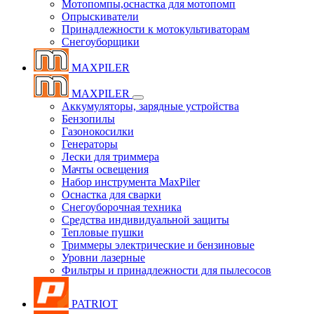
Мотопомпы,оснастка для мотопомп
Опрыскиватели
Принадлежности к мотокультиваторам
Снегоуборщики
MAXPILER
MAXPILER
Аккумуляторы, зарядные устройства
Бензопилы
Газонокосилки
Генераторы
Лески для триммера
Мачты освещения
Набор инструмента MaxPiler
Оснастка для сварки
Снегоуборочная техника
Средства индивидуальной защиты
Тепловые пушки
Триммеры электрические и бензиновые
Уровни лазерные
Фильтры и принадлежности для пылесосов
PATRIOT