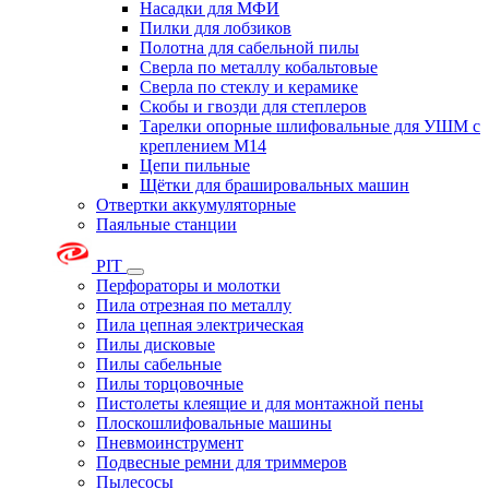
Насадки для МФИ
Пилки для лобзиков
Полотна для сабельной пилы
Сверла по металлу кобальтовые
Сверла по стеклу и керамике
Скобы и гвозди для степлеров
Тарелки опорные шлифовальные для УШМ с
креплением М14
Цепи пильные
Щётки для брашировальных машин
Отвертки аккумуляторные
Паяльные станции
PIT
Перфораторы и молотки
Пила отрезная по металлу
Пила цепная электрическая
Пилы дисковые
Пилы сабельные
Пилы торцовочные
Пистолеты клеящие и для монтажной пены
Плоскошлифовальные машины
Пневмоинструмент
Подвесные ремни для триммеров
Пылесосы