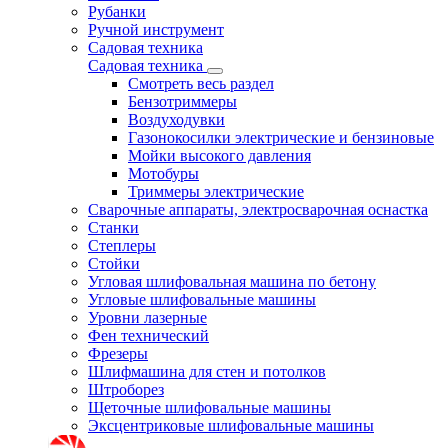
Рубанки
Ручной инструмент
Садовая техника
Садовая техника
Смотреть весь раздел
Бензотриммеры
Воздуходувки
Газонокосилки электрические и бензиновые
Мойки высокого давления
Мотобуры
Триммеры электрические
Сварочные аппараты, электросварочная оснастка
Станки
Степлеры
Стойки
Угловая шлифовальная машина по бетону
Угловые шлифовальные машины
Уровни лазерные
Фен технический
Фрезеры
Шлифмашина для стен и потолков
Штроборез
Щеточные шлифовальные машины
Эксцентриковые шлифовальные машины