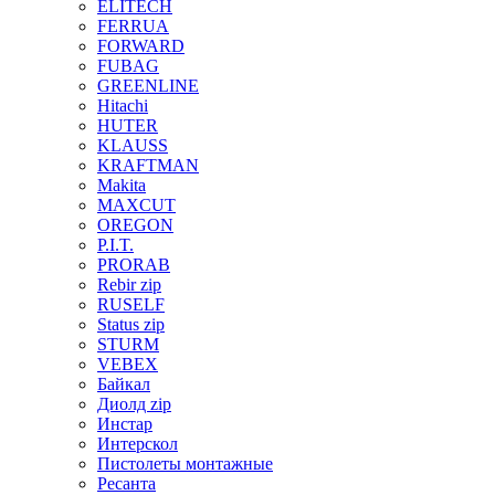
ELITECH
FERRUA
FORWARD
FUBAG
GREENLINE
Hitachi
HUTER
KLAUSS
KRAFTMAN
Makita
MAXCUT
OREGON
P.I.T.
PRORAB
Rebir zip
RUSELF
Status zip
STURM
VEBEX
Байкал
Диолд zip
Инстар
Интерскол
Пистолеты монтажные
Ресанта