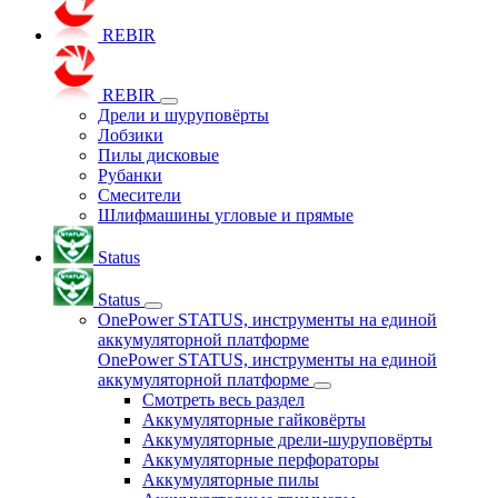
REBIR
REBIR
Дрели и шуруповёрты
Лобзики
Пилы дисковые
Рубанки
Смесители
Шлифмашины угловые и прямые
Status
Status
OnePower STATUS, инструменты на единой
аккумуляторной платформе
OnePower STATUS, инструменты на единой
аккумуляторной платформе
Смотреть весь раздел
Аккумуляторные гайковёрты
Аккумуляторные дрели-шуруповёрты
Аккумуляторные перфораторы
Аккумуляторные пилы