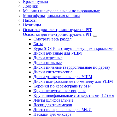
Краскопульты
Лобзики
Машины шлифовальные и полировальные
Многофункциональная машина
Насосы
Ножницы
Оснастка для электроинструмента PIT
Оснастка для электроинструмента PIT
Смотреть весь раздел
Биты
Буры SDS-Plus c двумя режущими кромками
Диски алмазные для УШМ
Диски отрезные
Диски пильные
Диски пильные твёрдосплавные по дереву
Диски синтетические
Диски универсальные для УШМ
Диски шлифовальные по металлу для УШМ
Коронки по керамограниту M14
Круги лепестковые торцевые
Круги шлифовальные с отверстиями, 125 мм
Ленты шлифовальные
Лески для триммеров
Листы шлифовальные для МФИ
Насадки для миксера