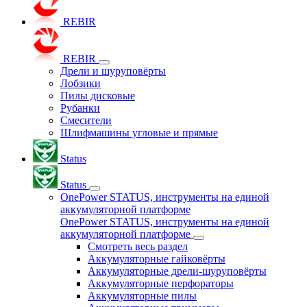
REBIR
REBIR
Дрели и шуруповёрты
Лобзики
Пилы дисковые
Рубанки
Смесители
Шлифмашины угловые и прямые
Status
Status
OnePower STATUS, инструменты на единой
аккумуляторной платформе
OnePower STATUS, инструменты на единой
аккумуляторной платформе
Смотреть весь раздел
Аккумуляторные гайковёрты
Аккумуляторные дрели-шуруповёрты
Аккумуляторные перфораторы
Аккумуляторные пилы