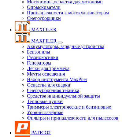
Мотопомпы,оснастка для мотопомп
Опрыскиватели
Принадлежности к мотокультиваторам
Снегоуборщики
MAXPILER
MAXPILER
Аккумуляторы, зарядные устройства
Бензопилы
Газонокосилки
Генераторы
Лески для триммера
Мачты освещения
Набор инструмента MaxPiler
Оснастка для сварки
Снегоуборочная техника
Средства индивидуальной защиты
Тепловые пушки
Триммеры электрические и бензиновые
Уровни лазерные
Фильтры и принадлежности для пылесосов
PATRIOT