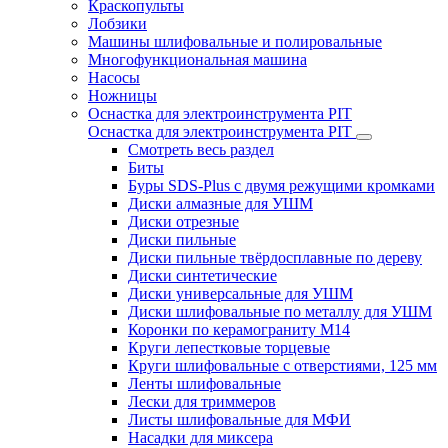
Краскопульты
Лобзики
Машины шлифовальные и полировальные
Многофункциональная машина
Насосы
Ножницы
Оснастка для электроинструмента PIT
Оснастка для электроинструмента PIT
Смотреть весь раздел
Биты
Буры SDS-Plus c двумя режущими кромками
Диски алмазные для УШМ
Диски отрезные
Диски пильные
Диски пильные твёрдосплавные по дереву
Диски синтетические
Диски универсальные для УШМ
Диски шлифовальные по металлу для УШМ
Коронки по керамограниту M14
Круги лепестковые торцевые
Круги шлифовальные с отверстиями, 125 мм
Ленты шлифовальные
Лески для триммеров
Листы шлифовальные для МФИ
Насадки для миксера