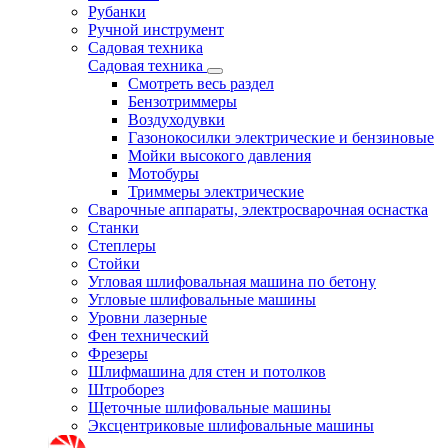
Рубанки
Ручной инструмент
Садовая техника
Садовая техника
Смотреть весь раздел
Бензотриммеры
Воздуходувки
Газонокосилки электрические и бензиновые
Мойки высокого давления
Мотобуры
Триммеры электрические
Сварочные аппараты, электросварочная оснастка
Станки
Степлеры
Стойки
Угловая шлифовальная машина по бетону
Угловые шлифовальные машины
Уровни лазерные
Фен технический
Фрезеры
Шлифмашина для стен и потолков
Штроборез
Щеточные шлифовальные машины
Эксцентриковые шлифовальные машины