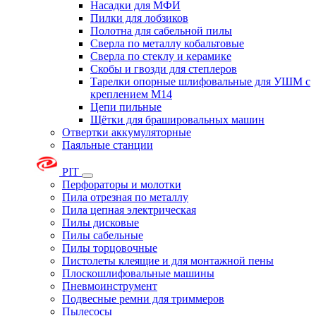
Насадки для МФИ
Пилки для лобзиков
Полотна для сабельной пилы
Сверла по металлу кобальтовые
Сверла по стеклу и керамике
Скобы и гвозди для степлеров
Тарелки опорные шлифовальные для УШМ с
креплением М14
Цепи пильные
Щётки для брашировальных машин
Отвертки аккумуляторные
Паяльные станции
PIT
Перфораторы и молотки
Пила отрезная по металлу
Пила цепная электрическая
Пилы дисковые
Пилы сабельные
Пилы торцовочные
Пистолеты клеящие и для монтажной пены
Плоскошлифовальные машины
Пневмоинструмент
Подвесные ремни для триммеров
Пылесосы