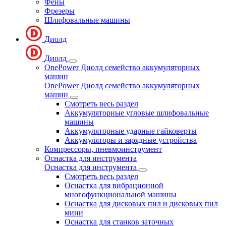
Фены
Фрезеры
Шлифовальные машины
Диолд
Диолд
OnePower Диолд семейство аккумуляторных
машин
OnePower Диолд семейство аккумуляторных
машин
Смотреть весь раздел
Аккумуляторные угловые шлифовальные
машины
Аккумуляторные ударные гайковерты
Аккумуляторы и зарядные устройства
Компрессоры, пневмоинструмент
Оснастка для инструмента
Оснастка для инструмента
Смотреть весь раздел
Оснастка для вибрационной
многофункциональной машины
Оснастка для дисковых пил и дисковых пил
мини
Оснастка для станков заточных