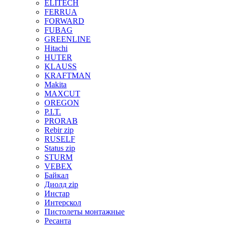
ELITECH
FERRUA
FORWARD
FUBAG
GREENLINE
Hitachi
HUTER
KLAUSS
KRAFTMAN
Makita
MAXCUT
OREGON
P.I.T.
PRORAB
Rebir zip
RUSELF
Status zip
STURM
VEBEX
Байкал
Диолд zip
Инстар
Интерскол
Пистолеты монтажные
Ресанта