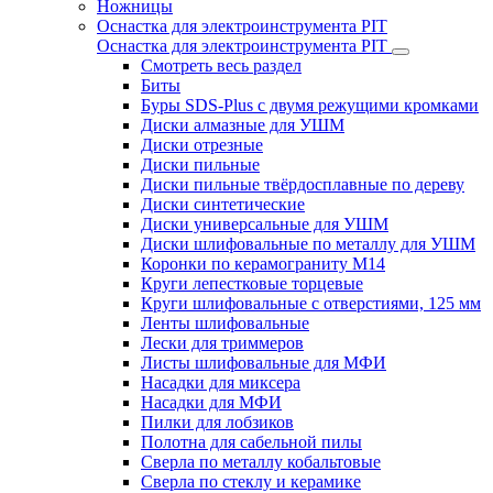
Ножницы
Оснастка для электроинструмента PIT
Оснастка для электроинструмента PIT
Смотреть весь раздел
Биты
Буры SDS-Plus c двумя режущими кромками
Диски алмазные для УШМ
Диски отрезные
Диски пильные
Диски пильные твёрдосплавные по дереву
Диски синтетические
Диски универсальные для УШМ
Диски шлифовальные по металлу для УШМ
Коронки по керамограниту M14
Круги лепестковые торцевые
Круги шлифовальные с отверстиями, 125 мм
Ленты шлифовальные
Лески для триммеров
Листы шлифовальные для МФИ
Насадки для миксера
Насадки для МФИ
Пилки для лобзиков
Полотна для сабельной пилы
Сверла по металлу кобальтовые
Сверла по стеклу и керамике