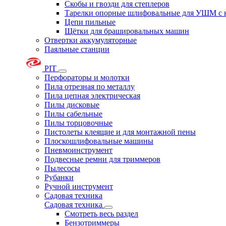
Скобы и гвозди для степлеров
Тарелки опорные шлифовальные для УШМ с 
Цепи пильные
Щётки для брашировальных машин
Отвертки аккумуляторные
Паяльные станции
PIT
Перфораторы и молотки
Пила отрезная по металлу
Пила цепная электрическая
Пилы дисковые
Пилы сабельные
Пилы торцовочные
Пистолеты клеящие и для монтажной пены
Плоскошлифовальные машины
Пневмоинструмент
Подвесные ремни для триммеров
Пылесосы
Рубанки
Ручной инструмент
Садовая техника
Садовая техника
Смотреть весь раздел
Бензотриммеры