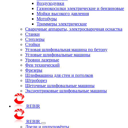
Воздуходувки
Газонокосилки электрические и бензиновые
Мойки высокого давления
Мотобуры
Триммеры электрические
Сварочные аппараты, электросварочная оснастка
Станки
Степлеры
Стойки
Угловая шлифовальная машина по бетону
Угловые шлифовальные машины
Уровни лазерные
Фен технический
Фрезеры
Шлифмашина для стен и потолков
Штроборез
Щеточные шлифовальные машины
Эксцентриковые шлифовальные машины
REBIR
REBIR
Дрели и шуруповёрты