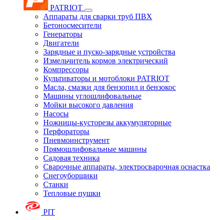
PATRIOT
Аппараты для сварки труб ПВХ
Бетоносмесители
Генераторы
Двигатели
Зарядные и пуско-зарядные устройства
Измельчитель кормов электрический
Компрессоры
Культиваторы и мотоблоки PATRIOT
Масла, смазки для бензопил и бензокос
Машины углошлифовальные
Мойки высокого давления
Насосы
Ножницы-кусторезы аккумуляторные
Перфораторы
Пневмоинструмент
Прямошлифовальные машины
Садовая техника
Сварочные аппараты, электросварочная оснастка
Снегоуборщики
Станки
Тепловые пушки
PIT