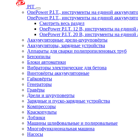
PIT
OnePower P.I.T., инструменты на единой аккумуля
OnePower P.I.T., инструменты на единой аккумуля
Смотреть весь раздел
OnePower P.I.T. 12 В, инструменты на едино
OnePower P.I.T. 20 В, инструменты на едино
Аккумуляторные дрели-шуруповёрты
Аккумуляторы, зарядные устройства
Аппараты для сварки полипропиленовых труб
Бензопилы
Блоки автоматики
Вибраторы электрические для бетона
Винтовёрты аккумуляторные
Гайковёрты
Генераторы
Гравёры
Дрели и шуруповерты
Зарядные и пуско-зарядные устройства
Компрессоры
Краскопульты
Лобзики
Машины шлифовальные и полировальные
Многофункциональная машина
Насосы