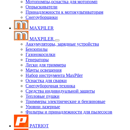
Мотопомпы,оснастка для мотопомп
Опрыскиватели
Принадлежности к мотокультиваторам
Снегоуборщики
MAXPILER
MAXPILER
Аккумуляторы, зарядные устройства
Бензопилы
Газонокосилки
Генераторы
Лески для триммера
Мачты освещения
Набор инструмента MaxPiler
Оснастка для сварки
Снегоуборочная техника
Средства индивидуальной защиты
Тепловые пушки
Триммеры электрические и бензиновые
Уровни лазерные
Фильтры и принадлежности для пылесосов
PATRIOT