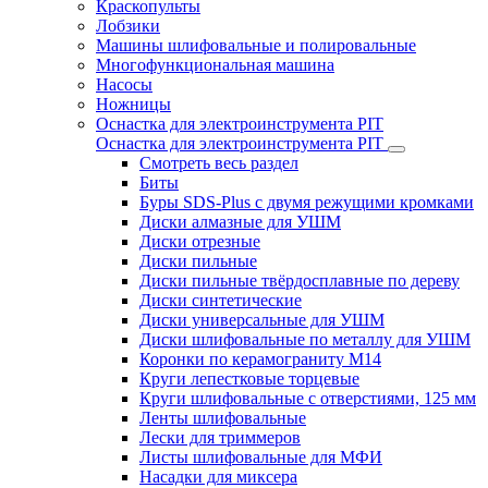
Краскопульты
Лобзики
Машины шлифовальные и полировальные
Многофункциональная машина
Насосы
Ножницы
Оснастка для электроинструмента PIT
Оснастка для электроинструмента PIT
Смотреть весь раздел
Биты
Буры SDS-Plus c двумя режущими кромками
Диски алмазные для УШМ
Диски отрезные
Диски пильные
Диски пильные твёрдосплавные по дереву
Диски синтетические
Диски универсальные для УШМ
Диски шлифовальные по металлу для УШМ
Коронки по керамограниту M14
Круги лепестковые торцевые
Круги шлифовальные с отверстиями, 125 мм
Ленты шлифовальные
Лески для триммеров
Листы шлифовальные для МФИ
Насадки для миксера