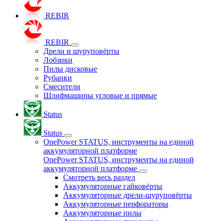
REBIR
REBIR
Дрели и шуруповёрты
Лобзики
Пилы дисковые
Рубанки
Смесители
Шлифмашины угловые и прямые
Status
Status
OnePower STATUS, инструменты на единой
аккумуляторной платформе
OnePower STATUS, инструменты на единой
аккумуляторной платформе
Смотреть весь раздел
Аккумуляторные гайковёрты
Аккумуляторные дрели-шуруповёрты
Аккумуляторные перфораторы
Аккумуляторные пилы