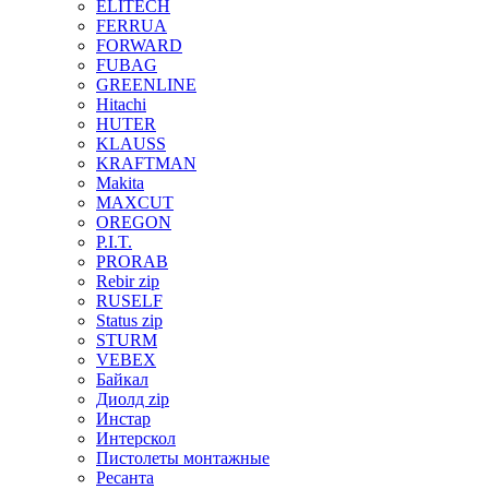
ELITECH
FERRUA
FORWARD
FUBAG
GREENLINE
Hitachi
HUTER
KLAUSS
KRAFTMAN
Makita
MAXCUT
OREGON
P.I.T.
PRORAB
Rebir zip
RUSELF
Status zip
STURM
VEBEX
Байкал
Диолд zip
Инстар
Интерскол
Пистолеты монтажные
Ресанта