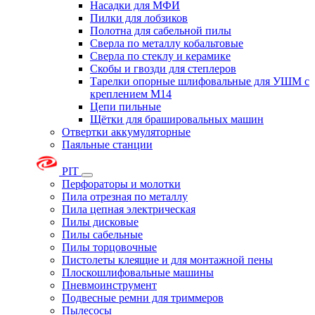
Насадки для МФИ
Пилки для лобзиков
Полотна для сабельной пилы
Сверла по металлу кобальтовые
Сверла по стеклу и керамике
Скобы и гвозди для степлеров
Тарелки опорные шлифовальные для УШМ с
креплением М14
Цепи пильные
Щётки для брашировальных машин
Отвертки аккумуляторные
Паяльные станции
PIT
Перфораторы и молотки
Пила отрезная по металлу
Пила цепная электрическая
Пилы дисковые
Пилы сабельные
Пилы торцовочные
Пистолеты клеящие и для монтажной пены
Плоскошлифовальные машины
Пневмоинструмент
Подвесные ремни для триммеров
Пылесосы