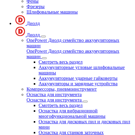
Фены
Фрезеры
Шлифовальные машины
Диолд
Диолд
OnePower Диолд семейство аккумуляторных
машин
OnePower Диолд семейство аккумуляторных
машин
Смотреть весь раздел
Аккумуляторные угловые шлифовальные
машины
Аккумуляторные ударные гайковерты
Аккумуляторы и зарядные устройства
Компрессоры, пневмоинструмент
Оснастка для инструмента
Оснастка для инструмента
Смотреть весь раздел
Оснастка для вибрационной
многофункциональной машины
Оснастка для дисковых пил и дисковых пил
мини
Оснастка для станков заточных