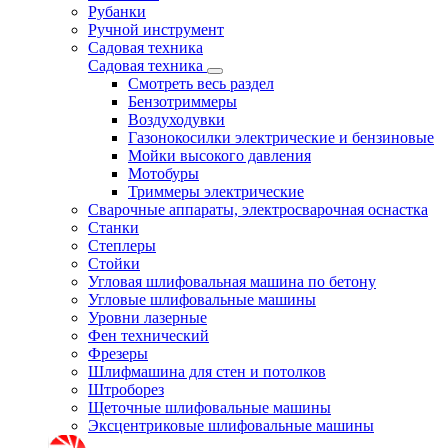
Рубанки
Ручной инструмент
Садовая техника
Садовая техника
Смотреть весь раздел
Бензотриммеры
Воздуходувки
Газонокосилки электрические и бензиновые
Мойки высокого давления
Мотобуры
Триммеры электрические
Сварочные аппараты, электросварочная оснастка
Станки
Степлеры
Стойки
Угловая шлифовальная машина по бетону
Угловые шлифовальные машины
Уровни лазерные
Фен технический
Фрезеры
Шлифмашина для стен и потолков
Штроборез
Щеточные шлифовальные машины
Эксцентриковые шлифовальные машины