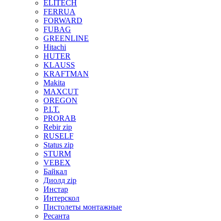
ELITECH
FERRUA
FORWARD
FUBAG
GREENLINE
Hitachi
HUTER
KLAUSS
KRAFTMAN
Makita
MAXCUT
OREGON
P.I.T.
PRORAB
Rebir zip
RUSELF
Status zip
STURM
VEBEX
Байкал
Диолд zip
Инстар
Интерскол
Пистолеты монтажные
Ресанта