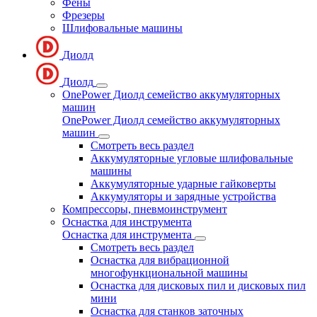
Фены
Фрезеры
Шлифовальные машины
Диолд
Диолд
OnePower Диолд семейство аккумуляторных
машин
OnePower Диолд семейство аккумуляторных
машин
Смотреть весь раздел
Аккумуляторные угловые шлифовальные
машины
Аккумуляторные ударные гайковерты
Аккумуляторы и зарядные устройства
Компрессоры, пневмоинструмент
Оснастка для инструмента
Оснастка для инструмента
Смотреть весь раздел
Оснастка для вибрационной
многофункциональной машины
Оснастка для дисковых пил и дисковых пил
мини
Оснастка для станков заточных