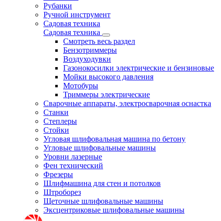
Рубанки
Ручной инструмент
Садовая техника
Садовая техника
Смотреть весь раздел
Бензотриммеры
Воздуходувки
Газонокосилки электрические и бензиновые
Мойки высокого давления
Мотобуры
Триммеры электрические
Сварочные аппараты, электросварочная оснастка
Станки
Степлеры
Стойки
Угловая шлифовальная машина по бетону
Угловые шлифовальные машины
Уровни лазерные
Фен технический
Фрезеры
Шлифмашина для стен и потолков
Штроборез
Щеточные шлифовальные машины
Эксцентриковые шлифовальные машины