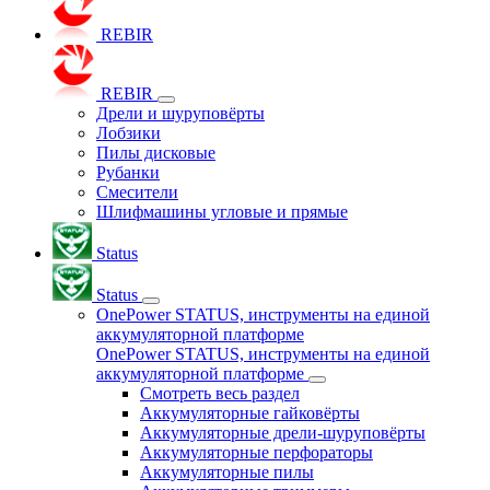
REBIR
REBIR
Дрели и шуруповёрты
Лобзики
Пилы дисковые
Рубанки
Смесители
Шлифмашины угловые и прямые
Status
Status
OnePower STATUS, инструменты на единой
аккумуляторной платформе
OnePower STATUS, инструменты на единой
аккумуляторной платформе
Смотреть весь раздел
Аккумуляторные гайковёрты
Аккумуляторные дрели-шуруповёрты
Аккумуляторные перфораторы
Аккумуляторные пилы