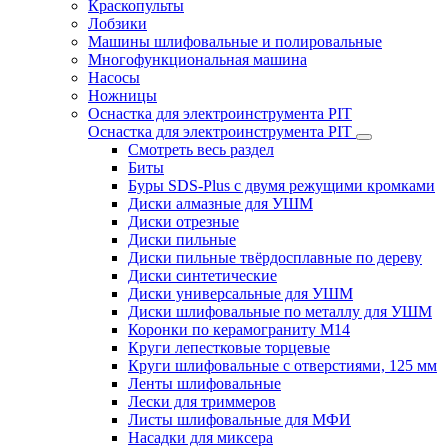
Краскопульты
Лобзики
Машины шлифовальные и полировальные
Многофункциональная машина
Насосы
Ножницы
Оснастка для электроинструмента PIT
Оснастка для электроинструмента PIT
Смотреть весь раздел
Биты
Буры SDS-Plus c двумя режущими кромками
Диски алмазные для УШМ
Диски отрезные
Диски пильные
Диски пильные твёрдосплавные по дереву
Диски синтетические
Диски универсальные для УШМ
Диски шлифовальные по металлу для УШМ
Коронки по керамограниту M14
Круги лепестковые торцевые
Круги шлифовальные с отверстиями, 125 мм
Ленты шлифовальные
Лески для триммеров
Листы шлифовальные для МФИ
Насадки для миксера