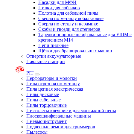
Насадки для МФИ
Пилки для лобзиков
Полотна для сабельной пилы
Сверла по металлу кобальтовые
Сверла по стеклу и керамике
Скобы и гвозди для степлеров
Тарелки опорные шлифовальные для УШМ с
креплением М14
Цепи пильные
Щётки для брашировальных машин
Отвертки аккумуляторные
Паяльные станции
PIT
Перфораторы и молотки
Пила отрезная по металлу
Пила цепная электрическая
Пилы дисковые
Пилы сабельные
Пилы торцовочные
Пистолеты клеящие и для монтажной пены
Плоскошлифовальные машины
Пневмоинструмент
Подвесные ремни для триммеров
Пылесосы