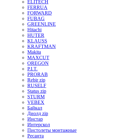
ELITECH
FERRUA
FORWARD
FUBAG
GREENLINE
Hitachi
HUTER
KLAUSS
KRAFTMAN
Makita
MAXCUT
OREGON
P.I.T.
PRORAB
Rebir zip
RUSELF
Status zip
STURM
VEBEX
Байкал
Диолд zip
Инстар
Интерскол
Пистолеты монтажные
Ресанта