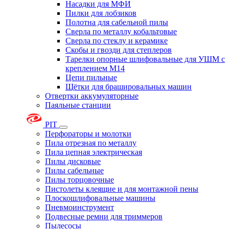
Насадки для МФИ
Пилки для лобзиков
Полотна для сабельной пилы
Сверла по металлу кобальтовые
Сверла по стеклу и керамике
Скобы и гвозди для степлеров
Тарелки опорные шлифовальные для УШМ с
креплением М14
Цепи пильные
Щётки для брашировальных машин
Отвертки аккумуляторные
Паяльные станции
PIT
Перфораторы и молотки
Пила отрезная по металлу
Пила цепная электрическая
Пилы дисковые
Пилы сабельные
Пилы торцовочные
Пистолеты клеящие и для монтажной пены
Плоскошлифовальные машины
Пневмоинструмент
Подвесные ремни для триммеров
Пылесосы