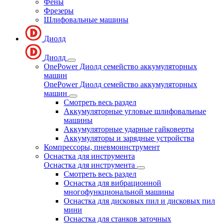
Фены
Фрезеры
Шлифовальные машины
Диолд
Диолд
OnePower Диолд семейство аккумуляторных
машин
OnePower Диолд семейство аккумуляторных
машин
Смотреть весь раздел
Аккумуляторные угловые шлифовальные
машины
Аккумуляторные ударные гайковерты
Аккумуляторы и зарядные устройства
Компрессоры, пневмоинструмент
Оснастка для инструмента
Оснастка для инструмента
Смотреть весь раздел
Оснастка для вибрационной
многофункциональной машины
Оснастка для дисковых пил и дисковых пил
мини
Оснастка для станков заточных