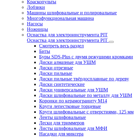
Краскопульты
Лобзики
Машины шлифовальные и полировальные
Многофункциональная машина
Насосы
Ножницы
Оснастка для электроинструмента PIT
Оснастка для электроинструмента PIT
Смотреть весь раздел
Биты
Буры SDS-Plus c двумя режущими кромками
Диски алмазные для УШМ
Диски отрезные
Диски пильные
Диски пильные твёрдосплавные по дереву
Диски синтетические
Диски универсальные для УШМ
Диски шлифовальные по металлу для УШМ
Коронки по керамограниту M14
Круги лепестковые торцевые
Круги шлифовальные с отверстиями, 125 мм
Ленты шлифовальные
Лески для триммеров
Листы шлифовальные для МФИ
Насадки для миксера