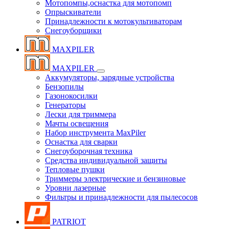
Мотопомпы,оснастка для мотопомп
Опрыскиватели
Принадлежности к мотокультиваторам
Снегоуборщики
MAXPILER
MAXPILER
Аккумуляторы, зарядные устройства
Бензопилы
Газонокосилки
Генераторы
Лески для триммера
Мачты освещения
Набор инструмента MaxPiler
Оснастка для сварки
Снегоуборочная техника
Средства индивидуальной защиты
Тепловые пушки
Триммеры электрические и бензиновые
Уровни лазерные
Фильтры и принадлежности для пылесосов
PATRIOT