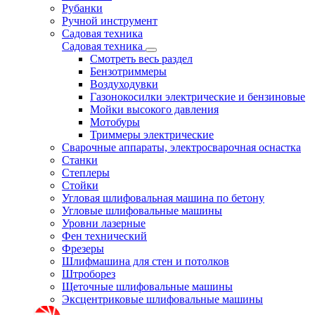
Рубанки
Ручной инструмент
Садовая техника
Садовая техника
Смотреть весь раздел
Бензотриммеры
Воздуходувки
Газонокосилки электрические и бензиновые
Мойки высокого давления
Мотобуры
Триммеры электрические
Сварочные аппараты, электросварочная оснастка
Станки
Степлеры
Стойки
Угловая шлифовальная машина по бетону
Угловые шлифовальные машины
Уровни лазерные
Фен технический
Фрезеры
Шлифмашина для стен и потолков
Штроборез
Щеточные шлифовальные машины
Эксцентриковые шлифовальные машины