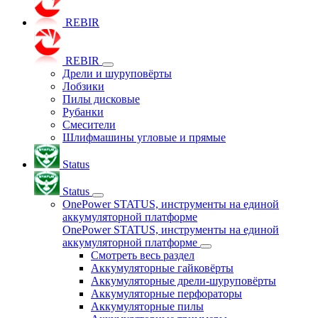
REBIR
REBIR
Дрели и шуруповёрты
Лобзики
Пилы дисковые
Рубанки
Смесители
Шлифмашины угловые и прямые
Status
Status
OnePower STATUS, инструменты на единой
аккумуляторной платформе
OnePower STATUS, инструменты на единой
аккумуляторной платформе
Смотреть весь раздел
Аккумуляторные гайковёрты
Аккумуляторные дрели-шуруповёрты
Аккумуляторные перфораторы
Аккумуляторные пилы