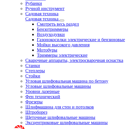
Рубанки
Ручной инструмент
Садовая техника
Садовая техника
Смотреть весь раздел
Бензотриммеры
Воздуходувки
Газонокосилки электрические и бензиновые
Мойки высокого давления
Мотобуры
Триммеры электрические
Сварочные аппараты, электросварочная оснастка
Станки
Степлеры
Стойки
Угловая шлифовальная машина по бетону
Угловые шлифовальные машины
Уровни лазерные
Фен технический
Фрезеры
Шлифмашина для стен и потолков
Штроборез
Щеточные шлифовальные машины
Эксцентриковые шлифовальные машины