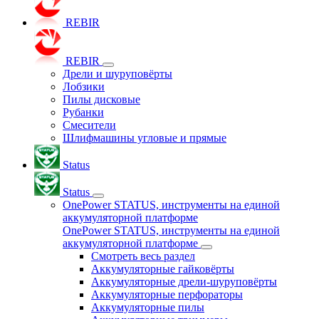
REBIR
REBIR
Дрели и шуруповёрты
Лобзики
Пилы дисковые
Рубанки
Смесители
Шлифмашины угловые и прямые
Status
Status
OnePower STATUS, инструменты на единой
аккумуляторной платформе
OnePower STATUS, инструменты на единой
аккумуляторной платформе
Смотреть весь раздел
Аккумуляторные гайковёрты
Аккумуляторные дрели-шуруповёрты
Аккумуляторные перфораторы
Аккумуляторные пилы