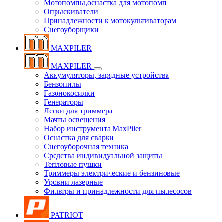
Мотопомпы,оснастка для мотопомп
Опрыскиватели
Принадлежности к мотокультиваторам
Снегоуборщики
MAXPILER
MAXPILER
Аккумуляторы, зарядные устройства
Бензопилы
Газонокосилки
Генераторы
Лески для триммера
Мачты освещения
Набор инструмента MaxPiler
Оснастка для сварки
Снегоуборочная техника
Средства индивидуальной защиты
Тепловые пушки
Триммеры электрические и бензиновые
Уровни лазерные
Фильтры и принадлежности для пылесосов
PATRIOT