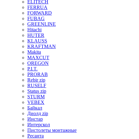
ELITECH
FERRUA
FORWARD
FUBAG
GREENLINE
Hitachi
HUTER
KLAUSS
KRAFTMAN
Makita
MAXCUT
OREGON
P.I.T.
PRORAB
Rebir zip
RUSELF
Status zip
STURM
VEBEX
Байкал
Диолд zip
Инстар
Интерскол
Пистолеты монтажные
Ресанта