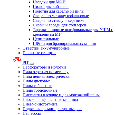
Насадки для МФИ
Пилки для лобзиков
Полотна для сабельной пилы
Сверла по металлу кобальтовые
Сверла по стеклу и керамике
Скобы и гвозди для степлеров
Тарелки опорные шлифовальные для УШМ с
креплением М14
Цепи пильные
Щётки для брашировальных машин
Отвертки аккумуляторные
Паяльные станции
PIT
Перфораторы и молотки
Пила отрезная по металлу
Пила цепная электрическая
Пилы дисковые
Пилы сабельные
Пилы торцовочные
Пистолеты клеящие и для монтажной пены
Плоскошлифовальные машины
Пневмоинструмент
Подвесные ремни для триммеров
Пылесосы