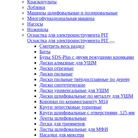
Краскопульты
Лобзики
Машины шлифовальные и полировальные
Многофункциональная машина
Насосы
Ножницы
Оснастка для электроинструмента PIT
Оснастка для электроинструмента PIT
Смотреть весь раздел
Биты
Буры SDS-Plus c двумя режущими кромками
Диски алмазные для УШМ
Диски отрезные
Диски пильные
Диски пильные твёрдосплавные по дереву
Диски синтетические
Диски универсальные для УШМ
Диски шлифовальные по металлу для УШМ
Коронки по керамограниту M14
Круги лепестковые торцевые
Круги шлифовальные с отверстиями, 125 мм
Ленты шлифовальные
Лески для триммеров
Листы шлифовальные для МФИ
Насадки для миксера