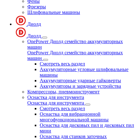
Фены
Фрезеры
Шлифовальные машины
Диолд
Диолд
OnePower Диолд семейство аккумуляторных
машин
OnePower Диолд семейство аккумуляторных
машин
Смотреть весь раздел
Аккумуляторные угловые шлифовальные
машины
Аккумуляторные ударные гайковерты
Аккумуляторы и зарядные устройства
Компрессоры, пневмоинструмент
Оснастка для инструмента
Оснастка для инструмента
Смотреть весь раздел
Оснастка для вибрационной
многофункциональной машины
Оснастка для дисковых пил и дисковых пил
мини
Оснастка для станков заточных