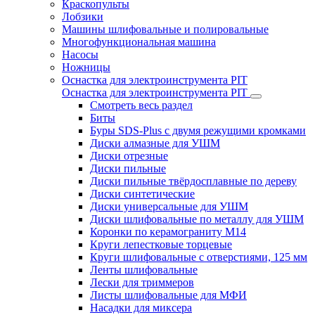
Краскопульты
Лобзики
Машины шлифовальные и полировальные
Многофункциональная машина
Насосы
Ножницы
Оснастка для электроинструмента PIT
Оснастка для электроинструмента PIT
Смотреть весь раздел
Биты
Буры SDS-Plus c двумя режущими кромками
Диски алмазные для УШМ
Диски отрезные
Диски пильные
Диски пильные твёрдосплавные по дереву
Диски синтетические
Диски универсальные для УШМ
Диски шлифовальные по металлу для УШМ
Коронки по керамограниту M14
Круги лепестковые торцевые
Круги шлифовальные с отверстиями, 125 мм
Ленты шлифовальные
Лески для триммеров
Листы шлифовальные для МФИ
Насадки для миксера