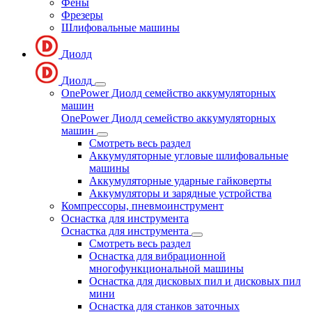
Фены
Фрезеры
Шлифовальные машины
Диолд
Диолд
OnePower Диолд семейство аккумуляторных
машин
OnePower Диолд семейство аккумуляторных
машин
Смотреть весь раздел
Аккумуляторные угловые шлифовальные
машины
Аккумуляторные ударные гайковерты
Аккумуляторы и зарядные устройства
Компрессоры, пневмоинструмент
Оснастка для инструмента
Оснастка для инструмента
Смотреть весь раздел
Оснастка для вибрационной
многофункциональной машины
Оснастка для дисковых пил и дисковых пил
мини
Оснастка для станков заточных