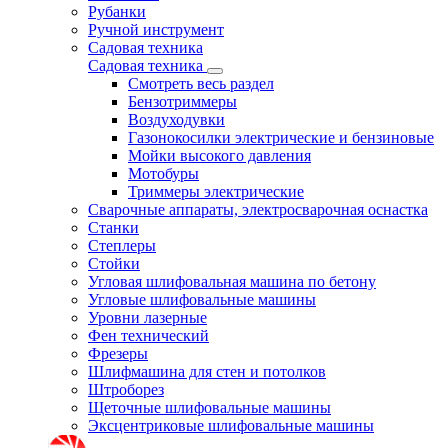
Рубанки
Ручной инструмент
Садовая техника
Садовая техника
Смотреть весь раздел
Бензотриммеры
Воздуходувки
Газонокосилки электрические и бензиновые
Мойки высокого давления
Мотобуры
Триммеры электрические
Сварочные аппараты, электросварочная оснастка
Станки
Степлеры
Стойки
Угловая шлифовальная машина по бетону
Угловые шлифовальные машины
Уровни лазерные
Фен технический
Фрезеры
Шлифмашина для стен и потолков
Штроборез
Щеточные шлифовальные машины
Эксцентриковые шлифовальные машины