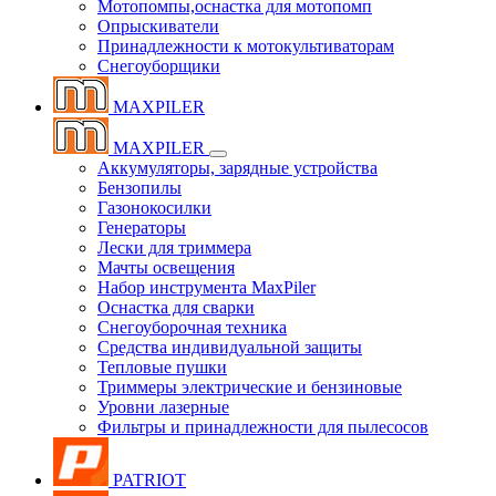
Мотопомпы,оснастка для мотопомп
Опрыскиватели
Принадлежности к мотокультиваторам
Снегоуборщики
MAXPILER
MAXPILER
Аккумуляторы, зарядные устройства
Бензопилы
Газонокосилки
Генераторы
Лески для триммера
Мачты освещения
Набор инструмента MaxPiler
Оснастка для сварки
Снегоуборочная техника
Средства индивидуальной защиты
Тепловые пушки
Триммеры электрические и бензиновые
Уровни лазерные
Фильтры и принадлежности для пылесосов
PATRIOT