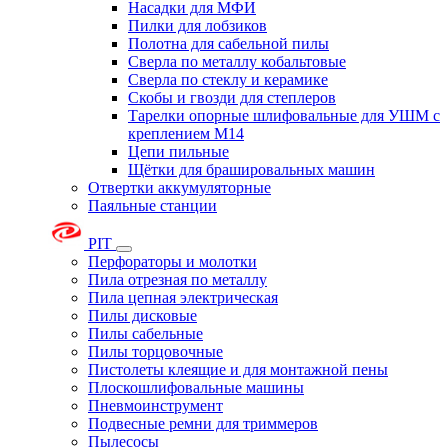
Насадки для МФИ
Пилки для лобзиков
Полотна для сабельной пилы
Сверла по металлу кобальтовые
Сверла по стеклу и керамике
Скобы и гвозди для степлеров
Тарелки опорные шлифовальные для УШМ с
креплением М14
Цепи пильные
Щётки для брашировальных машин
Отвертки аккумуляторные
Паяльные станции
PIT
Перфораторы и молотки
Пила отрезная по металлу
Пила цепная электрическая
Пилы дисковые
Пилы сабельные
Пилы торцовочные
Пистолеты клеящие и для монтажной пены
Плоскошлифовальные машины
Пневмоинструмент
Подвесные ремни для триммеров
Пылесосы