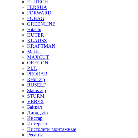
ELITECH
FERRUA
FORWARD
FUBAG
GREENLINE
Hitachi
HUTER
KLAUSS
KRAFTMAN
Makita
MAXCUT
OREGON
P.I.T.
PRORAB
Rebir zip
RUSELF
Status zip
STURM
VEBEX
Байкал
Диолд zip
Инстар
Интерскол
Пистолеты монтажные
Ресанта