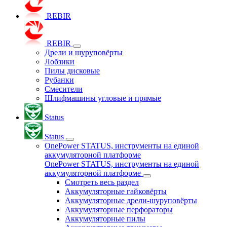
REBIR
REBIR
Дрели и шуруповёрты
Лобзики
Пилы дисковые
Рубанки
Смесители
Шлифмашины угловые и прямые
Status
Status
OnePower STATUS, инструменты на единой
аккумуляторной платформе
OnePower STATUS, инструменты на единой
аккумуляторной платформе
Смотреть весь раздел
Аккумуляторные гайковёрты
Аккумуляторные дрели-шуруповёрты
Аккумуляторные перфораторы
Аккумуляторные пилы