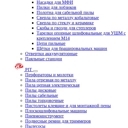
Насадки для МФИ
Пилки для лобзиков
Полотна для сабельной пилы
Сверла по металлу кобальтовые
Сверла по стеклу и керамике
Скобы и гвозди для степлеров
Тарелки опорные шлифовальные для УШМ с
креплением М14
Цепи пильные
Щётки для брашировальных машин
Отвертки аккумуляторные
Паяльные станции
PIT
Перфораторы и молотки
Пила отрезная по металлу
Пила цепная электрическая
Пилы дисковые
Пилы сабельные
Пилы торцовочные
Пистолеты клеящие и для монтажной пены
Плоскошлифовальные машины
Пневмоинструмент
Подвесные ремни для триммеров
Пылесосы