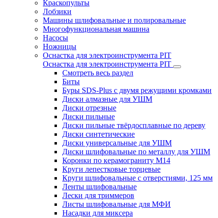
Краскопульты
Лобзики
Машины шлифовальные и полировальные
Многофункциональная машина
Насосы
Ножницы
Оснастка для электроинструмента PIT
Оснастка для электроинструмента PIT
Смотреть весь раздел
Биты
Буры SDS-Plus c двумя режущими кромками
Диски алмазные для УШМ
Диски отрезные
Диски пильные
Диски пильные твёрдосплавные по дереву
Диски синтетические
Диски универсальные для УШМ
Диски шлифовальные по металлу для УШМ
Коронки по керамограниту M14
Круги лепестковые торцевые
Круги шлифовальные с отверстиями, 125 мм
Ленты шлифовальные
Лески для триммеров
Листы шлифовальные для МФИ
Насадки для миксера