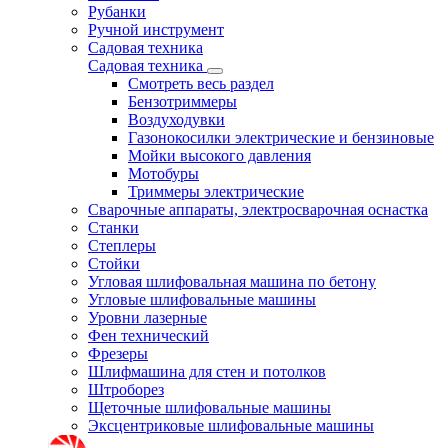
Рубанки
Ручной инструмент
Садовая техника
Садовая техника
Смотреть весь раздел
Бензотриммеры
Воздуходувки
Газонокосилки электрические и бензиновые
Мойки высокого давления
Мотобуры
Триммеры электрические
Сварочные аппараты, электросварочная оснастка
Станки
Степлеры
Стойки
Угловая шлифовальная машина по бетону
Угловые шлифовальные машины
Уровни лазерные
Фен технический
Фрезеры
Шлифмашина для стен и потолков
Штроборез
Щеточные шлифовальные машины
Эксцентриковые шлифовальные машины