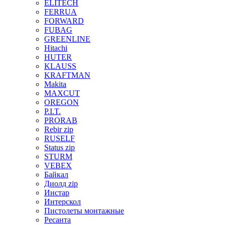
ELITECH
FERRUA
FORWARD
FUBAG
GREENLINE
Hitachi
HUTER
KLAUSS
KRAFTMAN
Makita
MAXCUT
OREGON
P.I.T.
PRORAB
Rebir zip
RUSELF
Status zip
STURM
VEBEX
Байкал
Диолд zip
Инстар
Интерскол
Пистолеты монтажные
Ресанта