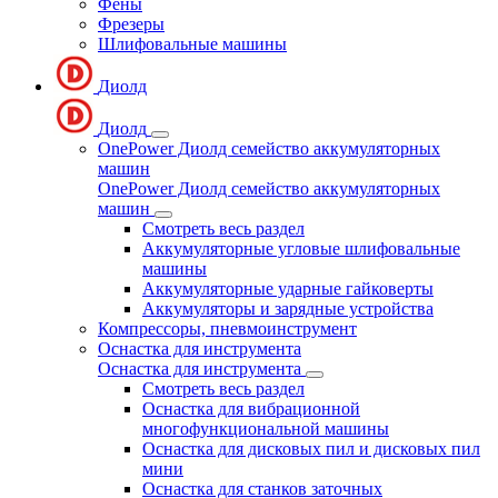
Фены
Фрезеры
Шлифовальные машины
Диолд
Диолд
OnePower Диолд семейство аккумуляторных
машин
OnePower Диолд семейство аккумуляторных
машин
Смотреть весь раздел
Аккумуляторные угловые шлифовальные
машины
Аккумуляторные ударные гайковерты
Аккумуляторы и зарядные устройства
Компрессоры, пневмоинструмент
Оснастка для инструмента
Оснастка для инструмента
Смотреть весь раздел
Оснастка для вибрационной
многофункциональной машины
Оснастка для дисковых пил и дисковых пил
мини
Оснастка для станков заточных