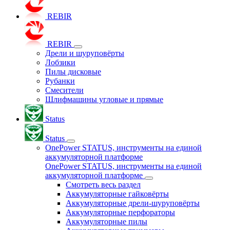
REBIR
REBIR
Дрели и шуруповёрты
Лобзики
Пилы дисковые
Рубанки
Смесители
Шлифмашины угловые и прямые
Status
Status
OnePower STATUS, инструменты на единой
аккумуляторной платформе
OnePower STATUS, инструменты на единой
аккумуляторной платформе
Смотреть весь раздел
Аккумуляторные гайковёрты
Аккумуляторные дрели-шуруповёрты
Аккумуляторные перфораторы
Аккумуляторные пилы