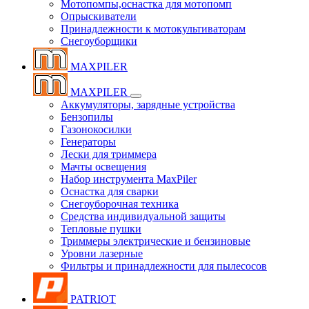
Мотопомпы,оснастка для мотопомп
Опрыскиватели
Принадлежности к мотокультиваторам
Снегоуборщики
MAXPILER
MAXPILER
Аккумуляторы, зарядные устройства
Бензопилы
Газонокосилки
Генераторы
Лески для триммера
Мачты освещения
Набор инструмента MaxPiler
Оснастка для сварки
Снегоуборочная техника
Средства индивидуальной защиты
Тепловые пушки
Триммеры электрические и бензиновые
Уровни лазерные
Фильтры и принадлежности для пылесосов
PATRIOT