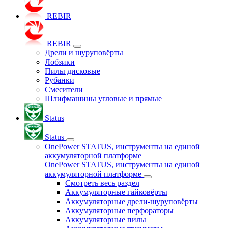
REBIR
REBIR
Дрели и шуруповёрты
Лобзики
Пилы дисковые
Рубанки
Смесители
Шлифмашины угловые и прямые
Status
Status
OnePower STATUS, инструменты на единой
аккумуляторной платформе
OnePower STATUS, инструменты на единой
аккумуляторной платформе
Смотреть весь раздел
Аккумуляторные гайковёрты
Аккумуляторные дрели-шуруповёрты
Аккумуляторные перфораторы
Аккумуляторные пилы