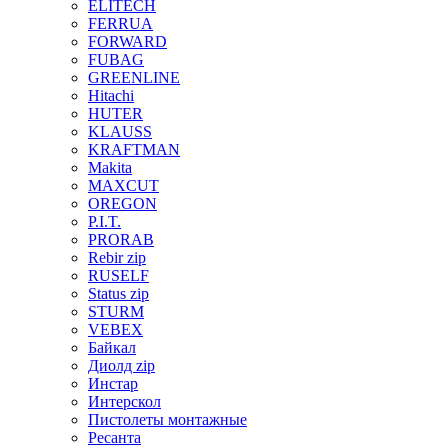
ELITECH
FERRUA
FORWARD
FUBAG
GREENLINE
Hitachi
HUTER
KLAUSS
KRAFTMAN
Makita
MAXCUT
OREGON
P.I.T.
PRORAB
Rebir zip
RUSELF
Status zip
STURM
VEBEX
Байкал
Диолд zip
Инстар
Интерскол
Пистолеты монтажные
Ресанта