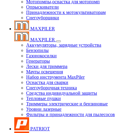
Мотопомпы,оснастка для мотопомп
Опрыскиватели
Принадлежности к мотокультиваторам
Снегоуборщики
MAXPILER
MAXPILER
Аккумуляторы, зарядные устройства
Бензопилы
Газонокосилки
Генераторы
Лески для триммера
Мачты освещения
Набор инструмента MaxPiler
Оснастка для сварки
Снегоуборочная техника
Средства индивидуальной защиты
Тепловые пушки
Триммеры электрические и бензиновые
Уровни лазерные
Фильтры и принадлежности для пылесосов
PATRIOT