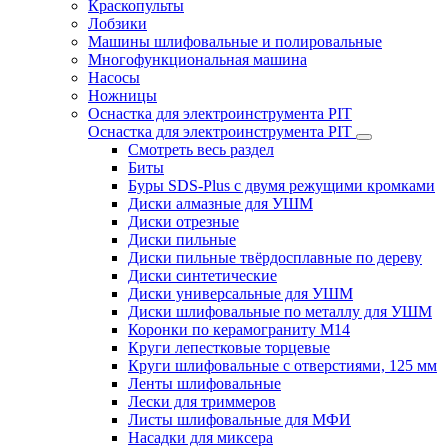
Краскопульты
Лобзики
Машины шлифовальные и полировальные
Многофункциональная машина
Насосы
Ножницы
Оснастка для электроинструмента PIT
Оснастка для электроинструмента PIT
Смотреть весь раздел
Биты
Буры SDS-Plus c двумя режущими кромками
Диски алмазные для УШМ
Диски отрезные
Диски пильные
Диски пильные твёрдосплавные по дереву
Диски синтетические
Диски универсальные для УШМ
Диски шлифовальные по металлу для УШМ
Коронки по керамограниту M14
Круги лепестковые торцевые
Круги шлифовальные с отверстиями, 125 мм
Ленты шлифовальные
Лески для триммеров
Листы шлифовальные для МФИ
Насадки для миксера