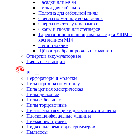
Насадки для МФИ
Пилки для лобзиков
Полотна для сабельной пилы
Сверла по металлу кобальтовые
Сверла по стеклу и керамике
Скобы и гвозди для степлеров
Тарелки опорные шлифовальные для УШМ с
креплением М14
Цепи пильные
Щётки для брашировальных машин
Отвертки аккумуляторные
Паяльные станции
PIT
Перфораторы и молотки
Пила отрезная по металлу
Пила цепная электрическая
Пилы дисковые
Пилы сабельные
Пилы торцовочные
Пистолеты клеящие и для монтажной пены
Плоскошлифовальные машины
Пневмоинструмент
Подвесные ремни для триммеров
Пылесосы