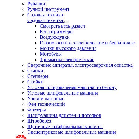
Рубанки
Ручной инструмент
Садовая техника
Садовая техника
Смотреть весь раздел
Бензотриммеры
Воздуходувки
Газонокосилки электрические и бензиновые
Мойки высокого давления
Мотобуры
Триммеры электрические
Сварочные аппараты, электросварочная оснастка
Станки
Степлеры
Стойки
Угловая шлифовальная машина по бетону
Угловые шлифовальные машины
Уровни лазерные
Фен технический
Фрезеры
Шлифмашина для стен и потолков
Штроборез
Щеточные шлифовальные машины
Эксцентриковые шлифовальные машины