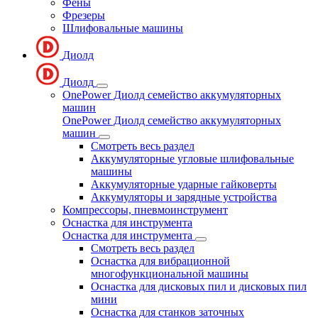
Фены
Фрезеры
Шлифовальные машины
Диолд
Диолд
OnePower Диолд семейство аккумуляторных
машин
OnePower Диолд семейство аккумуляторных
машин
Смотреть весь раздел
Аккумуляторные угловые шлифовальные
машины
Аккумуляторные ударные гайковерты
Аккумуляторы и зарядные устройства
Компрессоры, пневмоинструмент
Оснастка для инструмента
Оснастка для инструмента
Смотреть весь раздел
Оснастка для вибрационной
многофункциональной машины
Оснастка для дисковых пил и дисковых пил
мини
Оснастка для станков заточных