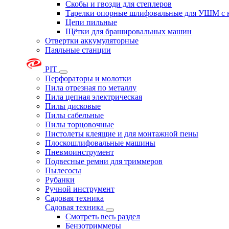
Скобы и гвозди для степлеров
Тарелки опорные шлифовальные для УШМ с 
Цепи пильные
Щётки для брашировальных машин
Отвертки аккумуляторные
Паяльные станции
PIT
Перфораторы и молотки
Пила отрезная по металлу
Пила цепная электрическая
Пилы дисковые
Пилы сабельные
Пилы торцовочные
Пистолеты клеящие и для монтажной пены
Плоскошлифовальные машины
Пневмоинструмент
Подвесные ремни для триммеров
Пылесосы
Рубанки
Ручной инструмент
Садовая техника
Садовая техника
Смотреть весь раздел
Бензотриммеры