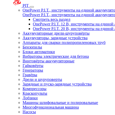
PIT
OnePower P.I.T., инструменты на единой аккумуля
OnePower P.I.T., инструменты на единой аккумуля
Смотреть весь раздел
OnePower P.I.T. 12 В, инструменты на едино
OnePower P.I.T. 20 В, инструменты на едино
Аккумуляторные дрели-шуруповёрты
Аккумуляторы, зарядные устройства
Аппараты для сварки полипропиленовых труб
Бензопилы
Блоки автоматики
Вибраторы электрические для бетона
Винтовёрты аккумуляторные
Гайковёрты
Генераторы
Гравёры
Дрели и шуруповерты
Зарядные и пуско-зарядные устройства
Компрессоры
Краскопульты
Лобзики
Машины шлифовальные и полировальные
Многофункциональная машина
Насосы