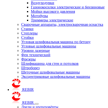
Воздуходувки
Газонокосилки электрические и бензиновые
Мойки высокого давления
Мотобуры
Триммеры электрические
Сварочные аппараты, электросварочная оснастка
Станки
Степлеры
Стойки
Угловая шлифовальная машина по бетону
Угловые шлифовальные машины
Уровни лазерные
Фен технический
Фрезеры
Шлифмашина для стен и потолков
Штроборез
Щеточные шлифовальные машины
Эксцентриковые шлифовальные машины
REBIR
REBIR
Дрели и шуруповёрты