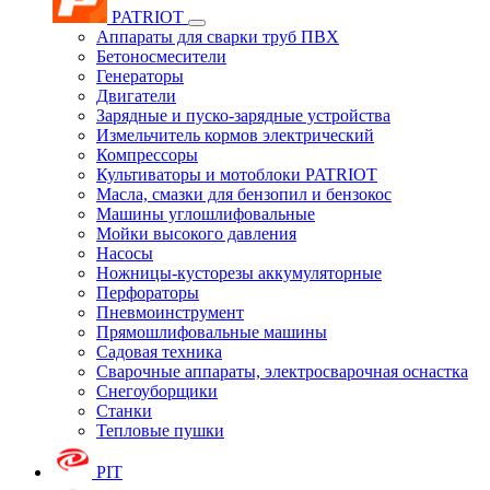
PATRIOT
Аппараты для сварки труб ПВХ
Бетоносмесители
Генераторы
Двигатели
Зарядные и пуско-зарядные устройства
Измельчитель кормов электрический
Компрессоры
Культиваторы и мотоблоки PATRIOT
Масла, смазки для бензопил и бензокос
Машины углошлифовальные
Мойки высокого давления
Насосы
Ножницы-кусторезы аккумуляторные
Перфораторы
Пневмоинструмент
Прямошлифовальные машины
Садовая техника
Сварочные аппараты, электросварочная оснастка
Снегоуборщики
Станки
Тепловые пушки
PIT