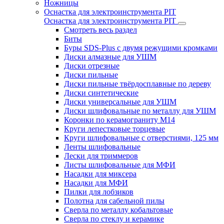
Ножницы
Оснастка для электроинструмента PIT
Оснастка для электроинструмента PIT
Смотреть весь раздел
Биты
Буры SDS-Plus c двумя режущими кромками
Диски алмазные для УШМ
Диски отрезные
Диски пильные
Диски пильные твёрдосплавные по дереву
Диски синтетические
Диски универсальные для УШМ
Диски шлифовальные по металлу для УШМ
Коронки по керамограниту M14
Круги лепестковые торцевые
Круги шлифовальные с отверстиями, 125 мм
Ленты шлифовальные
Лески для триммеров
Листы шлифовальные для МФИ
Насадки для миксера
Насадки для МФИ
Пилки для лобзиков
Полотна для сабельной пилы
Сверла по металлу кобальтовые
Сверла по стеклу и керамике