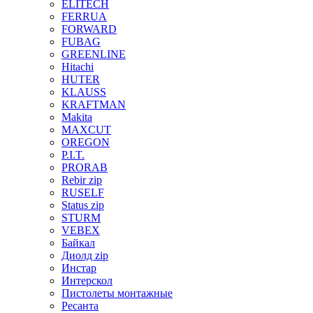
ELITECH
FERRUA
FORWARD
FUBAG
GREENLINE
Hitachi
HUTER
KLAUSS
KRAFTMAN
Makita
MAXCUT
OREGON
P.I.T.
PRORAB
Rebir zip
RUSELF
Status zip
STURM
VEBEX
Байкал
Диолд zip
Инстар
Интерскол
Пистолеты монтажные
Ресанта