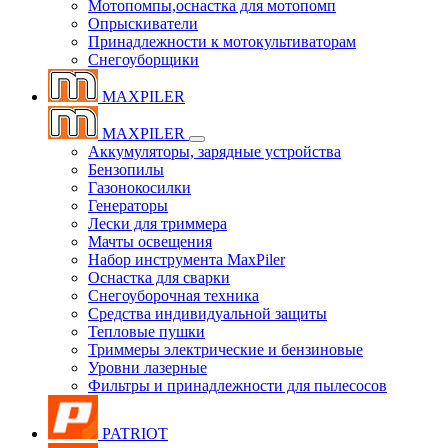
Мотопомпы,оснастка для мотопомп
Опрыскиватели
Принадлежности к мотокультиваторам
Снегоуборщики
MAXPILER
MAXPILER
Аккумуляторы, зарядные устройства
Бензопилы
Газонокосилки
Генераторы
Лески для триммера
Мачты освещения
Набор инструмента MaxPiler
Оснастка для сварки
Снегоуборочная техника
Средства индивидуальной защиты
Тепловые пушки
Триммеры электрические и бензиновые
Уровни лазерные
Фильтры и принадлежности для пылесосов
PATRIOT