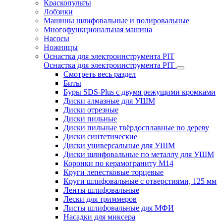
Краскопульты
Лобзики
Машины шлифовальные и полировальные
Многофункциональная машина
Насосы
Ножницы
Оснастка для электроинструмента PIT
Оснастка для электроинструмента PIT
Смотреть весь раздел
Биты
Буры SDS-Plus c двумя режущими кромками
Диски алмазные для УШМ
Диски отрезные
Диски пильные
Диски пильные твёрдосплавные по дереву
Диски синтетические
Диски универсальные для УШМ
Диски шлифовальные по металлу для УШМ
Коронки по керамограниту M14
Круги лепестковые торцевые
Круги шлифовальные с отверстиями, 125 мм
Ленты шлифовальные
Лески для триммеров
Листы шлифовальные для МФИ
Насадки для миксера