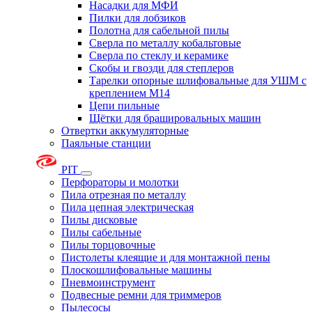
Насадки для МФИ
Пилки для лобзиков
Полотна для сабельной пилы
Сверла по металлу кобальтовые
Сверла по стеклу и керамике
Скобы и гвозди для степлеров
Тарелки опорные шлифовальные для УШМ с
креплением М14
Цепи пильные
Щётки для брашировальных машин
Отвертки аккумуляторные
Паяльные станции
PIT
Перфораторы и молотки
Пила отрезная по металлу
Пила цепная электрическая
Пилы дисковые
Пилы сабельные
Пилы торцовочные
Пистолеты клеящие и для монтажной пены
Плоскошлифовальные машины
Пневмоинструмент
Подвесные ремни для триммеров
Пылесосы