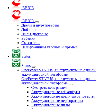
REBIR
REBIR
Дрели и шуруповёрты
Лобзики
Пилы дисковые
Рубанки
Смесители
Шлифмашины угловые и прямые
Status
Status
OnePower STATUS, инструменты на единой
аккумуляторной платформе
OnePower STATUS, инструменты на единой
аккумуляторной платформе
Смотреть весь раздел
Аккумуляторные гайковёрты
Аккумуляторные дрели-шуруповёрты
Аккумуляторные перфораторы
Аккумуляторные пилы