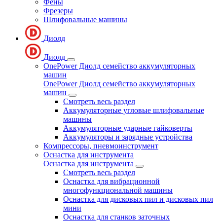
Фены
Фрезеры
Шлифовальные машины
Диолд
Диолд
OnePower Диолд семейство аккумуляторных
машин
OnePower Диолд семейство аккумуляторных
машин
Смотреть весь раздел
Аккумуляторные угловые шлифовальные
машины
Аккумуляторные ударные гайковерты
Аккумуляторы и зарядные устройства
Компрессоры, пневмоинструмент
Оснастка для инструмента
Оснастка для инструмента
Смотреть весь раздел
Оснастка для вибрационной
многофункциональной машины
Оснастка для дисковых пил и дисковых пил
мини
Оснастка для станков заточных