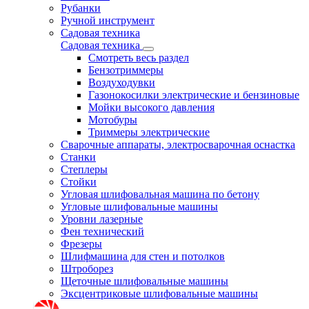
Рубанки
Ручной инструмент
Садовая техника
Садовая техника
Смотреть весь раздел
Бензотриммеры
Воздуходувки
Газонокосилки электрические и бензиновые
Мойки высокого давления
Мотобуры
Триммеры электрические
Сварочные аппараты, электросварочная оснастка
Станки
Степлеры
Стойки
Угловая шлифовальная машина по бетону
Угловые шлифовальные машины
Уровни лазерные
Фен технический
Фрезеры
Шлифмашина для стен и потолков
Штроборез
Щеточные шлифовальные машины
Эксцентриковые шлифовальные машины