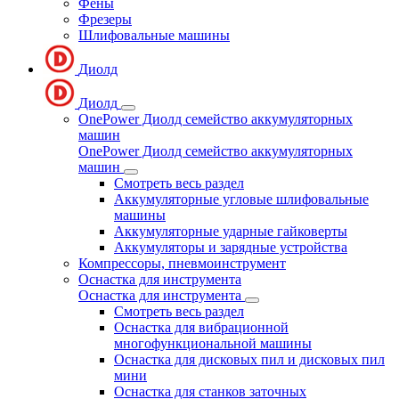
Фены
Фрезеры
Шлифовальные машины
Диолд
Диолд
OnePower Диолд семейство аккумуляторных
машин
OnePower Диолд семейство аккумуляторных
машин
Смотреть весь раздел
Аккумуляторные угловые шлифовальные
машины
Аккумуляторные ударные гайковерты
Аккумуляторы и зарядные устройства
Компрессоры, пневмоинструмент
Оснастка для инструмента
Оснастка для инструмента
Смотреть весь раздел
Оснастка для вибрационной
многофункциональной машины
Оснастка для дисковых пил и дисковых пил
мини
Оснастка для станков заточных