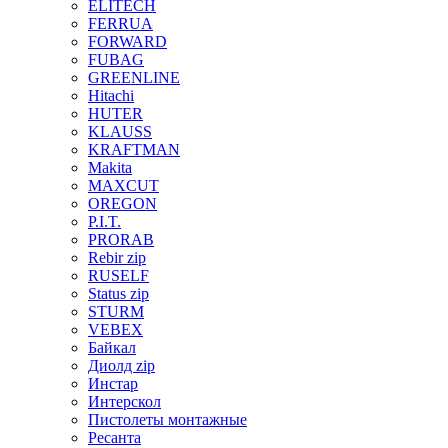
ELITECH
FERRUA
FORWARD
FUBAG
GREENLINE
Hitachi
HUTER
KLAUSS
KRAFTMAN
Makita
MAXCUT
OREGON
P.I.T.
PRORAB
Rebir zip
RUSELF
Status zip
STURM
VEBEX
Байкал
Диолд zip
Инстар
Интерскол
Пистолеты монтажные
Ресанта