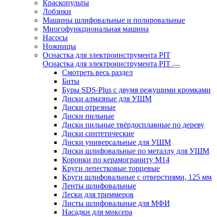
Краскопульты
Лобзики
Машины шлифовальные и полировальные
Многофункциональная машина
Насосы
Ножницы
Оснастка для электроинструмента PIT
Оснастка для электроинструмента PIT
Смотреть весь раздел
Биты
Буры SDS-Plus c двумя режущими кромками
Диски алмазные для УШМ
Диски отрезные
Диски пильные
Диски пильные твёрдосплавные по дереву
Диски синтетические
Диски универсальные для УШМ
Диски шлифовальные по металлу для УШМ
Коронки по керамограниту M14
Круги лепестковые торцевые
Круги шлифовальные с отверстиями, 125 мм
Ленты шлифовальные
Лески для триммеров
Листы шлифовальные для МФИ
Насадки для миксера