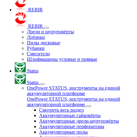
REBIR
REBIR
Дрели и шуруповёрты
Лобзики
Пилы дисковые
Рубанки
Смесители
Шлифмашины угловые и прямые
Status
Status
OnePower STATUS, инструменты на единой
аккумуляторной платформе
OnePower STATUS, инструменты на единой
аккумуляторной платформе
Смотреть весь раздел
Аккумуляторные гайковёрты
Аккумуляторные дрели-шуруповёрты
Аккумуляторные перфораторы
Аккумуляторные пилы