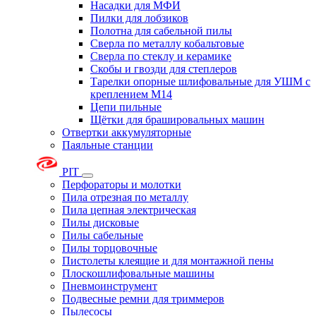
Насадки для МФИ
Пилки для лобзиков
Полотна для сабельной пилы
Сверла по металлу кобальтовые
Сверла по стеклу и керамике
Скобы и гвозди для степлеров
Тарелки опорные шлифовальные для УШМ с
креплением М14
Цепи пильные
Щётки для брашировальных машин
Отвертки аккумуляторные
Паяльные станции
PIT
Перфораторы и молотки
Пила отрезная по металлу
Пила цепная электрическая
Пилы дисковые
Пилы сабельные
Пилы торцовочные
Пистолеты клеящие и для монтажной пены
Плоскошлифовальные машины
Пневмоинструмент
Подвесные ремни для триммеров
Пылесосы