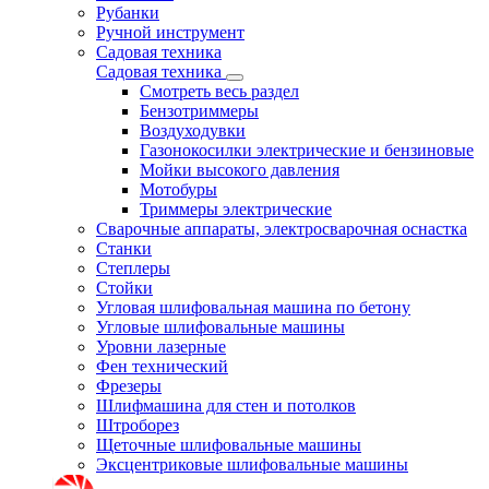
Рубанки
Ручной инструмент
Садовая техника
Садовая техника
Смотреть весь раздел
Бензотриммеры
Воздуходувки
Газонокосилки электрические и бензиновые
Мойки высокого давления
Мотобуры
Триммеры электрические
Сварочные аппараты, электросварочная оснастка
Станки
Степлеры
Стойки
Угловая шлифовальная машина по бетону
Угловые шлифовальные машины
Уровни лазерные
Фен технический
Фрезеры
Шлифмашина для стен и потолков
Штроборез
Щеточные шлифовальные машины
Эксцентриковые шлифовальные машины