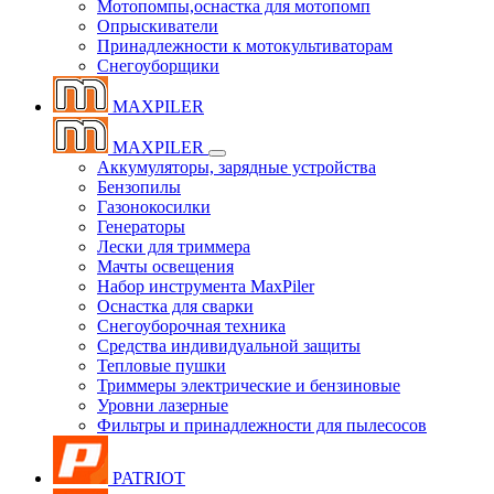
Мотопомпы,оснастка для мотопомп
Опрыскиватели
Принадлежности к мотокультиваторам
Снегоуборщики
MAXPILER
MAXPILER
Аккумуляторы, зарядные устройства
Бензопилы
Газонокосилки
Генераторы
Лески для триммера
Мачты освещения
Набор инструмента MaxPiler
Оснастка для сварки
Снегоуборочная техника
Средства индивидуальной защиты
Тепловые пушки
Триммеры электрические и бензиновые
Уровни лазерные
Фильтры и принадлежности для пылесосов
PATRIOT