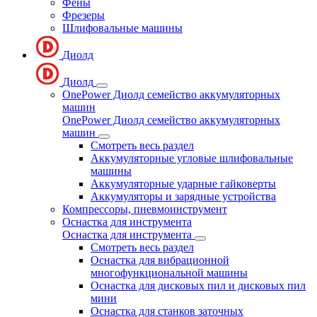
Фены
Фрезеры
Шлифовальные машины
Диолд
Диолд
OnePower Диолд семейство аккумуляторных
машин
OnePower Диолд семейство аккумуляторных
машин
Смотреть весь раздел
Аккумуляторные угловые шлифовальные
машины
Аккумуляторные ударные гайковерты
Аккумуляторы и зарядные устройства
Компрессоры, пневмоинструмент
Оснастка для инструмента
Оснастка для инструмента
Смотреть весь раздел
Оснастка для вибрационной
многофункциональной машины
Оснастка для дисковых пил и дисковых пил
мини
Оснастка для станков заточных