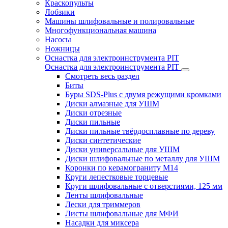
Краскопульты
Лобзики
Машины шлифовальные и полировальные
Многофункциональная машина
Насосы
Ножницы
Оснастка для электроинструмента PIT
Оснастка для электроинструмента PIT
Смотреть весь раздел
Биты
Буры SDS-Plus c двумя режущими кромками
Диски алмазные для УШМ
Диски отрезные
Диски пильные
Диски пильные твёрдосплавные по дереву
Диски синтетические
Диски универсальные для УШМ
Диски шлифовальные по металлу для УШМ
Коронки по керамограниту M14
Круги лепестковые торцевые
Круги шлифовальные с отверстиями, 125 мм
Ленты шлифовальные
Лески для триммеров
Листы шлифовальные для МФИ
Насадки для миксера