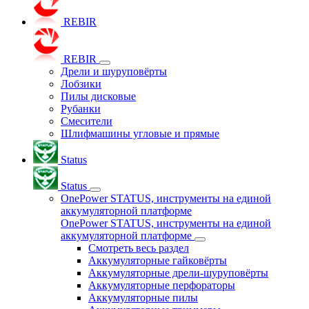
REBIR
REBIR
Дрели и шуруповёрты
Лобзики
Пилы дисковые
Рубанки
Смесители
Шлифмашины угловые и прямые
Status
Status
OnePower STATUS, инструменты на единой
аккумуляторной платформе
OnePower STATUS, инструменты на единой
аккумуляторной платформе
Смотреть весь раздел
Аккумуляторные гайковёрты
Аккумуляторные дрели-шуруповёрты
Аккумуляторные перфораторы
Аккумуляторные пилы