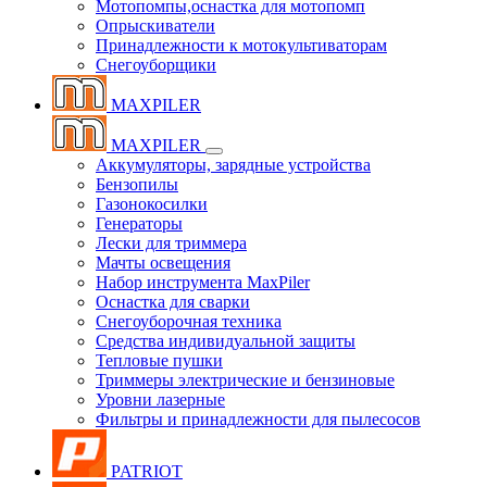
Мотопомпы,оснастка для мотопомп
Опрыскиватели
Принадлежности к мотокультиваторам
Снегоуборщики
MAXPILER
MAXPILER
Аккумуляторы, зарядные устройства
Бензопилы
Газонокосилки
Генераторы
Лески для триммера
Мачты освещения
Набор инструмента MaxPiler
Оснастка для сварки
Снегоуборочная техника
Средства индивидуальной защиты
Тепловые пушки
Триммеры электрические и бензиновые
Уровни лазерные
Фильтры и принадлежности для пылесосов
PATRIOT