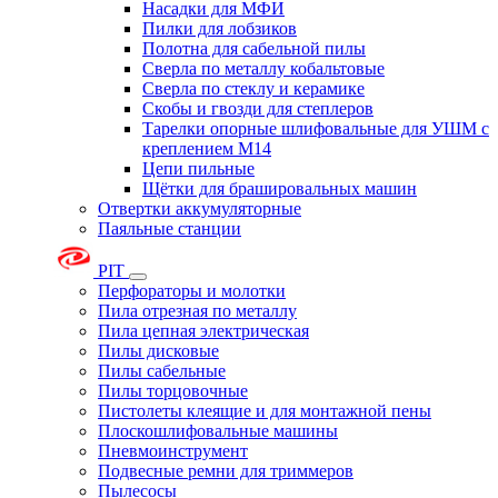
Насадки для МФИ
Пилки для лобзиков
Полотна для сабельной пилы
Сверла по металлу кобальтовые
Сверла по стеклу и керамике
Скобы и гвозди для степлеров
Тарелки опорные шлифовальные для УШМ с
креплением М14
Цепи пильные
Щётки для брашировальных машин
Отвертки аккумуляторные
Паяльные станции
PIT
Перфораторы и молотки
Пила отрезная по металлу
Пила цепная электрическая
Пилы дисковые
Пилы сабельные
Пилы торцовочные
Пистолеты клеящие и для монтажной пены
Плоскошлифовальные машины
Пневмоинструмент
Подвесные ремни для триммеров
Пылесосы