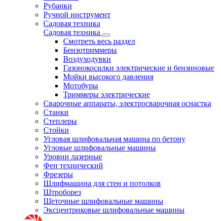
Рубанки
Ручной инструмент
Садовая техника
Садовая техника
Смотреть весь раздел
Бензотриммеры
Воздуходувки
Газонокосилки электрические и бензиновые
Мойки высокого давления
Мотобуры
Триммеры электрические
Сварочные аппараты, электросварочная оснастка
Станки
Степлеры
Стойки
Угловая шлифовальная машина по бетону
Угловые шлифовальные машины
Уровни лазерные
Фен технический
Фрезеры
Шлифмашина для стен и потолков
Штроборез
Щеточные шлифовальные машины
Эксцентриковые шлифовальные машины