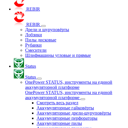
REBIR
REBIR
Дрели и шуруповёрты
Лобзики
Пилы дисковые
Рубанки
Смесители
Шлифмашины угловые и прямые
Status
Status
OnePower STATUS, инструменты на единой
аккумуляторной платформе
OnePower STATUS, инструменты на единой
аккумуляторной платформе
Смотреть весь раздел
Аккумуляторные гайковёрты
Аккумуляторные дрели-шуруповёрты
Аккумуляторные перфораторы
Аккумуляторные пилы