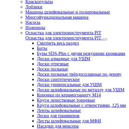
Краскопульты
Лобзики
Машины шлифовальные и полировальные
Многофункциональная машина
Насосы
Ножницы
Оснастка для электроинструмента PIT
Оснастка для электроинструмента PIT
Смотреть весь раздел
Биты
Буры SDS-Plus c двумя режущими кромками
Диски алмазные для УШМ
Диски отрезные
Диски пильные
Диски пильные твёрдосплавные по дереву
Диски синтетические
Диски универсальные для УШМ
Диски шлифовальные по металлу для УШМ
Коронки по керамограниту M14
Круги лепестковые торцевые
Круги шлифовальные с отверстиями, 125 мм
Ленты шлифовальные
Лески для триммеров
Листы шлифовальные для МФИ
Насадки для миксера