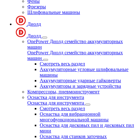
Фены
Фрезеры
Шлифовальные машины
Диолд
Диолд
OnePower Диолд семейство аккумуляторных
машин
OnePower Диолд семейство аккумуляторных
машин
Смотреть весь раздел
Аккумуляторные угловые шлифовальные
машины
Аккумуляторные ударные гайковерты
Аккумуляторы и зарядные устройства
Компрессоры, пневмоинструмент
Оснастка для инструмента
Оснастка для инструмента
Смотреть весь раздел
Оснастка для вибрационной
многофункциональной машины
Оснастка для дисковых пил и дисковых пил
мини
Оснастка для станков заточных