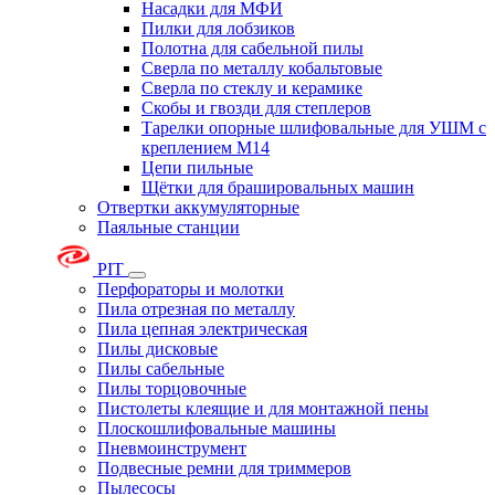
Насадки для МФИ
Пилки для лобзиков
Полотна для сабельной пилы
Сверла по металлу кобальтовые
Сверла по стеклу и керамике
Скобы и гвозди для степлеров
Тарелки опорные шлифовальные для УШМ с
креплением М14
Цепи пильные
Щётки для брашировальных машин
Отвертки аккумуляторные
Паяльные станции
PIT
Перфораторы и молотки
Пила отрезная по металлу
Пила цепная электрическая
Пилы дисковые
Пилы сабельные
Пилы торцовочные
Пистолеты клеящие и для монтажной пены
Плоскошлифовальные машины
Пневмоинструмент
Подвесные ремни для триммеров
Пылесосы