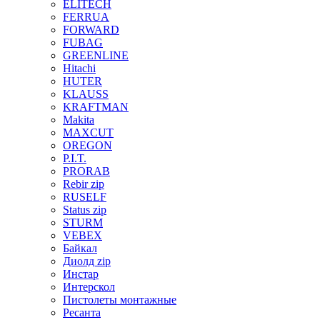
ELITECH
FERRUA
FORWARD
FUBAG
GREENLINE
Hitachi
HUTER
KLAUSS
KRAFTMAN
Makita
MAXCUT
OREGON
P.I.T.
PRORAB
Rebir zip
RUSELF
Status zip
STURM
VEBEX
Байкал
Диолд zip
Инстар
Интерскол
Пистолеты монтажные
Ресанта