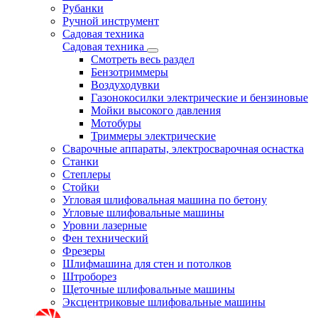
Рубанки
Ручной инструмент
Садовая техника
Садовая техника
Смотреть весь раздел
Бензотриммеры
Воздуходувки
Газонокосилки электрические и бензиновые
Мойки высокого давления
Мотобуры
Триммеры электрические
Сварочные аппараты, электросварочная оснастка
Станки
Степлеры
Стойки
Угловая шлифовальная машина по бетону
Угловые шлифовальные машины
Уровни лазерные
Фен технический
Фрезеры
Шлифмашина для стен и потолков
Штроборез
Щеточные шлифовальные машины
Эксцентриковые шлифовальные машины