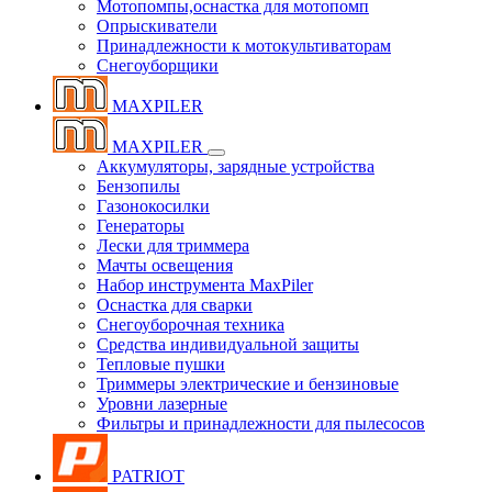
Мотопомпы,оснастка для мотопомп
Опрыскиватели
Принадлежности к мотокультиваторам
Снегоуборщики
MAXPILER
MAXPILER
Аккумуляторы, зарядные устройства
Бензопилы
Газонокосилки
Генераторы
Лески для триммера
Мачты освещения
Набор инструмента MaxPiler
Оснастка для сварки
Снегоуборочная техника
Средства индивидуальной защиты
Тепловые пушки
Триммеры электрические и бензиновые
Уровни лазерные
Фильтры и принадлежности для пылесосов
PATRIOT