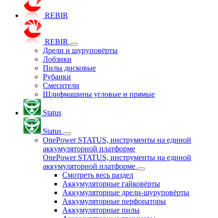
REBIR
REBIR
Дрели и шуруповёрты
Лобзики
Пилы дисковые
Рубанки
Смесители
Шлифмашины угловые и прямые
Status
Status
OnePower STATUS, инструменты на единой
аккумуляторной платформе
OnePower STATUS, инструменты на единой
аккумуляторной платформе
Смотреть весь раздел
Аккумуляторные гайковёрты
Аккумуляторные дрели-шуруповёрты
Аккумуляторные перфораторы
Аккумуляторные пилы