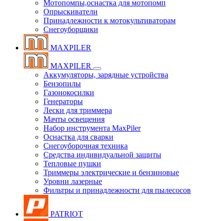
Мотопомпы,оснастка для мотопомп
Опрыскиватели
Принадлежности к мотокультиваторам
Снегоуборщики
MAXPILER
MAXPILER
Аккумуляторы, зарядные устройства
Бензопилы
Газонокосилки
Генераторы
Лески для триммера
Мачты освещения
Набор инструмента MaxPiler
Оснастка для сварки
Снегоуборочная техника
Средства индивидуальной защиты
Тепловые пушки
Триммеры электрические и бензиновые
Уровни лазерные
Фильтры и принадлежности для пылесосов
PATRIOT