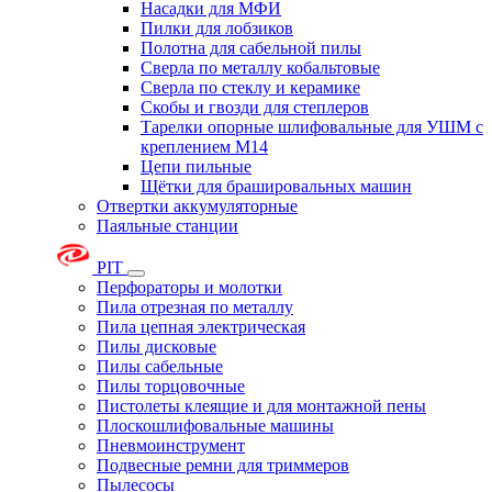
Насадки для МФИ
Пилки для лобзиков
Полотна для сабельной пилы
Сверла по металлу кобальтовые
Сверла по стеклу и керамике
Скобы и гвозди для степлеров
Тарелки опорные шлифовальные для УШМ с
креплением М14
Цепи пильные
Щётки для брашировальных машин
Отвертки аккумуляторные
Паяльные станции
PIT
Перфораторы и молотки
Пила отрезная по металлу
Пила цепная электрическая
Пилы дисковые
Пилы сабельные
Пилы торцовочные
Пистолеты клеящие и для монтажной пены
Плоскошлифовальные машины
Пневмоинструмент
Подвесные ремни для триммеров
Пылесосы