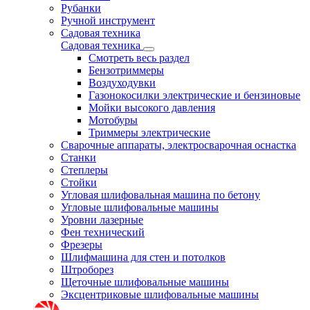
Рубанки
Ручной инструмент
Садовая техника
Садовая техника
Смотреть весь раздел
Бензотриммеры
Воздуходувки
Газонокосилки электрические и бензиновые
Мойки высокого давления
Мотобуры
Триммеры электрические
Сварочные аппараты, электросварочная оснастка
Станки
Степлеры
Стойки
Угловая шлифовальная машина по бетону
Угловые шлифовальные машины
Уровни лазерные
Фен технический
Фрезеры
Шлифмашина для стен и потолков
Штроборез
Щеточные шлифовальные машины
Эксцентриковые шлифовальные машины