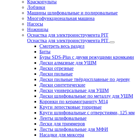
Краскопульты
Лобзики
Машины шлифовальные и полировальные
Многофункциональная машина
Насосы
Ножницы
Оснастка для электроинструмента PIT
Оснастка для электроинструмента PIT
Смотреть весь раздел
Биты
Буры SDS-Plus c двумя режущими кромками
Диски алмазные для УШМ
Диски отрезные
Диски пильные
Диски пильные твёрдосплавные по дереву
Диски синтетические
Диски универсальные для УШМ
Диски шлифовальные по металлу для УШМ
Коронки по керамограниту M14
Круги лепестковые торцевые
Круги шлифовальные с отверстиями, 125 мм
Ленты шлифовальные
Лески для триммеров
Листы шлифовальные для МФИ
Насадки для миксера