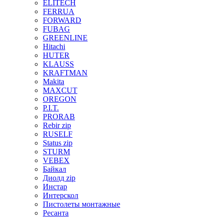
ELITECH
FERRUA
FORWARD
FUBAG
GREENLINE
Hitachi
HUTER
KLAUSS
KRAFTMAN
Makita
MAXCUT
OREGON
P.I.T.
PRORAB
Rebir zip
RUSELF
Status zip
STURM
VEBEX
Байкал
Диолд zip
Инстар
Интерскол
Пистолеты монтажные
Ресанта