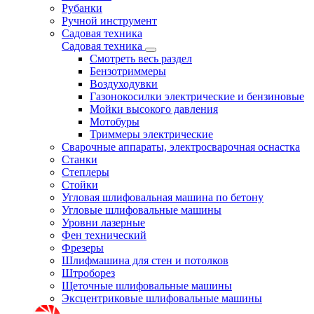
Рубанки
Ручной инструмент
Садовая техника
Садовая техника
Смотреть весь раздел
Бензотриммеры
Воздуходувки
Газонокосилки электрические и бензиновые
Мойки высокого давления
Мотобуры
Триммеры электрические
Сварочные аппараты, электросварочная оснастка
Станки
Степлеры
Стойки
Угловая шлифовальная машина по бетону
Угловые шлифовальные машины
Уровни лазерные
Фен технический
Фрезеры
Шлифмашина для стен и потолков
Штроборез
Щеточные шлифовальные машины
Эксцентриковые шлифовальные машины