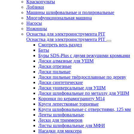
Краскопульты
Лобзики
Машины шлифовальные и полировальные
Многофункциональная машина
Насосы
Ножницы
Оснастка для электроинструмента PIT
Оснастка для электроинструмента PIT
Смотреть весь раздел
Биты
Буры SDS-Plus c двумя режущими кромками
Диски алмазные для УШМ
Диски отрезные
Диски пильные
Диски пильные твёрдосплавные по дереву
Диски синтетические
Диски универсальные для УШМ
Диски шлифовальные по металлу для УШМ
Коронки по керамограниту M14
Круги лепестковые торцевые
Круги шлифовальные с отверстиями, 125 мм
Ленты шлифовальные
Лески для триммеров
Листы шлифовальные для МФИ
Насадки для миксера