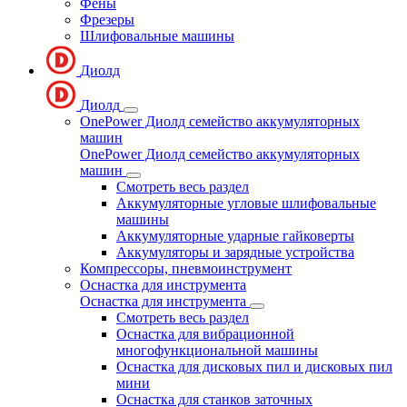
Фены
Фрезеры
Шлифовальные машины
Диолд
Диолд
OnePower Диолд семейство аккумуляторных
машин
OnePower Диолд семейство аккумуляторных
машин
Смотреть весь раздел
Аккумуляторные угловые шлифовальные
машины
Аккумуляторные ударные гайковерты
Аккумуляторы и зарядные устройства
Компрессоры, пневмоинструмент
Оснастка для инструмента
Оснастка для инструмента
Смотреть весь раздел
Оснастка для вибрационной
многофункциональной машины
Оснастка для дисковых пил и дисковых пил
мини
Оснастка для станков заточных