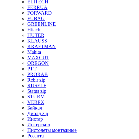
ELITECH
FERRUA
FORWARD
FUBAG
GREENLINE
Hitachi
HUTER
KLAUSS
KRAFTMAN
Makita
MAXCUT
OREGON
P.I.T.
PRORAB
Rebir zip
RUSELF
Status zip
STURM
VEBEX
Байкал
Диолд zip
Инстар
Интерскол
Пистолеты монтажные
Ресанта