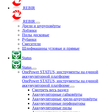
REBIR
REBIR
Дрели и шуруповёрты
Лобзики
Пилы дисковые
Рубанки
Смесители
Шлифмашины угловые и прямые
Status
Status
OnePower STATUS, инструменты на единой
аккумуляторной платформе
OnePower STATUS, инструменты на единой
аккумуляторной платформе
Смотреть весь раздел
Аккумуляторные гайковёрты
Аккумуляторные дрели-шуруповёрты
Аккумуляторные перфораторы
Аккумуляторные пилы