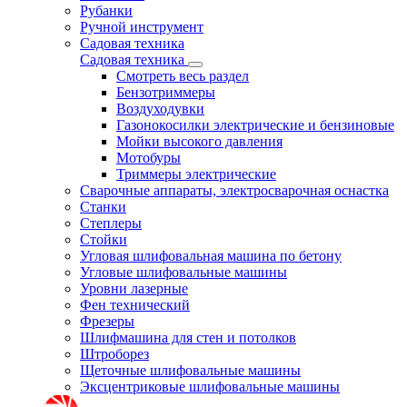
Рубанки
Ручной инструмент
Садовая техника
Садовая техника
Смотреть весь раздел
Бензотриммеры
Воздуходувки
Газонокосилки электрические и бензиновые
Мойки высокого давления
Мотобуры
Триммеры электрические
Сварочные аппараты, электросварочная оснастка
Станки
Степлеры
Стойки
Угловая шлифовальная машина по бетону
Угловые шлифовальные машины
Уровни лазерные
Фен технический
Фрезеры
Шлифмашина для стен и потолков
Штроборез
Щеточные шлифовальные машины
Эксцентриковые шлифовальные машины