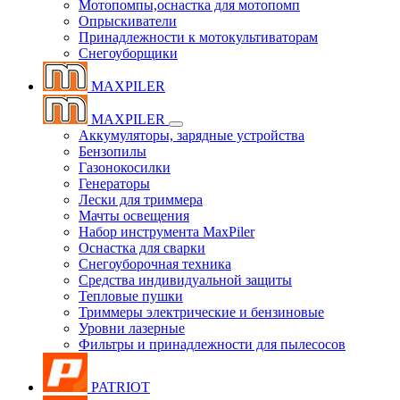
Мотопомпы,оснастка для мотопомп
Опрыскиватели
Принадлежности к мотокультиваторам
Снегоуборщики
MAXPILER
MAXPILER
Аккумуляторы, зарядные устройства
Бензопилы
Газонокосилки
Генераторы
Лески для триммера
Мачты освещения
Набор инструмента MaxPiler
Оснастка для сварки
Снегоуборочная техника
Средства индивидуальной защиты
Тепловые пушки
Триммеры электрические и бензиновые
Уровни лазерные
Фильтры и принадлежности для пылесосов
PATRIOT