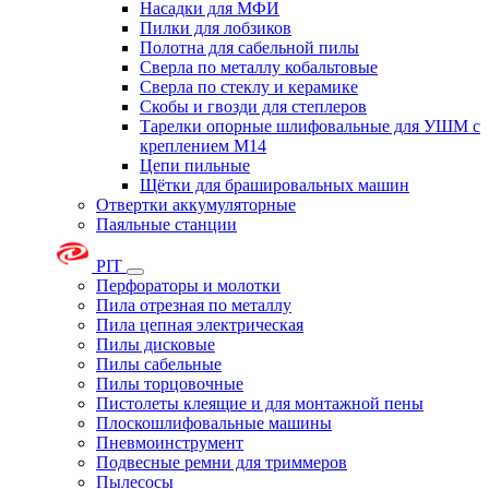
Насадки для МФИ
Пилки для лобзиков
Полотна для сабельной пилы
Сверла по металлу кобальтовые
Сверла по стеклу и керамике
Скобы и гвозди для степлеров
Тарелки опорные шлифовальные для УШМ с
креплением М14
Цепи пильные
Щётки для брашировальных машин
Отвертки аккумуляторные
Паяльные станции
PIT
Перфораторы и молотки
Пила отрезная по металлу
Пила цепная электрическая
Пилы дисковые
Пилы сабельные
Пилы торцовочные
Пистолеты клеящие и для монтажной пены
Плоскошлифовальные машины
Пневмоинструмент
Подвесные ремни для триммеров
Пылесосы