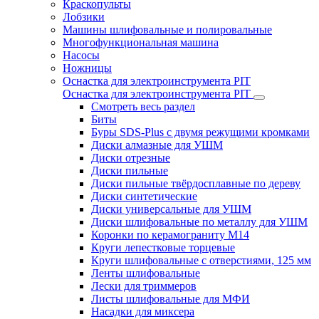
Краскопульты
Лобзики
Машины шлифовальные и полировальные
Многофункциональная машина
Насосы
Ножницы
Оснастка для электроинструмента PIT
Оснастка для электроинструмента PIT
Смотреть весь раздел
Биты
Буры SDS-Plus c двумя режущими кромками
Диски алмазные для УШМ
Диски отрезные
Диски пильные
Диски пильные твёрдосплавные по дереву
Диски синтетические
Диски универсальные для УШМ
Диски шлифовальные по металлу для УШМ
Коронки по керамограниту M14
Круги лепестковые торцевые
Круги шлифовальные с отверстиями, 125 мм
Ленты шлифовальные
Лески для триммеров
Листы шлифовальные для МФИ
Насадки для миксера