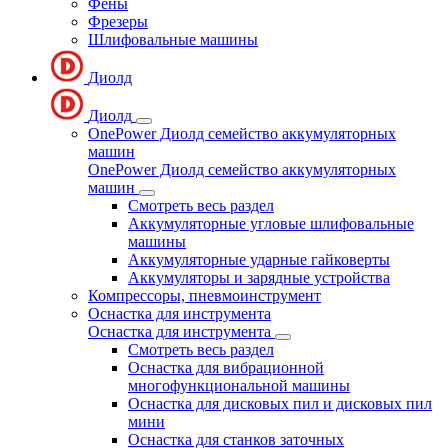
Фены
Фрезеры
Шлифовальные машины
Диолд
Диолд
OnePower Диолд семейство аккумуляторных
машин
OnePower Диолд семейство аккумуляторных
машин
Смотреть весь раздел
Аккумуляторные угловые шлифовальные
машины
Аккумуляторные ударные гайковерты
Аккумуляторы и зарядные устройства
Компрессоры, пневмоинструмент
Оснастка для инструмента
Оснастка для инструмента
Смотреть весь раздел
Оснастка для вибрационной
многофункциональной машины
Оснастка для дисковых пил и дисковых пил
мини
Оснастка для станков заточных