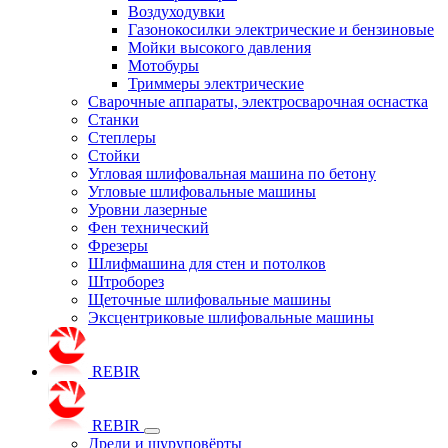
Воздуходувки
Газонокосилки электрические и бензиновые
Мойки высокого давления
Мотобуры
Триммеры электрические
Сварочные аппараты, электросварочная оснастка
Станки
Степлеры
Стойки
Угловая шлифовальная машина по бетону
Угловые шлифовальные машины
Уровни лазерные
Фен технический
Фрезеры
Шлифмашина для стен и потолков
Штроборез
Щеточные шлифовальные машины
Эксцентриковые шлифовальные машины
REBIR
REBIR
Дрели и шуруповёрты