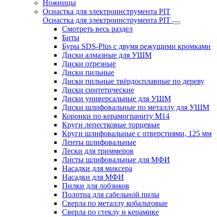
Ножницы
Оснастка для электроинструмента PIT
Оснастка для электроинструмента PIT
Смотреть весь раздел
Биты
Буры SDS-Plus c двумя режущими кромками
Диски алмазные для УШМ
Диски отрезные
Диски пильные
Диски пильные твёрдосплавные по дереву
Диски синтетические
Диски универсальные для УШМ
Диски шлифовальные по металлу для УШМ
Коронки по керамограниту M14
Круги лепестковые торцевые
Круги шлифовальные с отверстиями, 125 мм
Ленты шлифовальные
Лески для триммеров
Листы шлифовальные для МФИ
Насадки для миксера
Насадки для МФИ
Пилки для лобзиков
Полотна для сабельной пилы
Сверла по металлу кобальтовые
Сверла по стеклу и керамике