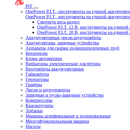
PIT
OnePower P.I.T., инструменты на единой аккумуля
OnePower P.I.T., инструменты на единой аккумуля
Смотреть весь раздел
OnePower P.I.T. 12 В, инструменты на едино
OnePower P.I.T. 20 В, инструменты на едино
Аккумуляторные дрели-шуруповёрты
Аккумуляторы, зарядные устройства
Аппараты для сварки полипропиленовых труб
Бензопилы
Блоки автоматики
Вибраторы электрические для бетона
Винтовёрты аккумуляторные
Гайковёрты
Генераторы
Гравёры
Дрели и шуруповерты
Зарядные и пуско-зарядные устройства
Компрессоры
Краскопульты
Лобзики
Машины шлифовальные и полировальные
Многофункциональная машина
Насосы