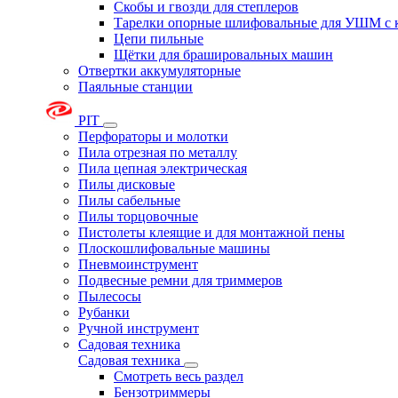
Скобы и гвозди для степлеров
Тарелки опорные шлифовальные для УШМ с 
Цепи пильные
Щётки для брашировальных машин
Отвертки аккумуляторные
Паяльные станции
PIT
Перфораторы и молотки
Пила отрезная по металлу
Пила цепная электрическая
Пилы дисковые
Пилы сабельные
Пилы торцовочные
Пистолеты клеящие и для монтажной пены
Плоскошлифовальные машины
Пневмоинструмент
Подвесные ремни для триммеров
Пылесосы
Рубанки
Ручной инструмент
Садовая техника
Садовая техника
Смотреть весь раздел
Бензотриммеры