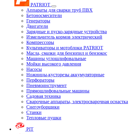
PATRIOT
Аппараты для сварки труб ПВХ
Бетоносмесители
Генераторы
Двигатели
Зарядные и пуско-зарядные устройства
Измельчитель кормов электрический
Компрессоры
Культиваторы и мотоблоки PATRIOT
Масла, смазки для бензопил и бензокос
Машины углошлифовальные
Мойки высокого давления
Насосы
Ножницы-кусторезы аккумуляторные
Перфораторы
Пневмоинструмент
Прямошлифовальные машины
Садовая техника
Сварочные аппараты, электросварочная оснастка
Снегоуборщики
Станки
Тепловые пушки
PIT