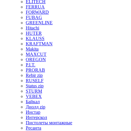
ELITECH
FERRUA
FORWARD
FUBAG
GREENLINE
Hitachi
HUTER
KLAUSS
KRAFTMAN
Makita
MAXCUT
OREGON
P.I.T.
PRORAB
Rebir zip
RUSELF
Status zip
STURM
VEBEX
Байкал
Диолд zip
Инстар
Интерскол
Пистолеты монтажные
Ресанта