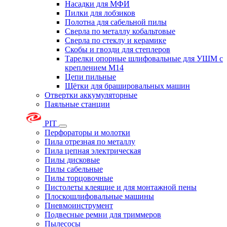
Насадки для МФИ
Пилки для лобзиков
Полотна для сабельной пилы
Сверла по металлу кобальтовые
Сверла по стеклу и керамике
Скобы и гвозди для степлеров
Тарелки опорные шлифовальные для УШМ с
креплением М14
Цепи пильные
Щётки для брашировальных машин
Отвертки аккумуляторные
Паяльные станции
PIT
Перфораторы и молотки
Пила отрезная по металлу
Пила цепная электрическая
Пилы дисковые
Пилы сабельные
Пилы торцовочные
Пистолеты клеящие и для монтажной пены
Плоскошлифовальные машины
Пневмоинструмент
Подвесные ремни для триммеров
Пылесосы