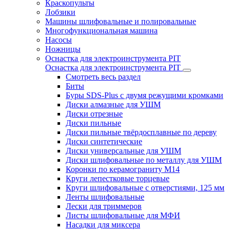
Краскопульты
Лобзики
Машины шлифовальные и полировальные
Многофункциональная машина
Насосы
Ножницы
Оснастка для электроинструмента PIT
Оснастка для электроинструмента PIT
Смотреть весь раздел
Биты
Буры SDS-Plus c двумя режущими кромками
Диски алмазные для УШМ
Диски отрезные
Диски пильные
Диски пильные твёрдосплавные по дереву
Диски синтетические
Диски универсальные для УШМ
Диски шлифовальные по металлу для УШМ
Коронки по керамограниту M14
Круги лепестковые торцевые
Круги шлифовальные с отверстиями, 125 мм
Ленты шлифовальные
Лески для триммеров
Листы шлифовальные для МФИ
Насадки для миксера