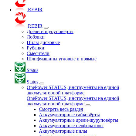
REBIR
REBIR
Дрели и шуруповёрты
Лобзики
Пилы дисковые
Рубанки
Смесители
Шлифмашины угловые и прямые
Status
Status
OnePower STATUS, инструменты на единой
аккумуляторной платформе
OnePower STATUS, инструменты на единой
аккумуляторной платформе
Смотреть весь раздел
Аккумуляторные гайковёрты
Аккумуляторные дрели-шуруповёрты
Аккумуляторные перфораторы
Аккумуляторные пилы