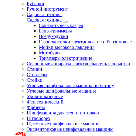
Рубанки
Ручной инструмент
Садовая техника
Садовая техника
Смотреть весь раздел
Бензотриммеры
Воздуходувки
Газонокосилки электрические и бензиновые
Мойки высокого давления
Мотобуры
Триммеры электрические
Сварочные аппараты, электросварочная оснастка
Станки
Степлеры
Стойки
Угловая шлифовальная машина по бетону
Угловые шлифовальные машины
Уровни лазерные
Фен технический
Фрезеры
Шлифмашина для стен и потолков
Штроборез
Щеточные шлифовальные машины
Эксцентриковые шлифовальные машины