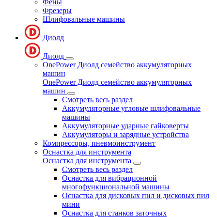
Фены
Фрезеры
Шлифовальные машины
Диолд
Диолд
OnePower Диолд семейство аккумуляторных
машин
OnePower Диолд семейство аккумуляторных
машин
Смотреть весь раздел
Аккумуляторные угловые шлифовальные
машины
Аккумуляторные ударные гайковерты
Аккумуляторы и зарядные устройства
Компрессоры, пневмоинструмент
Оснастка для инструмента
Оснастка для инструмента
Смотреть весь раздел
Оснастка для вибрационной
многофункциональной машины
Оснастка для дисковых пил и дисковых пил
мини
Оснастка для станков заточных