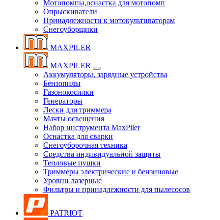
Мотопомпы,оснастка для мотопомп
Опрыскиватели
Принадлежности к мотокультиваторам
Снегоуборщики
MAXPILER
MAXPILER
Аккумуляторы, зарядные устройства
Бензопилы
Газонокосилки
Генераторы
Лески для триммера
Мачты освещения
Набор инструмента MaxPiler
Оснастка для сварки
Снегоуборочная техника
Средства индивидуальной защиты
Тепловые пушки
Триммеры электрические и бензиновые
Уровни лазерные
Фильтры и принадлежности для пылесосов
PATRIOT