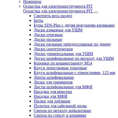
Ножницы
Оснастка для электроинструмента PIT
Оснастка для электроинструмента PIT
Смотреть весь раздел
Биты
Буры SDS-Plus c двумя режущими кромками
Диски алмазные для УШМ
Диски отрезные
Диски пильные
Диски пильные твёрдосплавные по дереву
Диски синтетические
Диски универсальные для УШМ
Диски шлифовальные по металлу для УШМ
Коронки по керамограниту M14
Круги лепестковые торцевые
Круги шлифовальные с отверстиями, 125 мм
Ленты шлифовальные
Лески для триммеров
Листы шлифовальные для МФИ
Насадки для миксера
Насадки для МФИ
Пилки для лобзиков
Полотна для сабельной пилы
Сверла по металлу кобальтовые
Сверла по стеклу и керамике