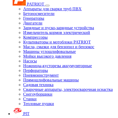
PATRIOT
Аппараты для сварки труб ПВХ
Бетоносмесители
Генераторы
Двигатели
Зарядные и пуско-зарядные устройства
Измельчитель кормов электрический
Компрессоры
Культиваторы и мотоблоки PATRIOT
Масла, смазки для бензопил и бензокос
Машины углошлифовальные
Мойки высокого давления
Насосы
Ножницы-кусторезы аккумуляторные
Перфораторы
Пневмоинструмент
Прямошлифовальные машины
Садовая техника
Сварочные аппараты, электросварочная оснастка
Снегоуборщики
Станки
Тепловые пушки
PIT