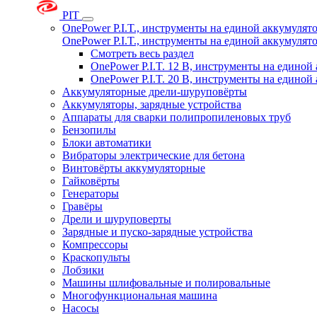
PIT
OnePower P.I.T., инструменты на единой аккумуля
OnePower P.I.T., инструменты на единой аккумуля
Смотреть весь раздел
OnePower P.I.T. 12 В, инструменты на едино
OnePower P.I.T. 20 В, инструменты на едино
Аккумуляторные дрели-шуруповёрты
Аккумуляторы, зарядные устройства
Аппараты для сварки полипропиленовых труб
Бензопилы
Блоки автоматики
Вибраторы электрические для бетона
Винтовёрты аккумуляторные
Гайковёрты
Генераторы
Гравёры
Дрели и шуруповерты
Зарядные и пуско-зарядные устройства
Компрессоры
Краскопульты
Лобзики
Машины шлифовальные и полировальные
Многофункциональная машина
Насосы