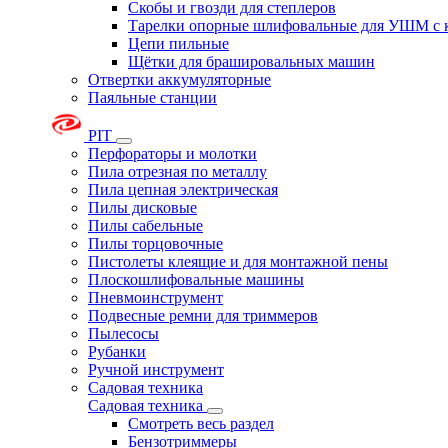
Скобы и гвозди для степлеров
Тарелки опорные шлифовальные для УШМ с 
Цепи пильные
Щётки для брашировальных машин
Отвертки аккумуляторные
Паяльные станции
PIT
Перфораторы и молотки
Пила отрезная по металлу
Пила цепная электрическая
Пилы дисковые
Пилы сабельные
Пилы торцовочные
Пистолеты клеящие и для монтажной пены
Плоскошлифовальные машины
Пневмоинструмент
Подвесные ремни для триммеров
Пылесосы
Рубанки
Ручной инструмент
Садовая техника
Садовая техника
Смотреть весь раздел
Бензотриммеры