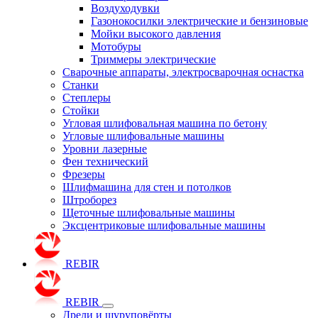
Воздуходувки
Газонокосилки электрические и бензиновые
Мойки высокого давления
Мотобуры
Триммеры электрические
Сварочные аппараты, электросварочная оснастка
Станки
Степлеры
Стойки
Угловая шлифовальная машина по бетону
Угловые шлифовальные машины
Уровни лазерные
Фен технический
Фрезеры
Шлифмашина для стен и потолков
Штроборез
Щеточные шлифовальные машины
Эксцентриковые шлифовальные машины
REBIR
REBIR
Дрели и шуруповёрты