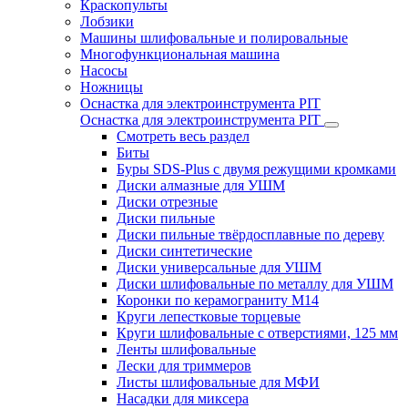
Краскопульты
Лобзики
Машины шлифовальные и полировальные
Многофункциональная машина
Насосы
Ножницы
Оснастка для электроинструмента PIT
Оснастка для электроинструмента PIT
Смотреть весь раздел
Биты
Буры SDS-Plus c двумя режущими кромками
Диски алмазные для УШМ
Диски отрезные
Диски пильные
Диски пильные твёрдосплавные по дереву
Диски синтетические
Диски универсальные для УШМ
Диски шлифовальные по металлу для УШМ
Коронки по керамограниту M14
Круги лепестковые торцевые
Круги шлифовальные с отверстиями, 125 мм
Ленты шлифовальные
Лески для триммеров
Листы шлифовальные для МФИ
Насадки для миксера