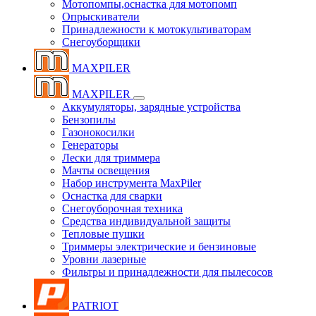
Мотопомпы,оснастка для мотопомп
Опрыскиватели
Принадлежности к мотокультиваторам
Снегоуборщики
MAXPILER
MAXPILER
Аккумуляторы, зарядные устройства
Бензопилы
Газонокосилки
Генераторы
Лески для триммера
Мачты освещения
Набор инструмента MaxPiler
Оснастка для сварки
Снегоуборочная техника
Средства индивидуальной защиты
Тепловые пушки
Триммеры электрические и бензиновые
Уровни лазерные
Фильтры и принадлежности для пылесосов
PATRIOT