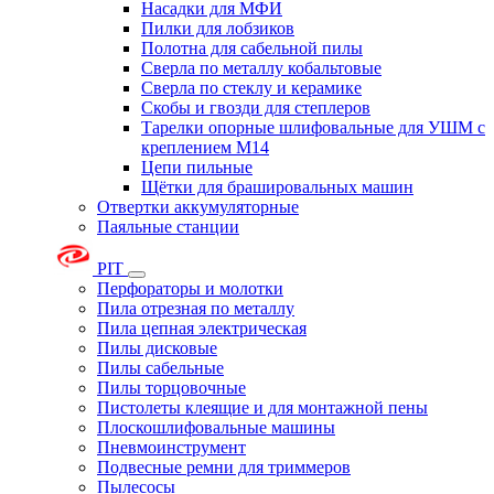
Насадки для МФИ
Пилки для лобзиков
Полотна для сабельной пилы
Сверла по металлу кобальтовые
Сверла по стеклу и керамике
Скобы и гвозди для степлеров
Тарелки опорные шлифовальные для УШМ с
креплением М14
Цепи пильные
Щётки для брашировальных машин
Отвертки аккумуляторные
Паяльные станции
PIT
Перфораторы и молотки
Пила отрезная по металлу
Пила цепная электрическая
Пилы дисковые
Пилы сабельные
Пилы торцовочные
Пистолеты клеящие и для монтажной пены
Плоскошлифовальные машины
Пневмоинструмент
Подвесные ремни для триммеров
Пылесосы