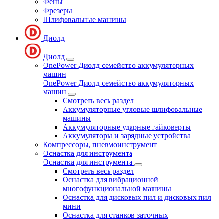
Фены
Фрезеры
Шлифовальные машины
Диолд
Диолд
OnePower Диолд семейство аккумуляторных
машин
OnePower Диолд семейство аккумуляторных
машин
Смотреть весь раздел
Аккумуляторные угловые шлифовальные
машины
Аккумуляторные ударные гайковерты
Аккумуляторы и зарядные устройства
Компрессоры, пневмоинструмент
Оснастка для инструмента
Оснастка для инструмента
Смотреть весь раздел
Оснастка для вибрационной
многофункциональной машины
Оснастка для дисковых пил и дисковых пил
мини
Оснастка для станков заточных