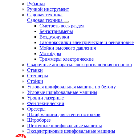
Рубанки
Ручной инструмент
Садовая техника
Садовая техника
Смотреть весь раздел
Бензотриммеры
Воздуходувки
Газонокосилки электрические и бензиновые
Мойки высокого давления
Мотобуры
Триммеры электрические
Сварочные аппараты, электросварочная оснастка
Станки
Степлеры
Стойки
Угловая шлифовальная машина по бетону
Угловые шлифовальные машины
Уровни лазерные
Фен технический
Фрезеры
Шлифмашина для стен и потолков
Штроборез
Щеточные шлифовальные машины
Эксцентриковые шлифовальные машины