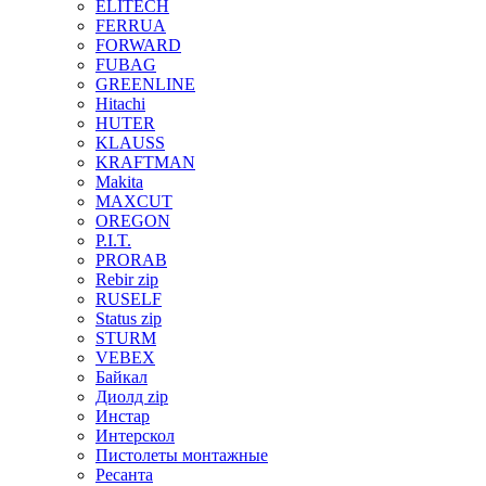
ELITECH
FERRUA
FORWARD
FUBAG
GREENLINE
Hitachi
HUTER
KLAUSS
KRAFTMAN
Makita
MAXCUT
OREGON
P.I.T.
PRORAB
Rebir zip
RUSELF
Status zip
STURM
VEBEX
Байкал
Диолд zip
Инстар
Интерскол
Пистолеты монтажные
Ресанта