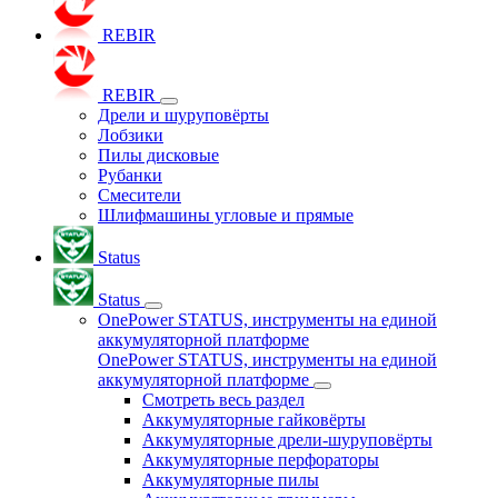
REBIR
REBIR
Дрели и шуруповёрты
Лобзики
Пилы дисковые
Рубанки
Смесители
Шлифмашины угловые и прямые
Status
Status
OnePower STATUS, инструменты на единой
аккумуляторной платформе
OnePower STATUS, инструменты на единой
аккумуляторной платформе
Смотреть весь раздел
Аккумуляторные гайковёрты
Аккумуляторные дрели-шуруповёрты
Аккумуляторные перфораторы
Аккумуляторные пилы