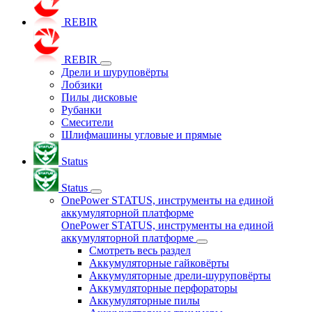
REBIR
REBIR
Дрели и шуруповёрты
Лобзики
Пилы дисковые
Рубанки
Смесители
Шлифмашины угловые и прямые
Status
Status
OnePower STATUS, инструменты на единой
аккумуляторной платформе
OnePower STATUS, инструменты на единой
аккумуляторной платформе
Смотреть весь раздел
Аккумуляторные гайковёрты
Аккумуляторные дрели-шуруповёрты
Аккумуляторные перфораторы
Аккумуляторные пилы