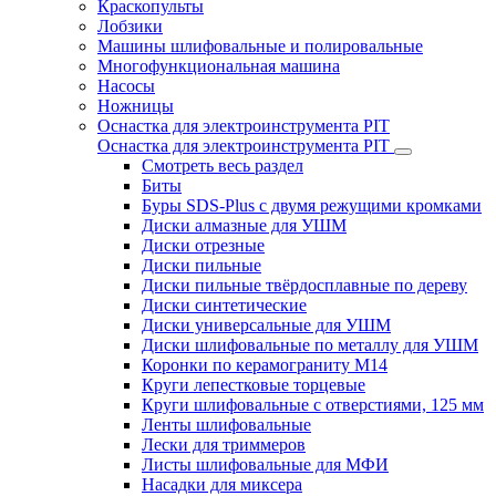
Краскопульты
Лобзики
Машины шлифовальные и полировальные
Многофункциональная машина
Насосы
Ножницы
Оснастка для электроинструмента PIT
Оснастка для электроинструмента PIT
Смотреть весь раздел
Биты
Буры SDS-Plus c двумя режущими кромками
Диски алмазные для УШМ
Диски отрезные
Диски пильные
Диски пильные твёрдосплавные по дереву
Диски синтетические
Диски универсальные для УШМ
Диски шлифовальные по металлу для УШМ
Коронки по керамограниту M14
Круги лепестковые торцевые
Круги шлифовальные с отверстиями, 125 мм
Ленты шлифовальные
Лески для триммеров
Листы шлифовальные для МФИ
Насадки для миксера