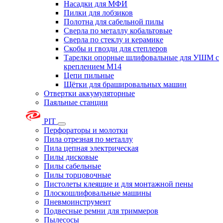
Насадки для МФИ
Пилки для лобзиков
Полотна для сабельной пилы
Сверла по металлу кобальтовые
Сверла по стеклу и керамике
Скобы и гвозди для степлеров
Тарелки опорные шлифовальные для УШМ с
креплением М14
Цепи пильные
Щётки для брашировальных машин
Отвертки аккумуляторные
Паяльные станции
PIT
Перфораторы и молотки
Пила отрезная по металлу
Пила цепная электрическая
Пилы дисковые
Пилы сабельные
Пилы торцовочные
Пистолеты клеящие и для монтажной пены
Плоскошлифовальные машины
Пневмоинструмент
Подвесные ремни для триммеров
Пылесосы