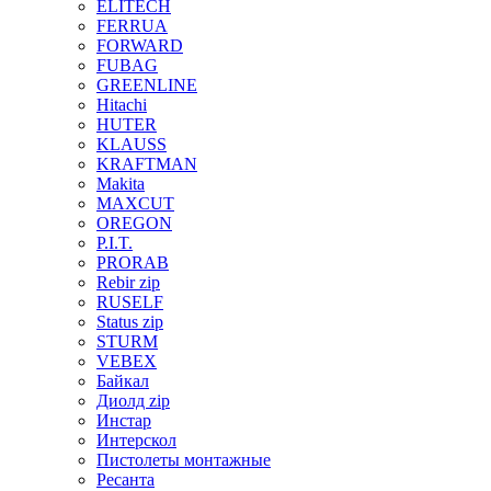
ELITECH
FERRUA
FORWARD
FUBAG
GREENLINE
Hitachi
HUTER
KLAUSS
KRAFTMAN
Makita
MAXCUT
OREGON
P.I.T.
PRORAB
Rebir zip
RUSELF
Status zip
STURM
VEBEX
Байкал
Диолд zip
Инстар
Интерскол
Пистолеты монтажные
Ресанта