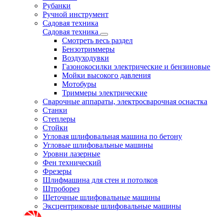
Рубанки
Ручной инструмент
Садовая техника
Садовая техника
Смотреть весь раздел
Бензотриммеры
Воздуходувки
Газонокосилки электрические и бензиновые
Мойки высокого давления
Мотобуры
Триммеры электрические
Сварочные аппараты, электросварочная оснастка
Станки
Степлеры
Стойки
Угловая шлифовальная машина по бетону
Угловые шлифовальные машины
Уровни лазерные
Фен технический
Фрезеры
Шлифмашина для стен и потолков
Штроборез
Щеточные шлифовальные машины
Эксцентриковые шлифовальные машины