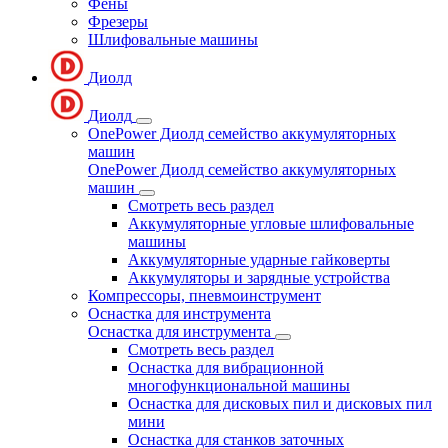
Фены
Фрезеры
Шлифовальные машины
Диолд
Диолд
OnePower Диолд семейство аккумуляторных
машин
OnePower Диолд семейство аккумуляторных
машин
Смотреть весь раздел
Аккумуляторные угловые шлифовальные
машины
Аккумуляторные ударные гайковерты
Аккумуляторы и зарядные устройства
Компрессоры, пневмоинструмент
Оснастка для инструмента
Оснастка для инструмента
Смотреть весь раздел
Оснастка для вибрационной
многофункциональной машины
Оснастка для дисковых пил и дисковых пил
мини
Оснастка для станков заточных