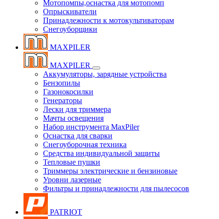
Мотопомпы,оснастка для мотопомп
Опрыскиватели
Принадлежности к мотокультиваторам
Снегоуборщики
MAXPILER
MAXPILER
Аккумуляторы, зарядные устройства
Бензопилы
Газонокосилки
Генераторы
Лески для триммера
Мачты освещения
Набор инструмента MaxPiler
Оснастка для сварки
Снегоуборочная техника
Средства индивидуальной защиты
Тепловые пушки
Триммеры электрические и бензиновые
Уровни лазерные
Фильтры и принадлежности для пылесосов
PATRIOT