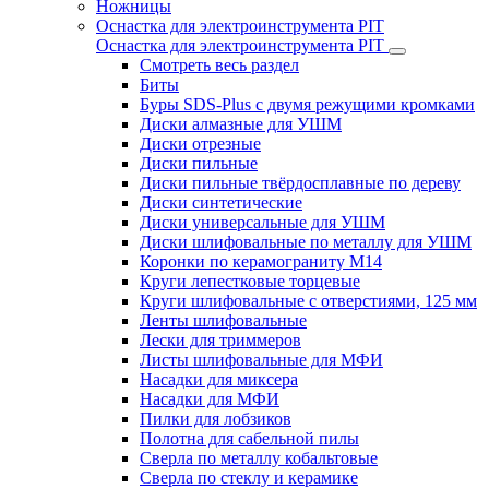
Ножницы
Оснастка для электроинструмента PIT
Оснастка для электроинструмента PIT
Смотреть весь раздел
Биты
Буры SDS-Plus c двумя режущими кромками
Диски алмазные для УШМ
Диски отрезные
Диски пильные
Диски пильные твёрдосплавные по дереву
Диски синтетические
Диски универсальные для УШМ
Диски шлифовальные по металлу для УШМ
Коронки по керамограниту M14
Круги лепестковые торцевые
Круги шлифовальные с отверстиями, 125 мм
Ленты шлифовальные
Лески для триммеров
Листы шлифовальные для МФИ
Насадки для миксера
Насадки для МФИ
Пилки для лобзиков
Полотна для сабельной пилы
Сверла по металлу кобальтовые
Сверла по стеклу и керамике