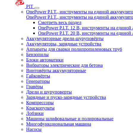
PIT
OnePower P.I.T., инструменты на единой аккумуля
OnePower P.I.T., инструменты на единой аккумуля
Смотреть весь раздел
OnePower P.I.T. 12 В, инструменты на едино
OnePower P.I.T. 20 В, инструменты на едино
Аккумуляторные дрели-шуруповёрты
Аккумуляторы, зарядные устройства
Аппараты для сварки полипропиленовых труб
Бензопилы
Блоки автоматики
Вибраторы электрические для бетона
Винтовёрты аккумуляторные
Гайковёрты
Генераторы
Гравёры
Дрели и шуруповерты
Зарядные и пуско-зарядные устройства
Компрессоры
Краскопульты
Лобзики
Машины шлифовальные и полировальные
Многофункциональная машина
Насосы