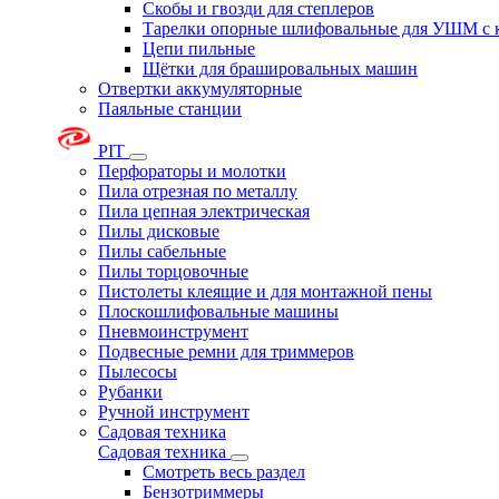
Скобы и гвозди для степлеров
Тарелки опорные шлифовальные для УШМ с 
Цепи пильные
Щётки для брашировальных машин
Отвертки аккумуляторные
Паяльные станции
PIT
Перфораторы и молотки
Пила отрезная по металлу
Пила цепная электрическая
Пилы дисковые
Пилы сабельные
Пилы торцовочные
Пистолеты клеящие и для монтажной пены
Плоскошлифовальные машины
Пневмоинструмент
Подвесные ремни для триммеров
Пылесосы
Рубанки
Ручной инструмент
Садовая техника
Садовая техника
Смотреть весь раздел
Бензотриммеры