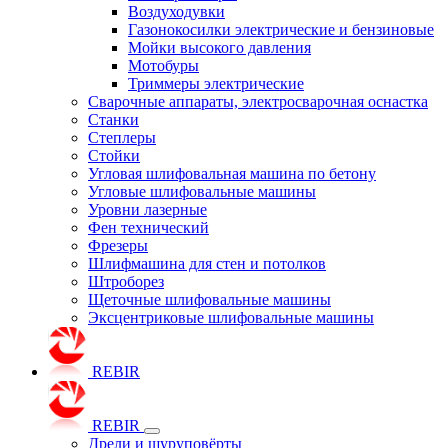
Воздуходувки
Газонокосилки электрические и бензиновые
Мойки высокого давления
Мотобуры
Триммеры электрические
Сварочные аппараты, электросварочная оснастка
Станки
Степлеры
Стойки
Угловая шлифовальная машина по бетону
Угловые шлифовальные машины
Уровни лазерные
Фен технический
Фрезеры
Шлифмашина для стен и потолков
Штроборез
Щеточные шлифовальные машины
Эксцентриковые шлифовальные машины
REBIR
REBIR
Дрели и шуруповёрты