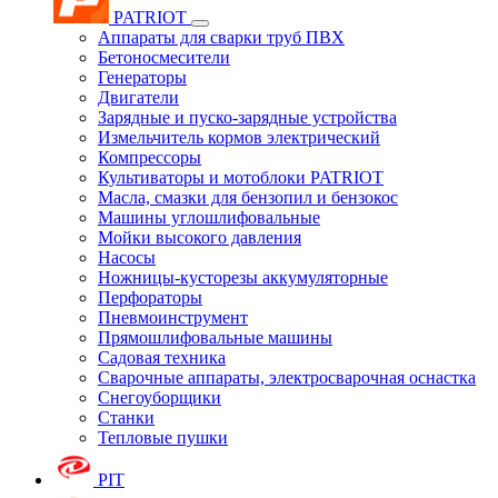
PATRIOT
Аппараты для сварки труб ПВХ
Бетоносмесители
Генераторы
Двигатели
Зарядные и пуско-зарядные устройства
Измельчитель кормов электрический
Компрессоры
Культиваторы и мотоблоки PATRIOT
Масла, смазки для бензопил и бензокос
Машины углошлифовальные
Мойки высокого давления
Насосы
Ножницы-кусторезы аккумуляторные
Перфораторы
Пневмоинструмент
Прямошлифовальные машины
Садовая техника
Сварочные аппараты, электросварочная оснастка
Снегоуборщики
Станки
Тепловые пушки
PIT