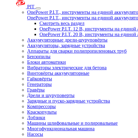
PIT
OnePower P.I.T., инструменты на единой аккумуля
OnePower P.I.T., инструменты на единой аккумуля
Смотреть весь раздел
OnePower P.I.T. 12 В, инструменты на едино
OnePower P.I.T. 20 В, инструменты на едино
Аккумуляторные дрели-шуруповёрты
Аккумуляторы, зарядные устройства
Аппараты для сварки полипропиленовых труб
Бензопилы
Блоки автоматики
Вибраторы электрические для бетона
Винтовёрты аккумуляторные
Гайковёрты
Генераторы
Гравёры
Дрели и шуруповерты
Зарядные и пуско-зарядные устройства
Компрессоры
Краскопульты
Лобзики
Машины шлифовальные и полировальные
Многофункциональная машина
Насосы