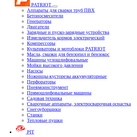
PATRIOT
Аппараты для сварки труб ПВХ
Бетоносмесители
Генераторы
Двигатели
Зарядные и пуско-зарядные устройства
Измельчитель кормов электрический
Компрессоры
Культиваторы и мотоблоки PATRIOT
Масла, смазки для бензопил и бензокос
Машины углошлифовальные
Мойки высокого давления
Насосы
Ножницы-кусторезы аккумуляторные
Перфораторы
Пневмоинструмент
Прямошлифовальные машины
Садовая техника
Сварочные аппараты, электросварочная оснастка
Снегоуборщики
Станки
Тепловые пушки
PIT