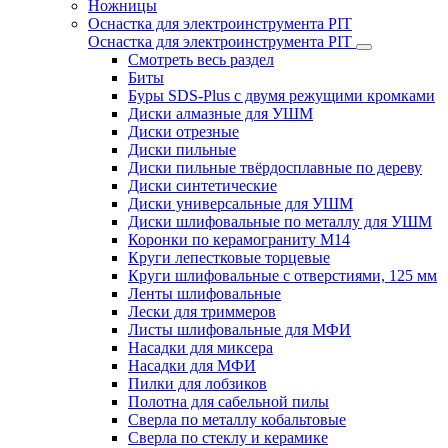
Ножницы
Оснастка для электроинструмента PIT
Оснастка для электроинструмента PIT
Смотреть весь раздел
Биты
Буры SDS-Plus c двумя режущими кромками
Диски алмазные для УШМ
Диски отрезные
Диски пильные
Диски пильные твёрдосплавные по дереву
Диски синтетические
Диски универсальные для УШМ
Диски шлифовальные по металлу для УШМ
Коронки по керамограниту M14
Круги лепестковые торцевые
Круги шлифовальные с отверстиями, 125 мм
Ленты шлифовальные
Лески для триммеров
Листы шлифовальные для МФИ
Насадки для миксера
Насадки для МФИ
Пилки для лобзиков
Полотна для сабельной пилы
Сверла по металлу кобальтовые
Сверла по стеклу и керамике