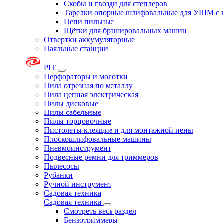
Скобы и гвозди для степлеров
Тарелки опорные шлифовальные для УШМ с 
Цепи пильные
Щётки для брашировальных машин
Отвертки аккумуляторные
Паяльные станции
PIT
Перфораторы и молотки
Пила отрезная по металлу
Пила цепная электрическая
Пилы дисковые
Пилы сабельные
Пилы торцовочные
Пистолеты клеящие и для монтажной пены
Плоскошлифовальные машины
Пневмоинструмент
Подвесные ремни для триммеров
Пылесосы
Рубанки
Ручной инструмент
Садовая техника
Садовая техника
Смотреть весь раздел
Бензотриммеры