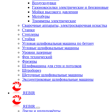
Воздуходувки
Газонокосилки электрические и бензиновые
Мойки высокого давления
Мотобуры
Триммеры электрические
Сварочные аппараты, электросварочная оснастка
Станки
Степлеры
Стойки
Угловая шлифовальная машина по бетону
Угловые шлифовальные машины
Уровни лазерные
Фен технический
Фрезеры
Шлифмашина для стен и потолков
Штроборез
Щеточные шлифовальные машины
Эксцентриковые шлифовальные машины
REBIR
REBIR
Дрели и шуруповёрты