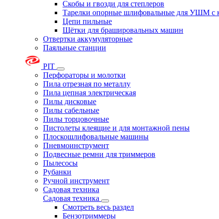
Скобы и гвозди для степлеров
Тарелки опорные шлифовальные для УШМ с 
Цепи пильные
Щётки для брашировальных машин
Отвертки аккумуляторные
Паяльные станции
PIT
Перфораторы и молотки
Пила отрезная по металлу
Пила цепная электрическая
Пилы дисковые
Пилы сабельные
Пилы торцовочные
Пистолеты клеящие и для монтажной пены
Плоскошлифовальные машины
Пневмоинструмент
Подвесные ремни для триммеров
Пылесосы
Рубанки
Ручной инструмент
Садовая техника
Садовая техника
Смотреть весь раздел
Бензотриммеры