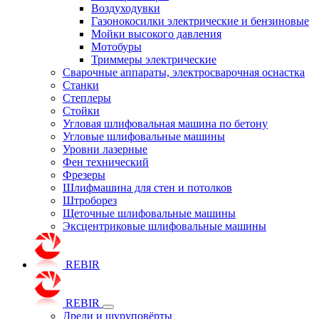
Воздуходувки
Газонокосилки электрические и бензиновые
Мойки высокого давления
Мотобуры
Триммеры электрические
Сварочные аппараты, электросварочная оснастка
Станки
Степлеры
Стойки
Угловая шлифовальная машина по бетону
Угловые шлифовальные машины
Уровни лазерные
Фен технический
Фрезеры
Шлифмашина для стен и потолков
Штроборез
Щеточные шлифовальные машины
Эксцентриковые шлифовальные машины
REBIR
REBIR
Дрели и шуруповёрты