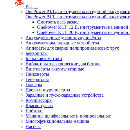
PIT
OnePower P.I.T., инструменты на единой аккумуля
OnePower P.I.T., инструменты на единой аккумуля
Смотреть весь раздел
OnePower P.I.T. 12 В, инструменты на едино
OnePower P.I.T. 20 В, инструменты на едино
Аккумуляторные дрели-шуруповёрты
Аккумуляторы, зарядные устройства
Аппараты для сварки полипропиленовых труб
Бензопилы
Блоки автоматики
Вибраторы электрические для бетона
Винтовёрты аккумуляторные
Гайковёрты
Генераторы
Гравёры
Дрели и шуруповерты
Зарядные и пуско-зарядные устройства
Компрессоры
Краскопульты
Лобзики
Машины шлифовальные и полировальные
Многофункциональная машина
Насосы