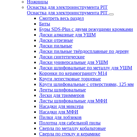
Ножницы
Оснастка для электроинструмента PIT
Оснастка для электроинструмента PIT
Смотреть весь раздел
Биты
Буры SDS-Plus c двумя режущими кромками
Диски алмазные для УШМ
Диски отрезные
Диски пильные
Диски пильные твёрдосплавные по дереву
Диски синтетические
Диски универсальные для УШМ
Диски шлифовальные по металлу для УШМ
Коронки по керамограниту M14
Круги лепестковые торцевые
Круги шлифовальные с отверстиями, 125 мм
Ленты шлифовальные
Лески для триммеров
Листы шлифовальные для МФИ
Насадки для миксера
Насадки для МФИ
Пилки для лобзиков
Полотна для сабельной пилы
Сверла по металлу кобальтовые
Сверла по стеклу и керамике