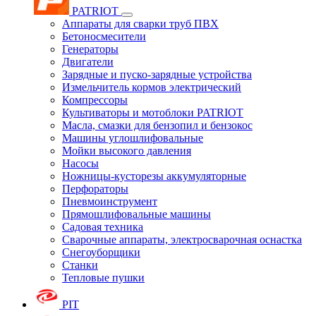
PATRIOT
Аппараты для сварки труб ПВХ
Бетоносмесители
Генераторы
Двигатели
Зарядные и пуско-зарядные устройства
Измельчитель кормов электрический
Компрессоры
Культиваторы и мотоблоки PATRIOT
Масла, смазки для бензопил и бензокос
Машины углошлифовальные
Мойки высокого давления
Насосы
Ножницы-кусторезы аккумуляторные
Перфораторы
Пневмоинструмент
Прямошлифовальные машины
Садовая техника
Сварочные аппараты, электросварочная оснастка
Снегоуборщики
Станки
Тепловые пушки
PIT