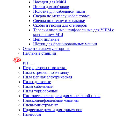
Насадки для МФИ
Пилки для лобзиков
Полотна для сабельной пилы
Сверла по металлу кобальтовые
Сверла по стеклу и керамике
Скобы и гвозди для степлеров
Тарелки опорные шлифовальные для УШМ с
креплением М14
Цепи пильные
Щётки для брашировальных машин
Отвертки аккумуляторные
Паяльные станции
PIT
Перфораторы и молотки
Пила отрезная по металлу
Пила цепная электрическая
Пилы дисковые
Пилы сабельные
Пилы торцовочные
Пистолеты клеящие и для монтажной пены
Плоскошлифовальные машины
Пневмоинструмент
Подвесные ремни для триммеров
Пылесосы