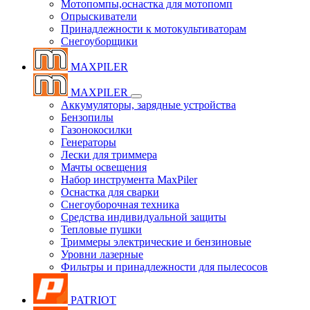
Мотопомпы,оснастка для мотопомп
Опрыскиватели
Принадлежности к мотокультиваторам
Снегоуборщики
MAXPILER
MAXPILER
Аккумуляторы, зарядные устройства
Бензопилы
Газонокосилки
Генераторы
Лески для триммера
Мачты освещения
Набор инструмента MaxPiler
Оснастка для сварки
Снегоуборочная техника
Средства индивидуальной защиты
Тепловые пушки
Триммеры электрические и бензиновые
Уровни лазерные
Фильтры и принадлежности для пылесосов
PATRIOT