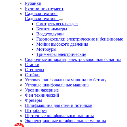
Рубанки
Ручной инструмент
Садовая техника
Садовая техника
Смотреть весь раздел
Бензотриммеры
Воздуходувки
Газонокосилки электрические и бензиновые
Мойки высокого давления
Мотобуры
Триммеры электрические
Сварочные аппараты, электросварочная оснастка
Станки
Степлеры
Стойки
Угловая шлифовальная машина по бетону
Угловые шлифовальные машины
Уровни лазерные
Фен технический
Фрезеры
Шлифмашина для стен и потолков
Штроборез
Щеточные шлифовальные машины
Эксцентриковые шлифовальные машины