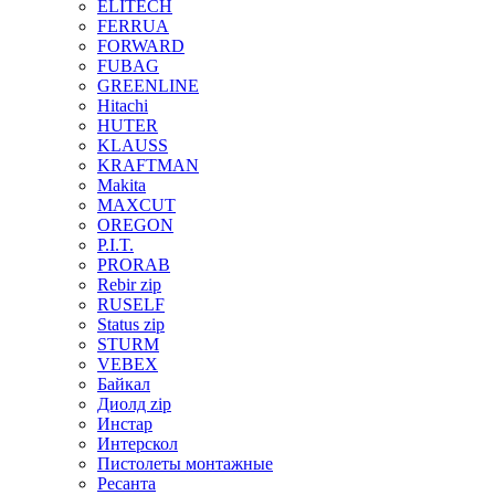
ELITECH
FERRUA
FORWARD
FUBAG
GREENLINE
Hitachi
HUTER
KLAUSS
KRAFTMAN
Makita
MAXCUT
OREGON
P.I.T.
PRORAB
Rebir zip
RUSELF
Status zip
STURM
VEBEX
Байкал
Диолд zip
Инстар
Интерскол
Пистолеты монтажные
Ресанта