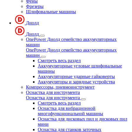
Фены
Фрезеры
Шлифовальные машины
Диолд
Диолд
OnePower Диолд семейство аккумуляторных
машин
OnePower Диолд семейство аккумуляторных
машин
Смотреть весь раздел
Аккумуляторные угловые шлифовальные
машины
Аккумуляторные ударные гайковерты
Аккумуляторы и зарядные устройства
Компрессоры, пневмоинструмент
Оснастка для инструмента
Оснастка для инструмента
Смотреть весь раздел
Оснастка для вибрационной
многофункциональной машины
Оснастка для дисковых пил и дисковых пил
мини
Оснастка для станков заточных