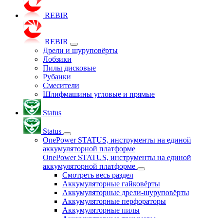
REBIR
REBIR
Дрели и шуруповёрты
Лобзики
Пилы дисковые
Рубанки
Смесители
Шлифмашины угловые и прямые
Status
Status
OnePower STATUS, инструменты на единой
аккумуляторной платформе
OnePower STATUS, инструменты на единой
аккумуляторной платформе
Смотреть весь раздел
Аккумуляторные гайковёрты
Аккумуляторные дрели-шуруповёрты
Аккумуляторные перфораторы
Аккумуляторные пилы