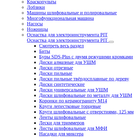
Краскопульты
Лобзики
Машины шлифовальные и полировальные
Многофункциональная машина
Насосы
Ножницы
Оснастка для электроинструмента PIT
Оснастка для электроинструмента PIT
Смотреть весь раздел
Биты
Буры SDS-Plus c двумя режущими кромками
Диски алмазные для УШМ
Диски отрезные
Диски пильные
Диски пильные твёрдосплавные по дереву
Диски синтетические
Диски универсальные для УШМ
Диски шлифовальные по металлу для УШМ
Коронки по керамограниту M14
Круги лепестковые торцевые
Круги шлифовальные с отверстиями, 125 мм
Ленты шлифовальные
Лески для триммеров
Листы шлифовальные для МФИ
Насадки для миксера