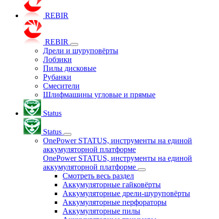
REBIR
REBIR
Дрели и шуруповёрты
Лобзики
Пилы дисковые
Рубанки
Смесители
Шлифмашины угловые и прямые
Status
Status
OnePower STATUS, инструменты на единой
аккумуляторной платформе
OnePower STATUS, инструменты на единой
аккумуляторной платформе
Смотреть весь раздел
Аккумуляторные гайковёрты
Аккумуляторные дрели-шуруповёрты
Аккумуляторные перфораторы
Аккумуляторные пилы