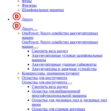
Фены
Фрезеры
Шлифовальные машины
Диолд
Диолд
OnePower Диолд семейство аккумуляторных
машин
OnePower Диолд семейство аккумуляторных
машин
Смотреть весь раздел
Аккумуляторные угловые шлифовальные
машины
Аккумуляторные ударные гайковерты
Аккумуляторы и зарядные устройства
Компрессоры, пневмоинструмент
Оснастка для инструмента
Оснастка для инструмента
Смотреть весь раздел
Оснастка для вибрационной
многофункциональной машины
Оснастка для дисковых пил и дисковых пил
мини
Оснастка для станков заточных