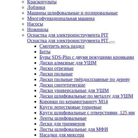
Краскопульты
Лобзики
Машины шлифовальные и полировальные
Многофункциональная машина
Насосы
Ножницы
Оснастка для электроинструмента PIT
Оснастка для электроинструмента PIT
Смотреть весь раздел
Биты
Буры SDS-Plus c двумя режущими кромками
Диски алмазные для УШМ
Диски отрезные
Диски пильные
Диски пильные твёрдосплавные по дереву
Диски синтетические
Диски универсальные для УШМ
Диски шлифовальные по металлу для УШМ
Коронки по керамограниту M14
Круги лепестковые торцевые
Круги шлифовальные с отверстиями, 125 мм
Ленты шлифовальные
Лески для триммеров
Листы шлифовальные для МФИ
Насадки для миксера