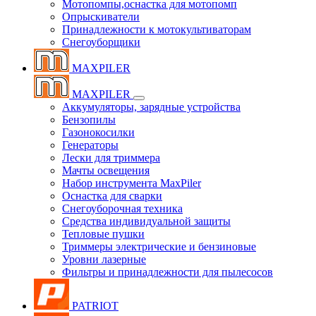
Мотопомпы,оснастка для мотопомп
Опрыскиватели
Принадлежности к мотокультиваторам
Снегоуборщики
MAXPILER
MAXPILER
Аккумуляторы, зарядные устройства
Бензопилы
Газонокосилки
Генераторы
Лески для триммера
Мачты освещения
Набор инструмента MaxPiler
Оснастка для сварки
Снегоуборочная техника
Средства индивидуальной защиты
Тепловые пушки
Триммеры электрические и бензиновые
Уровни лазерные
Фильтры и принадлежности для пылесосов
PATRIOT