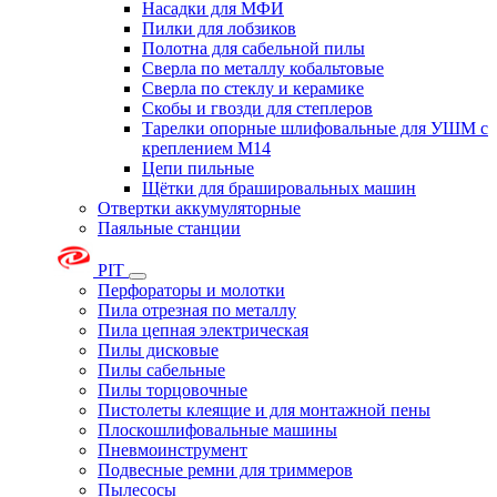
Насадки для МФИ
Пилки для лобзиков
Полотна для сабельной пилы
Сверла по металлу кобальтовые
Сверла по стеклу и керамике
Скобы и гвозди для степлеров
Тарелки опорные шлифовальные для УШМ с
креплением М14
Цепи пильные
Щётки для брашировальных машин
Отвертки аккумуляторные
Паяльные станции
PIT
Перфораторы и молотки
Пила отрезная по металлу
Пила цепная электрическая
Пилы дисковые
Пилы сабельные
Пилы торцовочные
Пистолеты клеящие и для монтажной пены
Плоскошлифовальные машины
Пневмоинструмент
Подвесные ремни для триммеров
Пылесосы