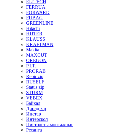
ELITECH
FERRUA
FORWARD
FUBAG
GREENLINE
Hitachi
HUTER
KLAUSS
KRAFTMAN
Makita
MAXCUT
OREGON
P.I.T.
PRORAB
Rebir zip
RUSELF
Status zip
STURM
VEBEX
Байкал
Диолд zip
Инстар
Интерскол
Пистолеты монтажные
Ресанта