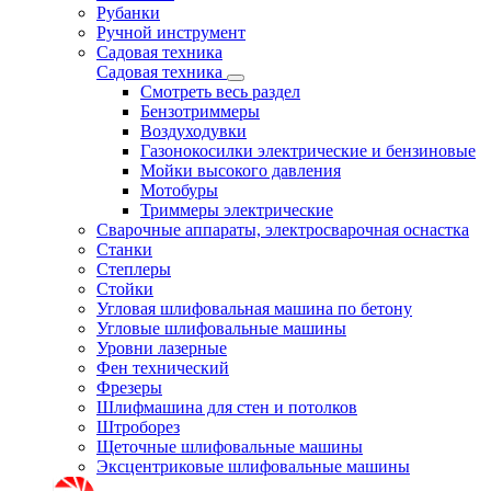
Рубанки
Ручной инструмент
Садовая техника
Садовая техника
Смотреть весь раздел
Бензотриммеры
Воздуходувки
Газонокосилки электрические и бензиновые
Мойки высокого давления
Мотобуры
Триммеры электрические
Сварочные аппараты, электросварочная оснастка
Станки
Степлеры
Стойки
Угловая шлифовальная машина по бетону
Угловые шлифовальные машины
Уровни лазерные
Фен технический
Фрезеры
Шлифмашина для стен и потолков
Штроборез
Щеточные шлифовальные машины
Эксцентриковые шлифовальные машины