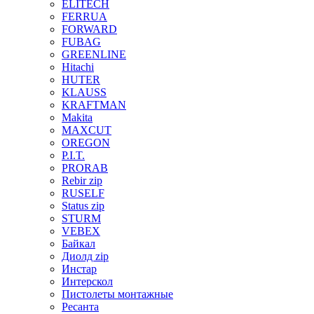
ELITECH
FERRUA
FORWARD
FUBAG
GREENLINE
Hitachi
HUTER
KLAUSS
KRAFTMAN
Makita
MAXCUT
OREGON
P.I.T.
PRORAB
Rebir zip
RUSELF
Status zip
STURM
VEBEX
Байкал
Диолд zip
Инстар
Интерскол
Пистолеты монтажные
Ресанта