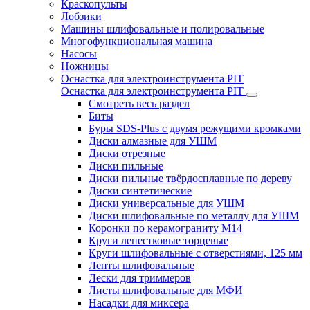
Краскопульты
Лобзики
Машины шлифовальные и полировальные
Многофункциональная машина
Насосы
Ножницы
Оснастка для электроинструмента PIT
Оснастка для электроинструмента PIT
Смотреть весь раздел
Биты
Буры SDS-Plus c двумя режущими кромками
Диски алмазные для УШМ
Диски отрезные
Диски пильные
Диски пильные твёрдосплавные по дереву
Диски синтетические
Диски универсальные для УШМ
Диски шлифовальные по металлу для УШМ
Коронки по керамограниту M14
Круги лепестковые торцевые
Круги шлифовальные с отверстиями, 125 мм
Ленты шлифовальные
Лески для триммеров
Листы шлифовальные для МФИ
Насадки для миксера