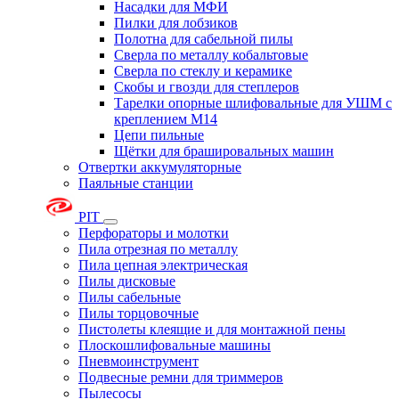
Насадки для МФИ
Пилки для лобзиков
Полотна для сабельной пилы
Сверла по металлу кобальтовые
Сверла по стеклу и керамике
Скобы и гвозди для степлеров
Тарелки опорные шлифовальные для УШМ с
креплением М14
Цепи пильные
Щётки для брашировальных машин
Отвертки аккумуляторные
Паяльные станции
PIT
Перфораторы и молотки
Пила отрезная по металлу
Пила цепная электрическая
Пилы дисковые
Пилы сабельные
Пилы торцовочные
Пистолеты клеящие и для монтажной пены
Плоскошлифовальные машины
Пневмоинструмент
Подвесные ремни для триммеров
Пылесосы