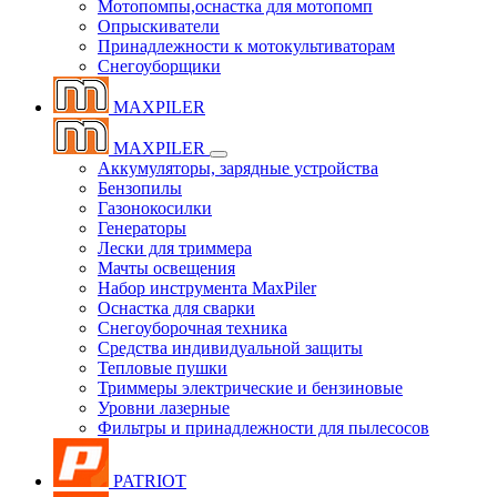
Мотопомпы,оснастка для мотопомп
Опрыскиватели
Принадлежности к мотокультиваторам
Снегоуборщики
MAXPILER
MAXPILER
Аккумуляторы, зарядные устройства
Бензопилы
Газонокосилки
Генераторы
Лески для триммера
Мачты освещения
Набор инструмента MaxPiler
Оснастка для сварки
Снегоуборочная техника
Средства индивидуальной защиты
Тепловые пушки
Триммеры электрические и бензиновые
Уровни лазерные
Фильтры и принадлежности для пылесосов
PATRIOT