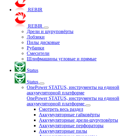
REBIR
REBIR
Дрели и шуруповёрты
Лобзики
Пилы дисковые
Рубанки
Смесители
Шлифмашины угловые и прямые
Status
Status
OnePower STATUS, инструменты на единой
аккумуляторной платформе
OnePower STATUS, инструменты на единой
аккумуляторной платформе
Смотреть весь раздел
Аккумуляторные гайковёрты
Аккумуляторные дрели-шуруповёрты
Аккумуляторные перфораторы
Аккумуляторные пилы