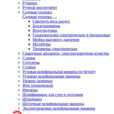
Рубанки
Ручной инструмент
Садовая техника
Садовая техника
Смотреть весь раздел
Бензотриммеры
Воздуходувки
Газонокосилки электрические и бензиновые
Мойки высокого давления
Мотобуры
Триммеры электрические
Сварочные аппараты, электросварочная оснастка
Станки
Степлеры
Стойки
Угловая шлифовальная машина по бетону
Угловые шлифовальные машины
Уровни лазерные
Фен технический
Фрезеры
Шлифмашина для стен и потолков
Штроборез
Щеточные шлифовальные машины
Эксцентриковые шлифовальные машины