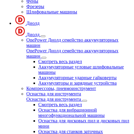
Фены
Фрезеры
Шлифовальные машины
Диолд
Диолд
OnePower Диолд семейство аккумуляторных
машин
OnePower Диолд семейство аккумуляторных
машин
Смотреть весь раздел
Аккумуляторные угловые шлифовальные
машины
Аккумуляторные ударные гайковерты
Аккумуляторы и зарядные устройства
Компрессоры, пневмоинструмент
Оснастка для инструмента
Оснастка для инструмента
Смотреть весь раздел
Оснастка для вибрационной
многофункциональной машины
Оснастка для дисковых пил и дисковых пил
мини
Оснастка для станков заточных