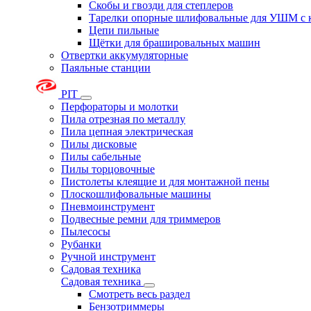
Скобы и гвозди для степлеров
Тарелки опорные шлифовальные для УШМ с 
Цепи пильные
Щётки для брашировальных машин
Отвертки аккумуляторные
Паяльные станции
PIT
Перфораторы и молотки
Пила отрезная по металлу
Пила цепная электрическая
Пилы дисковые
Пилы сабельные
Пилы торцовочные
Пистолеты клеящие и для монтажной пены
Плоскошлифовальные машины
Пневмоинструмент
Подвесные ремни для триммеров
Пылесосы
Рубанки
Ручной инструмент
Садовая техника
Садовая техника
Смотреть весь раздел
Бензотриммеры