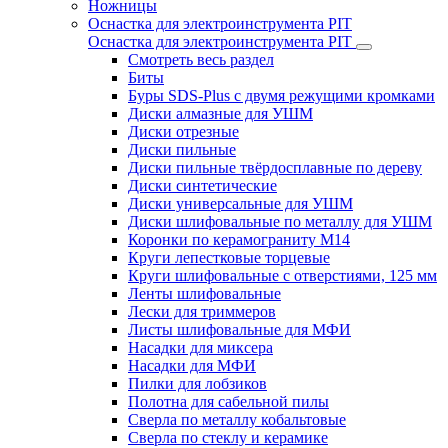
Ножницы
Оснастка для электроинструмента PIT
Оснастка для электроинструмента PIT
Смотреть весь раздел
Биты
Буры SDS-Plus c двумя режущими кромками
Диски алмазные для УШМ
Диски отрезные
Диски пильные
Диски пильные твёрдосплавные по дереву
Диски синтетические
Диски универсальные для УШМ
Диски шлифовальные по металлу для УШМ
Коронки по керамограниту M14
Круги лепестковые торцевые
Круги шлифовальные с отверстиями, 125 мм
Ленты шлифовальные
Лески для триммеров
Листы шлифовальные для МФИ
Насадки для миксера
Насадки для МФИ
Пилки для лобзиков
Полотна для сабельной пилы
Сверла по металлу кобальтовые
Сверла по стеклу и керамике