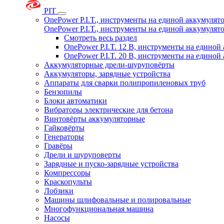
PIT
OnePower P.I.T., инструменты на единой аккумуля
OnePower P.I.T., инструменты на единой аккумуля
Смотреть весь раздел
OnePower P.I.T. 12 В, инструменты на едино
OnePower P.I.T. 20 В, инструменты на едино
Аккумуляторные дрели-шуруповёрты
Аккумуляторы, зарядные устройства
Аппараты для сварки полипропиленовых труб
Бензопилы
Блоки автоматики
Вибраторы электрические для бетона
Винтовёрты аккумуляторные
Гайковёрты
Генераторы
Гравёры
Дрели и шуруповерты
Зарядные и пуско-зарядные устройства
Компрессоры
Краскопульты
Лобзики
Машины шлифовальные и полировальные
Многофункциональная машина
Насосы