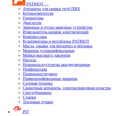
PATRIOT
Аппараты для сварки труб ПВХ
Бетоносмесители
Генераторы
Двигатели
Зарядные и пуско-зарядные устройства
Измельчитель кормов электрический
Компрессоры
Культиваторы и мотоблоки PATRIOT
Масла, смазки для бензопил и бензокос
Машины углошлифовальные
Мойки высокого давления
Насосы
Ножницы-кусторезы аккумуляторные
Перфораторы
Пневмоинструмент
Прямошлифовальные машины
Садовая техника
Сварочные аппараты, электросварочная оснастка
Снегоуборщики
Станки
Тепловые пушки
PIT