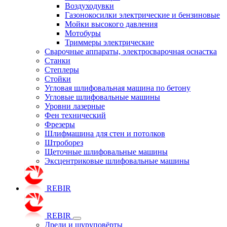
Воздуходувки
Газонокосилки электрические и бензиновые
Мойки высокого давления
Мотобуры
Триммеры электрические
Сварочные аппараты, электросварочная оснастка
Станки
Степлеры
Стойки
Угловая шлифовальная машина по бетону
Угловые шлифовальные машины
Уровни лазерные
Фен технический
Фрезеры
Шлифмашина для стен и потолков
Штроборез
Щеточные шлифовальные машины
Эксцентриковые шлифовальные машины
REBIR
REBIR
Дрели и шуруповёрты