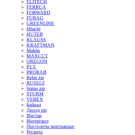
ELITECH
FERRUA
FORWARD
FUBAG
GREENLINE
Hitachi
HUTER
KLAUSS
KRAFTMAN
Makita
MAXCUT
OREGON
P.I.T.
PRORAB
Rebir zip
RUSELF
Status zip
STURM
VEBEX
Байкал
Диолд zip
Инстар
Интерскол
Пистолеты монтажные
Ресанта