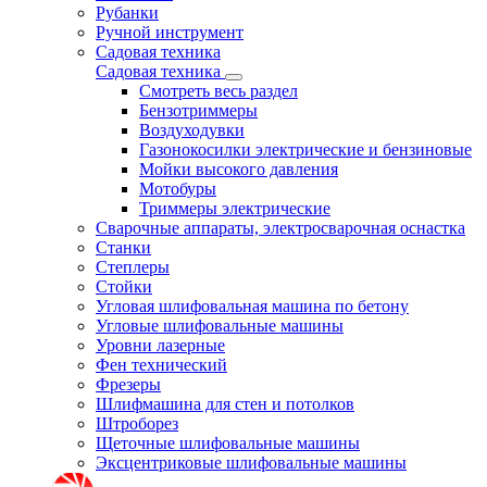
Рубанки
Ручной инструмент
Садовая техника
Садовая техника
Смотреть весь раздел
Бензотриммеры
Воздуходувки
Газонокосилки электрические и бензиновые
Мойки высокого давления
Мотобуры
Триммеры электрические
Сварочные аппараты, электросварочная оснастка
Станки
Степлеры
Стойки
Угловая шлифовальная машина по бетону
Угловые шлифовальные машины
Уровни лазерные
Фен технический
Фрезеры
Шлифмашина для стен и потолков
Штроборез
Щеточные шлифовальные машины
Эксцентриковые шлифовальные машины