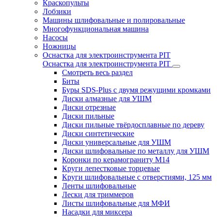
Краскопульты
Лобзики
Машины шлифовальные и полировальные
Многофункциональная машина
Насосы
Ножницы
Оснастка для электроинструмента PIT
Оснастка для электроинструмента PIT
Смотреть весь раздел
Биты
Буры SDS-Plus c двумя режущими кромками
Диски алмазные для УШМ
Диски отрезные
Диски пильные
Диски пильные твёрдосплавные по дереву
Диски синтетические
Диски универсальные для УШМ
Диски шлифовальные по металлу для УШМ
Коронки по керамограниту M14
Круги лепестковые торцевые
Круги шлифовальные с отверстиями, 125 мм
Ленты шлифовальные
Лески для триммеров
Листы шлифовальные для МФИ
Насадки для миксера