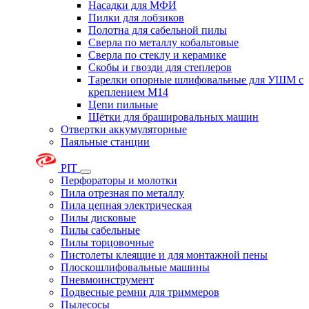
Насадки для МФИ
Пилки для лобзиков
Полотна для сабельной пилы
Сверла по металлу кобальтовые
Сверла по стеклу и керамике
Скобы и гвозди для степлеров
Тарелки опорные шлифовальные для УШМ с
креплением М14
Цепи пильные
Щётки для брашировальных машин
Отвертки аккумуляторные
Паяльные станции
PIT
Перфораторы и молотки
Пила отрезная по металлу
Пила цепная электрическая
Пилы дисковые
Пилы сабельные
Пилы торцовочные
Пистолеты клеящие и для монтажной пены
Плоскошлифовальные машины
Пневмоинструмент
Подвесные ремни для триммеров
Пылесосы