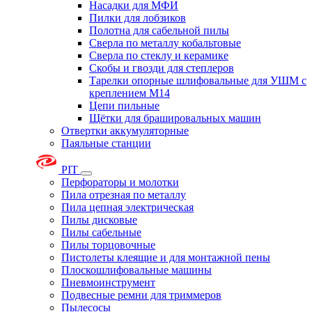
Насадки для МФИ
Пилки для лобзиков
Полотна для сабельной пилы
Сверла по металлу кобальтовые
Сверла по стеклу и керамике
Скобы и гвозди для степлеров
Тарелки опорные шлифовальные для УШМ с
креплением М14
Цепи пильные
Щётки для брашировальных машин
Отвертки аккумуляторные
Паяльные станции
PIT
Перфораторы и молотки
Пила отрезная по металлу
Пила цепная электрическая
Пилы дисковые
Пилы сабельные
Пилы торцовочные
Пистолеты клеящие и для монтажной пены
Плоскошлифовальные машины
Пневмоинструмент
Подвесные ремни для триммеров
Пылесосы