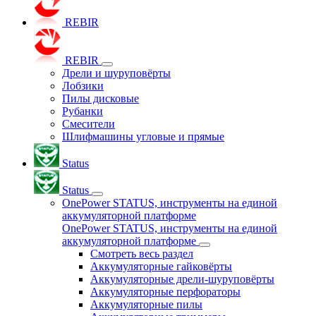
REBIR
REBIR
Дрели и шуруповёрты
Лобзики
Пилы дисковые
Рубанки
Смесители
Шлифмашины угловые и прямые
Status
Status
OnePower STATUS, инструменты на единой
аккумуляторной платформе
OnePower STATUS, инструменты на единой
аккумуляторной платформе
Смотреть весь раздел
Аккумуляторные гайковёрты
Аккумуляторные дрели-шуруповёрты
Аккумуляторные перфораторы
Аккумуляторные пилы