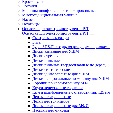
Краскопульты
Лобзики
Машины шлифовальные и полировальные
Многофункциональная машина
Насосы
Ножницы
Оснастка для электроинструмента PIT
Оснастка для электроинструмента PIT
Смотреть весь раздел
Биты
Буры SDS-Plus c двумя режущими кромками
Диски алмазные для УШМ
Диски отрезные
Диски пильные
Диски пильные твёрдосплавные по дереву
Диски синтетические
Диски универсальные для УШМ
Диски шлифовальные по металлу для УШМ
Коронки по керамограниту M14
Круги лепестковые торцевые
Круги шлифовальные с отверстиями, 125 мм
Ленты шлифовальные
Лески для триммеров
Листы шлифовальные для МФИ
Насадки для миксера