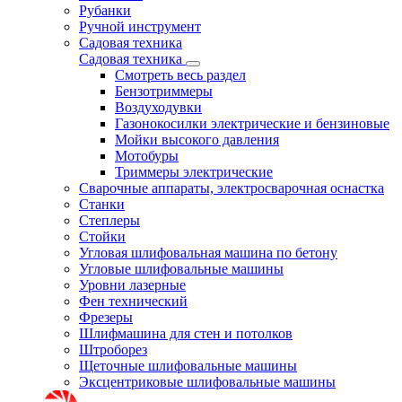
Рубанки
Ручной инструмент
Садовая техника
Садовая техника
Смотреть весь раздел
Бензотриммеры
Воздуходувки
Газонокосилки электрические и бензиновые
Мойки высокого давления
Мотобуры
Триммеры электрические
Сварочные аппараты, электросварочная оснастка
Станки
Степлеры
Стойки
Угловая шлифовальная машина по бетону
Угловые шлифовальные машины
Уровни лазерные
Фен технический
Фрезеры
Шлифмашина для стен и потолков
Штроборез
Щеточные шлифовальные машины
Эксцентриковые шлифовальные машины