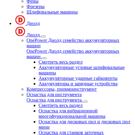
Фены
Фрезеры
Шлифовальные машины
Диолд
Диолд
OnePower Диолд семейство аккумуляторных
машин
OnePower Диолд семейство аккумуляторных
машин
Смотреть весь раздел
Аккумуляторные угловые шлифовальные
машины
Аккумуляторные ударные гайковерты
Аккумуляторы и зарядные устройства
Компрессоры, пневмоинструмент
Оснастка для инструмента
Оснастка для инструмента
Смотреть весь раздел
Оснастка для вибрационной
многофункциональной машины
Оснастка для дисковых пил и дисковых пил
мини
Оснастка для станков заточных