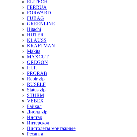
ELITECH
FERRUA
FORWARD
FUBAG
GREENLINE
Hitachi
HUTER
KLAUSS
KRAFTMAN
Makita
MAXCUT
OREGON
P.I.T.
PRORAB
Rebir zip
RUSELF
Status zip
STURM
VEBEX
Байкал
Диолд zip
Инстар
Интерскол
Пистолеты монтажные
Ресанта