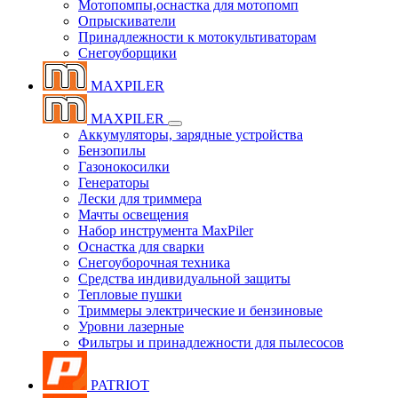
Мотопомпы,оснастка для мотопомп
Опрыскиватели
Принадлежности к мотокультиваторам
Снегоуборщики
MAXPILER
MAXPILER
Аккумуляторы, зарядные устройства
Бензопилы
Газонокосилки
Генераторы
Лески для триммера
Мачты освещения
Набор инструмента MaxPiler
Оснастка для сварки
Снегоуборочная техника
Средства индивидуальной защиты
Тепловые пушки
Триммеры электрические и бензиновые
Уровни лазерные
Фильтры и принадлежности для пылесосов
PATRIOT