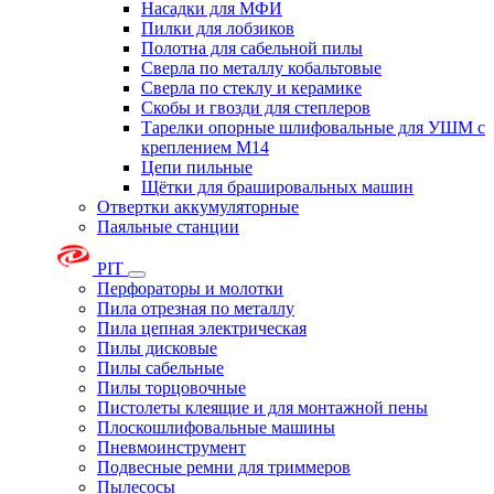
Насадки для МФИ
Пилки для лобзиков
Полотна для сабельной пилы
Сверла по металлу кобальтовые
Сверла по стеклу и керамике
Скобы и гвозди для степлеров
Тарелки опорные шлифовальные для УШМ с
креплением М14
Цепи пильные
Щётки для брашировальных машин
Отвертки аккумуляторные
Паяльные станции
PIT
Перфораторы и молотки
Пила отрезная по металлу
Пила цепная электрическая
Пилы дисковые
Пилы сабельные
Пилы торцовочные
Пистолеты клеящие и для монтажной пены
Плоскошлифовальные машины
Пневмоинструмент
Подвесные ремни для триммеров
Пылесосы