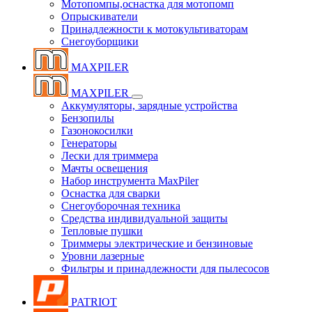
Мотопомпы,оснастка для мотопомп
Опрыскиватели
Принадлежности к мотокультиваторам
Снегоуборщики
MAXPILER
MAXPILER
Аккумуляторы, зарядные устройства
Бензопилы
Газонокосилки
Генераторы
Лески для триммера
Мачты освещения
Набор инструмента MaxPiler
Оснастка для сварки
Снегоуборочная техника
Средства индивидуальной защиты
Тепловые пушки
Триммеры электрические и бензиновые
Уровни лазерные
Фильтры и принадлежности для пылесосов
PATRIOT