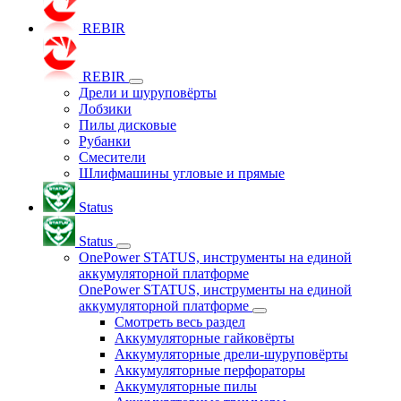
REBIR
REBIR
Дрели и шуруповёрты
Лобзики
Пилы дисковые
Рубанки
Смесители
Шлифмашины угловые и прямые
Status
Status
OnePower STATUS, инструменты на единой
аккумуляторной платформе
OnePower STATUS, инструменты на единой
аккумуляторной платформе
Смотреть весь раздел
Аккумуляторные гайковёрты
Аккумуляторные дрели-шуруповёрты
Аккумуляторные перфораторы
Аккумуляторные пилы