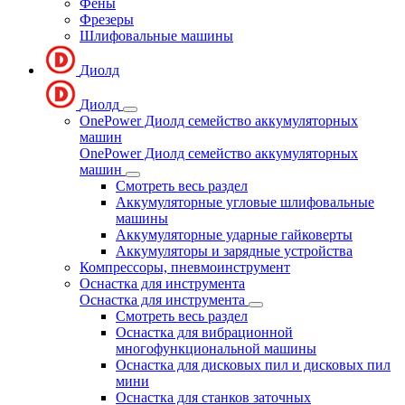
Фены
Фрезеры
Шлифовальные машины
Диолд
Диолд
OnePower Диолд семейство аккумуляторных
машин
OnePower Диолд семейство аккумуляторных
машин
Смотреть весь раздел
Аккумуляторные угловые шлифовальные
машины
Аккумуляторные ударные гайковерты
Аккумуляторы и зарядные устройства
Компрессоры, пневмоинструмент
Оснастка для инструмента
Оснастка для инструмента
Смотреть весь раздел
Оснастка для вибрационной
многофункциональной машины
Оснастка для дисковых пил и дисковых пил
мини
Оснастка для станков заточных