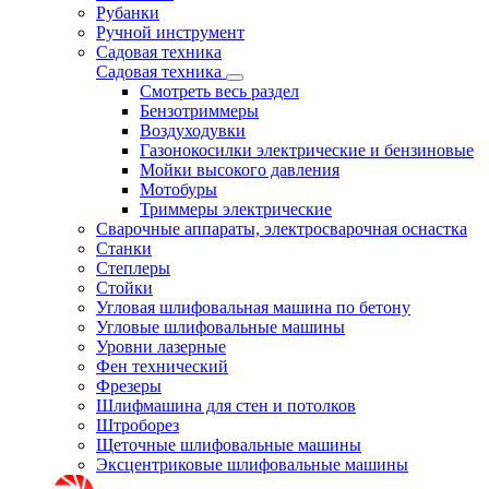
Рубанки
Ручной инструмент
Садовая техника
Садовая техника
Смотреть весь раздел
Бензотриммеры
Воздуходувки
Газонокосилки электрические и бензиновые
Мойки высокого давления
Мотобуры
Триммеры электрические
Сварочные аппараты, электросварочная оснастка
Станки
Степлеры
Стойки
Угловая шлифовальная машина по бетону
Угловые шлифовальные машины
Уровни лазерные
Фен технический
Фрезеры
Шлифмашина для стен и потолков
Штроборез
Щеточные шлифовальные машины
Эксцентриковые шлифовальные машины