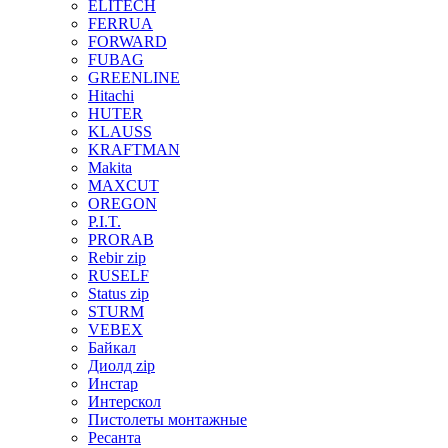
ELITECH
FERRUA
FORWARD
FUBAG
GREENLINE
Hitachi
HUTER
KLAUSS
KRAFTMAN
Makita
MAXCUT
OREGON
P.I.T.
PRORAB
Rebir zip
RUSELF
Status zip
STURM
VEBEX
Байкал
Диолд zip
Инстар
Интерскол
Пистолеты монтажные
Ресанта