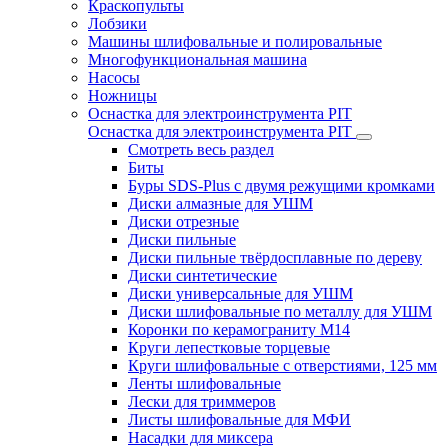
Краскопульты
Лобзики
Машины шлифовальные и полировальные
Многофункциональная машина
Насосы
Ножницы
Оснастка для электроинструмента PIT
Оснастка для электроинструмента PIT
Смотреть весь раздел
Биты
Буры SDS-Plus c двумя режущими кромками
Диски алмазные для УШМ
Диски отрезные
Диски пильные
Диски пильные твёрдосплавные по дереву
Диски синтетические
Диски универсальные для УШМ
Диски шлифовальные по металлу для УШМ
Коронки по керамограниту M14
Круги лепестковые торцевые
Круги шлифовальные с отверстиями, 125 мм
Ленты шлифовальные
Лески для триммеров
Листы шлифовальные для МФИ
Насадки для миксера