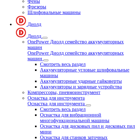
Фены
Фрезеры
Шлифовальные машины
Диолд
Диолд
OnePower Диолд семейство аккумуляторных
машин
OnePower Диолд семейство аккумуляторных
машин
Смотреть весь раздел
Аккумуляторные угловые шлифовальные
машины
Аккумуляторные ударные гайковерты
Аккумуляторы и зарядные устройства
Компрессоры, пневмоинструмент
Оснастка для инструмента
Оснастка для инструмента
Смотреть весь раздел
Оснастка для вибрационной
многофункциональной машины
Оснастка для дисковых пил и дисковых пил
мини
Оснастка для станков заточных