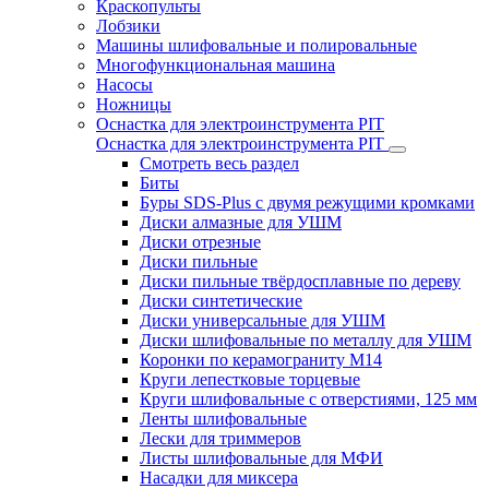
Краскопульты
Лобзики
Машины шлифовальные и полировальные
Многофункциональная машина
Насосы
Ножницы
Оснастка для электроинструмента PIT
Оснастка для электроинструмента PIT
Смотреть весь раздел
Биты
Буры SDS-Plus c двумя режущими кромками
Диски алмазные для УШМ
Диски отрезные
Диски пильные
Диски пильные твёрдосплавные по дереву
Диски синтетические
Диски универсальные для УШМ
Диски шлифовальные по металлу для УШМ
Коронки по керамограниту M14
Круги лепестковые торцевые
Круги шлифовальные с отверстиями, 125 мм
Ленты шлифовальные
Лески для триммеров
Листы шлифовальные для МФИ
Насадки для миксера