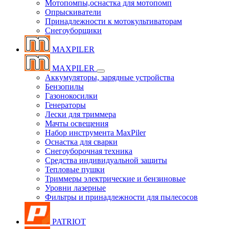
Мотопомпы,оснастка для мотопомп
Опрыскиватели
Принадлежности к мотокультиваторам
Снегоуборщики
MAXPILER
MAXPILER
Аккумуляторы, зарядные устройства
Бензопилы
Газонокосилки
Генераторы
Лески для триммера
Мачты освещения
Набор инструмента MaxPiler
Оснастка для сварки
Снегоуборочная техника
Средства индивидуальной защиты
Тепловые пушки
Триммеры электрические и бензиновые
Уровни лазерные
Фильтры и принадлежности для пылесосов
PATRIOT