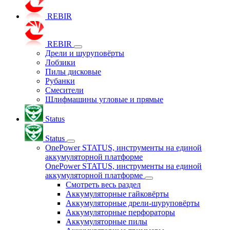
REBIR
REBIR
Дрели и шуруповёрты
Лобзики
Пилы дисковые
Рубанки
Смесители
Шлифмашины угловые и прямые
Status
Status
OnePower STATUS, инструменты на единой
аккумуляторной платформе
OnePower STATUS, инструменты на единой
аккумуляторной платформе
Смотреть весь раздел
Аккумуляторные гайковёрты
Аккумуляторные дрели-шуруповёрты
Аккумуляторные перфораторы
Аккумуляторные пилы