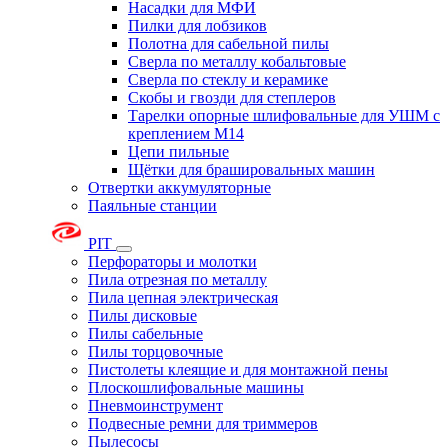
Насадки для МФИ
Пилки для лобзиков
Полотна для сабельной пилы
Сверла по металлу кобальтовые
Сверла по стеклу и керамике
Скобы и гвозди для степлеров
Тарелки опорные шлифовальные для УШМ с
креплением М14
Цепи пильные
Щётки для брашировальных машин
Отвертки аккумуляторные
Паяльные станции
PIT
Перфораторы и молотки
Пила отрезная по металлу
Пила цепная электрическая
Пилы дисковые
Пилы сабельные
Пилы торцовочные
Пистолеты клеящие и для монтажной пены
Плоскошлифовальные машины
Пневмоинструмент
Подвесные ремни для триммеров
Пылесосы