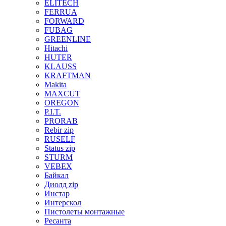
ELITECH
FERRUA
FORWARD
FUBAG
GREENLINE
Hitachi
HUTER
KLAUSS
KRAFTMAN
Makita
MAXCUT
OREGON
P.I.T.
PRORAB
Rebir zip
RUSELF
Status zip
STURM
VEBEX
Байкал
Диолд zip
Инстар
Интерскол
Пистолеты монтажные
Ресанта