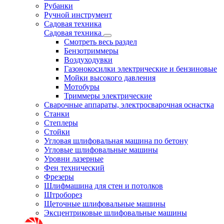
Рубанки
Ручной инструмент
Садовая техника
Садовая техника
Смотреть весь раздел
Бензотриммеры
Воздуходувки
Газонокосилки электрические и бензиновые
Мойки высокого давления
Мотобуры
Триммеры электрические
Сварочные аппараты, электросварочная оснастка
Станки
Степлеры
Стойки
Угловая шлифовальная машина по бетону
Угловые шлифовальные машины
Уровни лазерные
Фен технический
Фрезеры
Шлифмашина для стен и потолков
Штроборез
Щеточные шлифовальные машины
Эксцентриковые шлифовальные машины