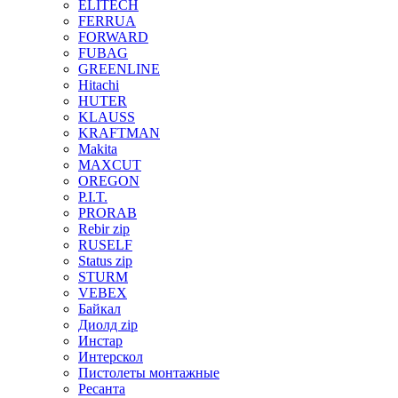
ELITECH
FERRUA
FORWARD
FUBAG
GREENLINE
Hitachi
HUTER
KLAUSS
KRAFTMAN
Makita
MAXCUT
OREGON
P.I.T.
PRORAB
Rebir zip
RUSELF
Status zip
STURM
VEBEX
Байкал
Диолд zip
Инстар
Интерскол
Пистолеты монтажные
Ресанта