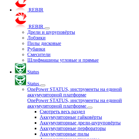
REBIR
REBIR
Дрели и шуруповёрты
Лобзики
Пилы дисковые
Рубанки
Смесители
Шлифмашины угловые и прямые
Status
Status
OnePower STATUS, инструменты на единой
аккумуляторной платформе
OnePower STATUS, инструменты на единой
аккумуляторной платформе
Смотреть весь раздел
Аккумуляторные гайковёрты
Аккумуляторные дрели-шуруповёрты
Аккумуляторные перфораторы
Аккумуляторные пилы