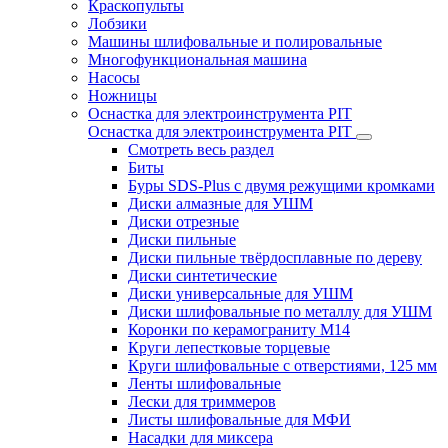
Краскопульты
Лобзики
Машины шлифовальные и полировальные
Многофункциональная машина
Насосы
Ножницы
Оснастка для электроинструмента PIT
Оснастка для электроинструмента PIT
Смотреть весь раздел
Биты
Буры SDS-Plus c двумя режущими кромками
Диски алмазные для УШМ
Диски отрезные
Диски пильные
Диски пильные твёрдосплавные по дереву
Диски синтетические
Диски универсальные для УШМ
Диски шлифовальные по металлу для УШМ
Коронки по керамограниту M14
Круги лепестковые торцевые
Круги шлифовальные с отверстиями, 125 мм
Ленты шлифовальные
Лески для триммеров
Листы шлифовальные для МФИ
Насадки для миксера