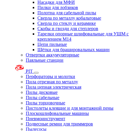
Насадки для МФИ
Пилки для лобзиков
Полотна для сабельной пилы
Сверла по металлу кобальтовые
Сверла по стеклу и керамике
Скобы и гвозди для степлеров
Тарелки опорные шлифовальные для УШМ с
креплением М14
Цепи пильные
Щётки для брашировальных машин
Отвертки аккумуляторные
Паяльные станции
PIT
Перфораторы и молотки
Пила отрезная по металлу
Пила цепная электрическая
Пилы дисковые
Пилы сабельные
Пилы торцовочные
Пистолеты клеящие и для монтажной пены
Плоскошлифовальные машины
Пневмоинструмент
Подвесные ремни для триммеров
Пылесосы