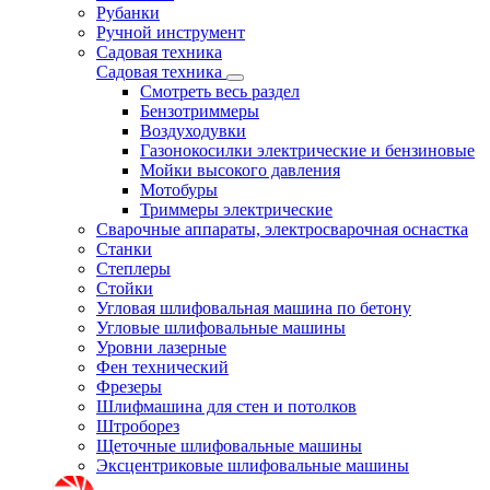
Рубанки
Ручной инструмент
Садовая техника
Садовая техника
Смотреть весь раздел
Бензотриммеры
Воздуходувки
Газонокосилки электрические и бензиновые
Мойки высокого давления
Мотобуры
Триммеры электрические
Сварочные аппараты, электросварочная оснастка
Станки
Степлеры
Стойки
Угловая шлифовальная машина по бетону
Угловые шлифовальные машины
Уровни лазерные
Фен технический
Фрезеры
Шлифмашина для стен и потолков
Штроборез
Щеточные шлифовальные машины
Эксцентриковые шлифовальные машины