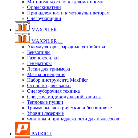
Мотопомпы,оснастка для мотопомп
Опрыскиватели
Принадлежности к мотокультиваторам
Снегоуборщики
MAXPILER
MAXPILER
Аккумуляторы, зарядные устройства
Бензопилы
Газонокосилки
Генераторы
Лески для триммера
Мачты освещения
Набор инструмента MaxPiler
Оснастка для сварки
Снегоуборочная техника
Средства индивидуальной защиты
Тепловые пушки
Триммеры электрические и бензиновые
Уровни лазерные
Фильтры и принадлежности для пылесосов
PATRIOT