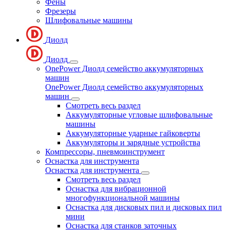
Фены
Фрезеры
Шлифовальные машины
Диолд
Диолд
OnePower Диолд семейство аккумуляторных
машин
OnePower Диолд семейство аккумуляторных
машин
Смотреть весь раздел
Аккумуляторные угловые шлифовальные
машины
Аккумуляторные ударные гайковерты
Аккумуляторы и зарядные устройства
Компрессоры, пневмоинструмент
Оснастка для инструмента
Оснастка для инструмента
Смотреть весь раздел
Оснастка для вибрационной
многофункциональной машины
Оснастка для дисковых пил и дисковых пил
мини
Оснастка для станков заточных