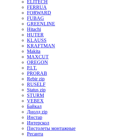
ELITECH
FERRUA
FORWARD
FUBAG
GREENLINE
Hitachi
HUTER
KLAUSS
KRAFTMAN
Makita
MAXCUT
OREGON
P.I.T.
PRORAB
Rebir zip
RUSELF
Status zip
STURM
VEBEX
Байкал
Диолд zip
Инстар
Интерскол
Пистолеты монтажные
Ресанта