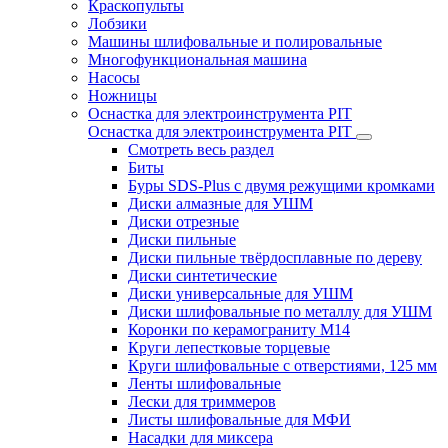
Краскопульты
Лобзики
Машины шлифовальные и полировальные
Многофункциональная машина
Насосы
Ножницы
Оснастка для электроинструмента PIT
Оснастка для электроинструмента PIT
Смотреть весь раздел
Биты
Буры SDS-Plus c двумя режущими кромками
Диски алмазные для УШМ
Диски отрезные
Диски пильные
Диски пильные твёрдосплавные по дереву
Диски синтетические
Диски универсальные для УШМ
Диски шлифовальные по металлу для УШМ
Коронки по керамограниту M14
Круги лепестковые торцевые
Круги шлифовальные с отверстиями, 125 мм
Ленты шлифовальные
Лески для триммеров
Листы шлифовальные для МФИ
Насадки для миксера