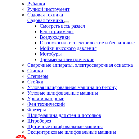
Рубанки
Ручной инструмент
Садовая техника
Садовая техника
Смотреть весь раздел
Бензотриммеры
Воздуходувки
Газонокосилки электрические и бензиновые
Мойки высокого давления
Мотобуры
Триммеры электрические
Сварочные аппараты, электросварочная оснастка
Станки
Степлеры
Стойки
Угловая шлифовальная машина по бетону
Угловые шлифовальные машины
Уровни лазерные
Фен технический
Фрезеры
Шлифмашина для стен и потолков
Штроборез
Щеточные шлифовальные машины
Эксцентриковые шлифовальные машины