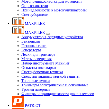
Мотопомпы,оснастка для мотопомп
Опрыскиватели
Принадлежности к мотокультиваторам
Снегоуборщики
MAXPILER
MAXPILER
Аккумуляторы, зарядные устройства
Бензопилы
Газонокосилки
Генераторы
Лески для триммера
Мачты освещения
Набор инструмента MaxPiler
Оснастка для сварки
Снегоуборочная техника
Средства индивидуальной защиты
Тепловые пушки
Триммеры электрические и бензиновые
Уровни лазерные
Фильтры и принадлежности для пылесосов
PATRIOT