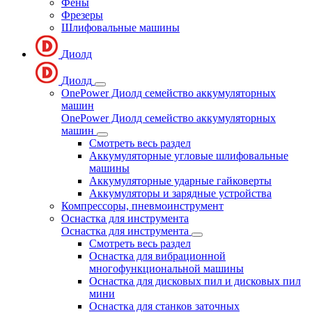
Фены
Фрезеры
Шлифовальные машины
Диолд
Диолд
OnePower Диолд семейство аккумуляторных
машин
OnePower Диолд семейство аккумуляторных
машин
Смотреть весь раздел
Аккумуляторные угловые шлифовальные
машины
Аккумуляторные ударные гайковерты
Аккумуляторы и зарядные устройства
Компрессоры, пневмоинструмент
Оснастка для инструмента
Оснастка для инструмента
Смотреть весь раздел
Оснастка для вибрационной
многофункциональной машины
Оснастка для дисковых пил и дисковых пил
мини
Оснастка для станков заточных