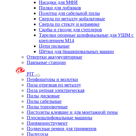
Насадки для МФИ
Пилки для лобзиков
Полотна для сабельной пилы
Сверла по металлу кобальтовые
Сверла по стеклу и керамике
Скобы и гвозди для степлеров
Тарелки опорные шлифовальные для УШМ с
креплением М14
Цепи пильные
Щётки для брашировальных машин
Отвертки аккумуляторные
Паяльные станции
PIT
Перфораторы и молотки
Пила отрезная по металлу
Пила цепная электрическая
Пилы дисковые
Пилы сабельные
Пилы торцовочные
Пистолеты клеящие и для монтажной пены
Плоскошлифовальные машины
Пневмоинструмент
Подвесные ремни для триммеров
Пылесосы