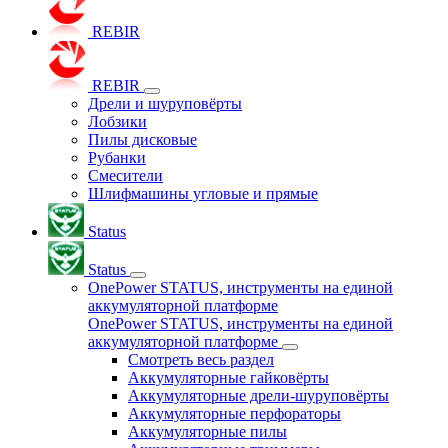
REBIR
REBIR
Дрели и шуруповёрты
Лобзики
Пилы дисковые
Рубанки
Смесители
Шлифмашины угловые и прямые
Status
Status
OnePower STATUS, инструменты на единой
аккумуляторной платформе
OnePower STATUS, инструменты на единой
аккумуляторной платформе
Смотреть весь раздел
Аккумуляторные гайковёрты
Аккумуляторные дрели-шуруповёрты
Аккумуляторные перфораторы
Аккумуляторные пилы