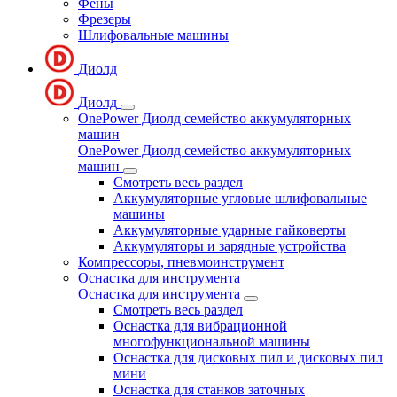
Фены
Фрезеры
Шлифовальные машины
Диолд
Диолд
OnePower Диолд семейство аккумуляторных
машин
OnePower Диолд семейство аккумуляторных
машин
Смотреть весь раздел
Аккумуляторные угловые шлифовальные
машины
Аккумуляторные ударные гайковерты
Аккумуляторы и зарядные устройства
Компрессоры, пневмоинструмент
Оснастка для инструмента
Оснастка для инструмента
Смотреть весь раздел
Оснастка для вибрационной
многофункциональной машины
Оснастка для дисковых пил и дисковых пил
мини
Оснастка для станков заточных