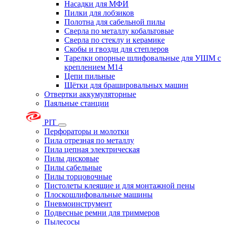
Насадки для МФИ
Пилки для лобзиков
Полотна для сабельной пилы
Сверла по металлу кобальтовые
Сверла по стеклу и керамике
Скобы и гвозди для степлеров
Тарелки опорные шлифовальные для УШМ с
креплением М14
Цепи пильные
Щётки для брашировальных машин
Отвертки аккумуляторные
Паяльные станции
PIT
Перфораторы и молотки
Пила отрезная по металлу
Пила цепная электрическая
Пилы дисковые
Пилы сабельные
Пилы торцовочные
Пистолеты клеящие и для монтажной пены
Плоскошлифовальные машины
Пневмоинструмент
Подвесные ремни для триммеров
Пылесосы