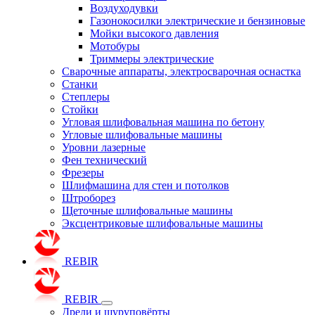
Воздуходувки
Газонокосилки электрические и бензиновые
Мойки высокого давления
Мотобуры
Триммеры электрические
Сварочные аппараты, электросварочная оснастка
Станки
Степлеры
Стойки
Угловая шлифовальная машина по бетону
Угловые шлифовальные машины
Уровни лазерные
Фен технический
Фрезеры
Шлифмашина для стен и потолков
Штроборез
Щеточные шлифовальные машины
Эксцентриковые шлифовальные машины
REBIR
REBIR
Дрели и шуруповёрты