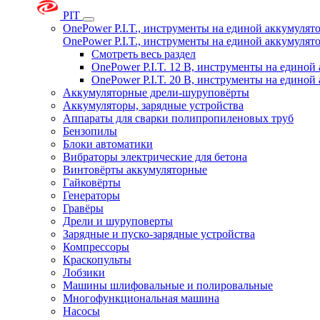
PIT
OnePower P.I.T., инструменты на единой аккумуля
OnePower P.I.T., инструменты на единой аккумуля
Смотреть весь раздел
OnePower P.I.T. 12 В, инструменты на едино
OnePower P.I.T. 20 В, инструменты на едино
Аккумуляторные дрели-шуруповёрты
Аккумуляторы, зарядные устройства
Аппараты для сварки полипропиленовых труб
Бензопилы
Блоки автоматики
Вибраторы электрические для бетона
Винтовёрты аккумуляторные
Гайковёрты
Генераторы
Гравёры
Дрели и шуруповерты
Зарядные и пуско-зарядные устройства
Компрессоры
Краскопульты
Лобзики
Машины шлифовальные и полировальные
Многофункциональная машина
Насосы