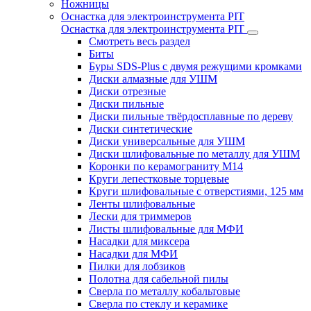
Ножницы
Оснастка для электроинструмента PIT
Оснастка для электроинструмента PIT
Смотреть весь раздел
Биты
Буры SDS-Plus c двумя режущими кромками
Диски алмазные для УШМ
Диски отрезные
Диски пильные
Диски пильные твёрдосплавные по дереву
Диски синтетические
Диски универсальные для УШМ
Диски шлифовальные по металлу для УШМ
Коронки по керамограниту M14
Круги лепестковые торцевые
Круги шлифовальные с отверстиями, 125 мм
Ленты шлифовальные
Лески для триммеров
Листы шлифовальные для МФИ
Насадки для миксера
Насадки для МФИ
Пилки для лобзиков
Полотна для сабельной пилы
Сверла по металлу кобальтовые
Сверла по стеклу и керамике