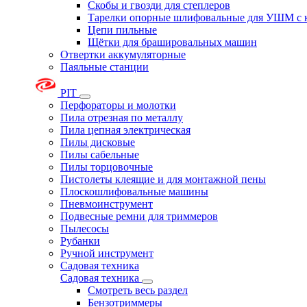
Скобы и гвозди для степлеров
Тарелки опорные шлифовальные для УШМ с 
Цепи пильные
Щётки для брашировальных машин
Отвертки аккумуляторные
Паяльные станции
PIT
Перфораторы и молотки
Пила отрезная по металлу
Пила цепная электрическая
Пилы дисковые
Пилы сабельные
Пилы торцовочные
Пистолеты клеящие и для монтажной пены
Плоскошлифовальные машины
Пневмоинструмент
Подвесные ремни для триммеров
Пылесосы
Рубанки
Ручной инструмент
Садовая техника
Садовая техника
Смотреть весь раздел
Бензотриммеры