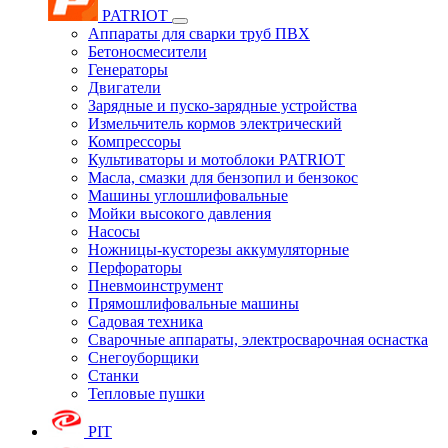
PATRIOT
Аппараты для сварки труб ПВХ
Бетоносмесители
Генераторы
Двигатели
Зарядные и пуско-зарядные устройства
Измельчитель кормов электрический
Компрессоры
Культиваторы и мотоблоки PATRIOT
Масла, смазки для бензопил и бензокос
Машины углошлифовальные
Мойки высокого давления
Насосы
Ножницы-кусторезы аккумуляторные
Перфораторы
Пневмоинструмент
Прямошлифовальные машины
Садовая техника
Сварочные аппараты, электросварочная оснастка
Снегоуборщики
Станки
Тепловые пушки
PIT