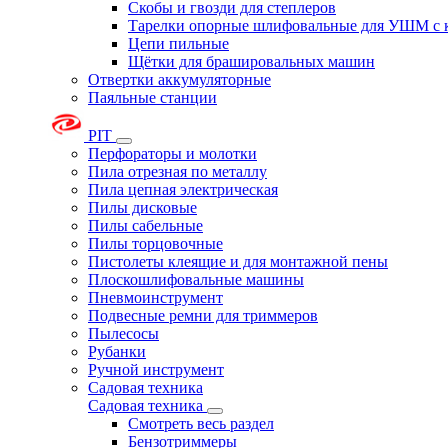
Скобы и гвозди для степлеров
Тарелки опорные шлифовальные для УШМ с 
Цепи пильные
Щётки для брашировальных машин
Отвертки аккумуляторные
Паяльные станции
PIT
Перфораторы и молотки
Пила отрезная по металлу
Пила цепная электрическая
Пилы дисковые
Пилы сабельные
Пилы торцовочные
Пистолеты клеящие и для монтажной пены
Плоскошлифовальные машины
Пневмоинструмент
Подвесные ремни для триммеров
Пылесосы
Рубанки
Ручной инструмент
Садовая техника
Садовая техника
Смотреть весь раздел
Бензотриммеры