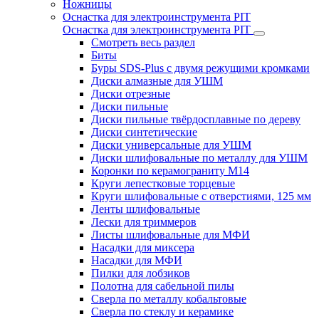
Ножницы
Оснастка для электроинструмента PIT
Оснастка для электроинструмента PIT
Смотреть весь раздел
Биты
Буры SDS-Plus c двумя режущими кромками
Диски алмазные для УШМ
Диски отрезные
Диски пильные
Диски пильные твёрдосплавные по дереву
Диски синтетические
Диски универсальные для УШМ
Диски шлифовальные по металлу для УШМ
Коронки по керамограниту M14
Круги лепестковые торцевые
Круги шлифовальные с отверстиями, 125 мм
Ленты шлифовальные
Лески для триммеров
Листы шлифовальные для МФИ
Насадки для миксера
Насадки для МФИ
Пилки для лобзиков
Полотна для сабельной пилы
Сверла по металлу кобальтовые
Сверла по стеклу и керамике