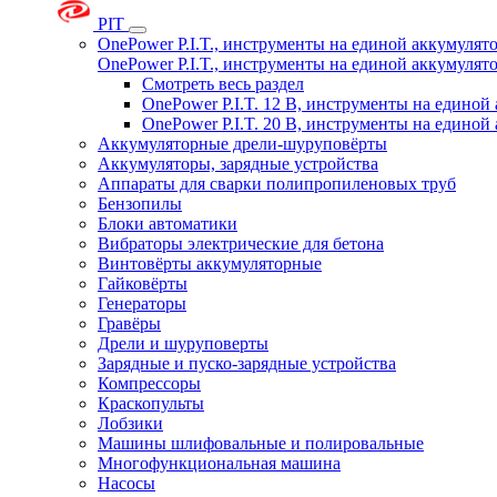
PIT
OnePower P.I.T., инструменты на единой аккумуля
OnePower P.I.T., инструменты на единой аккумуля
Смотреть весь раздел
OnePower P.I.T. 12 В, инструменты на едино
OnePower P.I.T. 20 В, инструменты на едино
Аккумуляторные дрели-шуруповёрты
Аккумуляторы, зарядные устройства
Аппараты для сварки полипропиленовых труб
Бензопилы
Блоки автоматики
Вибраторы электрические для бетона
Винтовёрты аккумуляторные
Гайковёрты
Генераторы
Гравёры
Дрели и шуруповерты
Зарядные и пуско-зарядные устройства
Компрессоры
Краскопульты
Лобзики
Машины шлифовальные и полировальные
Многофункциональная машина
Насосы