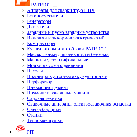
PATRIOT
Аппараты для сварки труб ПВХ
Бетоносмесители
Генераторы
Двигатели
Зарядные и пуско-зарядные устройства
Измельчитель кормов электрический
Компрессоры
Культиваторы и мотоблоки PATRIOT
Масла, смазки для бензопил и бензокос
Машины углошлифовальные
Мойки высокого давления
Насосы
Ножницы-кусторезы аккумуляторные
Перфораторы
Пневмоинструмент
Прямошлифовальные машины
Садовая техника
Сварочные аппараты, электросварочная оснастка
Снегоуборщики
Станки
Тепловые пушки
PIT