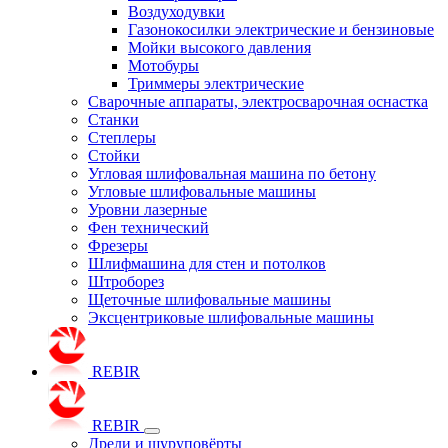
Воздуходувки
Газонокосилки электрические и бензиновые
Мойки высокого давления
Мотобуры
Триммеры электрические
Сварочные аппараты, электросварочная оснастка
Станки
Степлеры
Стойки
Угловая шлифовальная машина по бетону
Угловые шлифовальные машины
Уровни лазерные
Фен технический
Фрезеры
Шлифмашина для стен и потолков
Штроборез
Щеточные шлифовальные машины
Эксцентриковые шлифовальные машины
REBIR
REBIR
Дрели и шуруповёрты