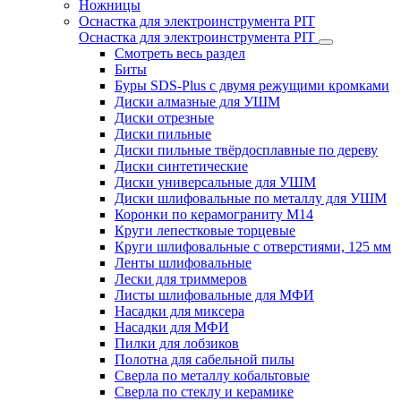
Ножницы
Оснастка для электроинструмента PIT
Оснастка для электроинструмента PIT
Смотреть весь раздел
Биты
Буры SDS-Plus c двумя режущими кромками
Диски алмазные для УШМ
Диски отрезные
Диски пильные
Диски пильные твёрдосплавные по дереву
Диски синтетические
Диски универсальные для УШМ
Диски шлифовальные по металлу для УШМ
Коронки по керамограниту M14
Круги лепестковые торцевые
Круги шлифовальные с отверстиями, 125 мм
Ленты шлифовальные
Лески для триммеров
Листы шлифовальные для МФИ
Насадки для миксера
Насадки для МФИ
Пилки для лобзиков
Полотна для сабельной пилы
Сверла по металлу кобальтовые
Сверла по стеклу и керамике