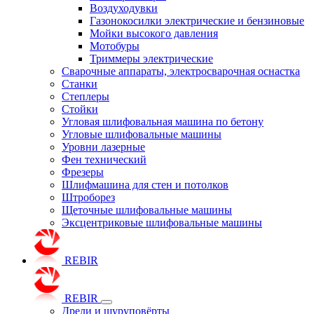
Воздуходувки
Газонокосилки электрические и бензиновые
Мойки высокого давления
Мотобуры
Триммеры электрические
Сварочные аппараты, электросварочная оснастка
Станки
Степлеры
Стойки
Угловая шлифовальная машина по бетону
Угловые шлифовальные машины
Уровни лазерные
Фен технический
Фрезеры
Шлифмашина для стен и потолков
Штроборез
Щеточные шлифовальные машины
Эксцентриковые шлифовальные машины
REBIR
REBIR
Дрели и шуруповёрты