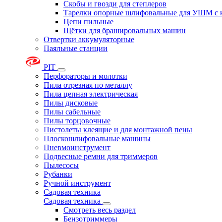
Скобы и гвозди для степлеров
Тарелки опорные шлифовальные для УШМ с 
Цепи пильные
Щётки для брашировальных машин
Отвертки аккумуляторные
Паяльные станции
PIT
Перфораторы и молотки
Пила отрезная по металлу
Пила цепная электрическая
Пилы дисковые
Пилы сабельные
Пилы торцовочные
Пистолеты клеящие и для монтажной пены
Плоскошлифовальные машины
Пневмоинструмент
Подвесные ремни для триммеров
Пылесосы
Рубанки
Ручной инструмент
Садовая техника
Садовая техника
Смотреть весь раздел
Бензотриммеры