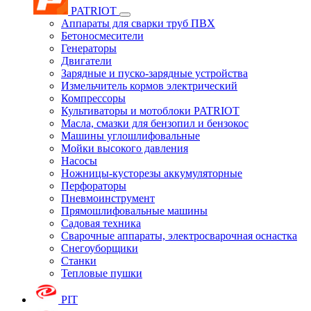
PATRIOT
Аппараты для сварки труб ПВХ
Бетоносмесители
Генераторы
Двигатели
Зарядные и пуско-зарядные устройства
Измельчитель кормов электрический
Компрессоры
Культиваторы и мотоблоки PATRIOT
Масла, смазки для бензопил и бензокос
Машины углошлифовальные
Мойки высокого давления
Насосы
Ножницы-кусторезы аккумуляторные
Перфораторы
Пневмоинструмент
Прямошлифовальные машины
Садовая техника
Сварочные аппараты, электросварочная оснастка
Снегоуборщики
Станки
Тепловые пушки
PIT