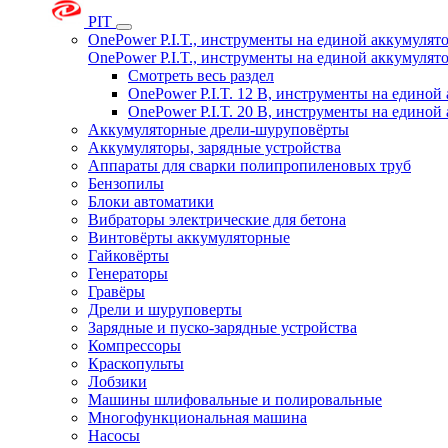
PIT
OnePower P.I.T., инструменты на единой аккумуля
OnePower P.I.T., инструменты на единой аккумуля
Смотреть весь раздел
OnePower P.I.T. 12 В, инструменты на едино
OnePower P.I.T. 20 В, инструменты на едино
Аккумуляторные дрели-шуруповёрты
Аккумуляторы, зарядные устройства
Аппараты для сварки полипропиленовых труб
Бензопилы
Блоки автоматики
Вибраторы электрические для бетона
Винтовёрты аккумуляторные
Гайковёрты
Генераторы
Гравёры
Дрели и шуруповерты
Зарядные и пуско-зарядные устройства
Компрессоры
Краскопульты
Лобзики
Машины шлифовальные и полировальные
Многофункциональная машина
Насосы