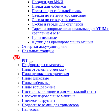
Насадки для МФИ
Пилки для лобзиков
Полотна для сабельной пилы
Сверла по металлу кобальтовые
Сверла по стеклу и керамике
Скобы и гвозди для степлеров
Тарелки опорные шлифовальные для УШМ с
креплением М14
Цепи пильные
Щётки для брашировальных машин
Отвертки аккумуляторные
Паяльные станции
PIT
Перфораторы и молотки
Пила отрезная по металлу
Пила цепная электрическая
Пилы дисковые
Пилы сабельные
Пилы торцовочные
Пистолеты клеящие и для монтажной пены
Плоскошлифовальные машины
Пневмоинструмент
Подвесные ремни для триммеров
Пылесосы