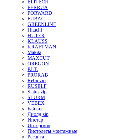
ELITECH
FERRUA
FORWARD
FUBAG
GREENLINE
Hitachi
HUTER
KLAUSS
KRAFTMAN
Makita
MAXCUT
OREGON
P.I.T.
PRORAB
Rebir zip
RUSELF
Status zip
STURM
VEBEX
Байкал
Диолд zip
Инстар
Интерскол
Пистолеты монтажные
Ресанта