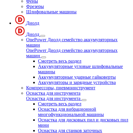
Фены
Фрезеры
Шлифовальные машины
Диолд
Диолд
OnePower Диолд семейство аккумуляторных
машин
OnePower Диолд семейство аккумуляторных
машин
Смотреть весь раздел
Аккумуляторные угловые шлифовальные
машины
Аккумуляторные ударные гайковерты
Аккумуляторы и зарядные устройства
Компрессоры, пневмоинструмент
Оснастка для инструмента
Оснастка для инструмента
Смотреть весь раздел
Оснастка для вибрационной
многофункциональной машины
Оснастка для дисковых пил и дисковых пил
мини
Оснастка для станков заточных