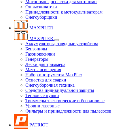
Мотопомпы,оснастка для мотопомп
Опрыскиватели
Принадлежности к мотокультиваторам
Снегоуборщики
MAXPILER
MAXPILER
Аккумуляторы, зарядные устройства
Бензопилы
Газонокосилки
Генераторы
Лески для триммера
Мачты освещения
Набор инструмента MaxPiler
Оснастка для сварки
Снегоуборочная техника
Средства индивидуальной защиты
Тепловые пушки
Триммеры электрические и бензиновые
Уровни лазерные
Фильтры и принадлежности для пылесосов
PATRIOT