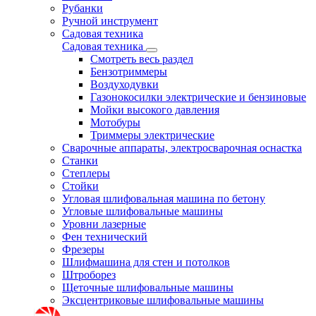
Рубанки
Ручной инструмент
Садовая техника
Садовая техника
Смотреть весь раздел
Бензотриммеры
Воздуходувки
Газонокосилки электрические и бензиновые
Мойки высокого давления
Мотобуры
Триммеры электрические
Сварочные аппараты, электросварочная оснастка
Станки
Степлеры
Стойки
Угловая шлифовальная машина по бетону
Угловые шлифовальные машины
Уровни лазерные
Фен технический
Фрезеры
Шлифмашина для стен и потолков
Штроборез
Щеточные шлифовальные машины
Эксцентриковые шлифовальные машины