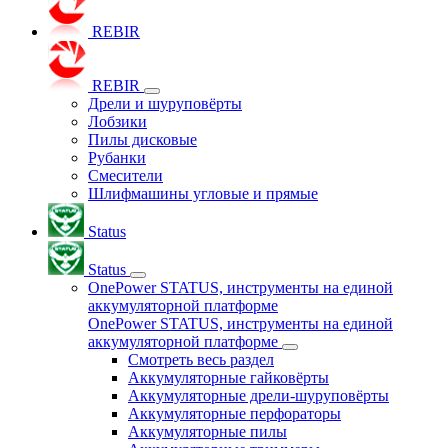
REBIR
REBIR
Дрели и шуруповёрты
Лобзики
Пилы дисковые
Рубанки
Смесители
Шлифмашины угловые и прямые
Status
Status
OnePower STATUS, инструменты на единой
аккумуляторной платформе
OnePower STATUS, инструменты на единой
аккумуляторной платформе
Смотреть весь раздел
Аккумуляторные гайковёрты
Аккумуляторные дрели-шуруповёрты
Аккумуляторные перфораторы
Аккумуляторные пилы