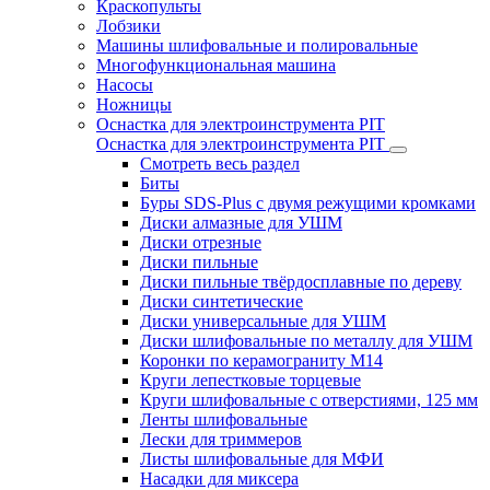
Краскопульты
Лобзики
Машины шлифовальные и полировальные
Многофункциональная машина
Насосы
Ножницы
Оснастка для электроинструмента PIT
Оснастка для электроинструмента PIT
Смотреть весь раздел
Биты
Буры SDS-Plus c двумя режущими кромками
Диски алмазные для УШМ
Диски отрезные
Диски пильные
Диски пильные твёрдосплавные по дереву
Диски синтетические
Диски универсальные для УШМ
Диски шлифовальные по металлу для УШМ
Коронки по керамограниту M14
Круги лепестковые торцевые
Круги шлифовальные с отверстиями, 125 мм
Ленты шлифовальные
Лески для триммеров
Листы шлифовальные для МФИ
Насадки для миксера