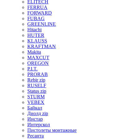
ELITECH
FERRUA
FORWARD
FUBAG
GREENLINE
Hitachi
HUTER
KLAUSS
KRAFTMAN
Makita
MAXCUT
OREGON
P.I.T.
PRORAB
Rebir zip
RUSELF
Status zip
STURM
VEBEX
Байкал
Диолд zip
Инстар
Интерскол
Пистолеты монтажные
Ресанта