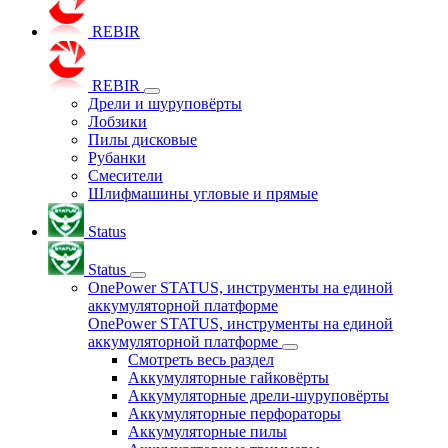
REBIR
REBIR
Дрели и шуруповёрты
Лобзики
Пилы дисковые
Рубанки
Смесители
Шлифмашины угловые и прямые
Status
Status
OnePower STATUS, инструменты на единой
аккумуляторной платформе
OnePower STATUS, инструменты на единой
аккумуляторной платформе
Смотреть весь раздел
Аккумуляторные гайковёрты
Аккумуляторные дрели-шуруповёрты
Аккумуляторные перфораторы
Аккумуляторные пилы