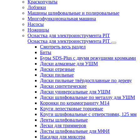
Краскопульты
Лобзики
Машины шлифовальные и полировальные
Многофункциональная машина
Насосы
Ножницы
Оснастка для электроинструмента PIT
Оснастка для электроинструмента PIT
Смотреть весь раздел
Биты
Буры SDS-Plus c двумя режущими кромками
Диски алмазные для УШМ
Диски отрезные
Диски пильные
Диски пильные твёрдосплавные по дереву
Диски синтетические
Диски универсальные для УШМ
Диски шлифовальные по металлу для УШМ
Коронки по керамограниту M14
Круги лепестковые торцевые
Круги шлифовальные с отверстиями, 125 мм
Ленты шлифовальные
Лески для триммеров
Листы шлифовальные для МФИ
Насадки для миксера