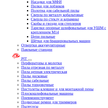
Насадки для МФИ
Пилки для лобзиков
Полотна для сабельной пилы
Сверла по металлу кобальтовые
Сверла по стеклу и керамике
Скобы и гвозди для степлеров
Тарелки опорные шлифовальные для УШМ с
креплением М14
Цепи пильные
Щётки для брашировальных машин
Отвертки аккумуляторные
Паяльные станции
PIT
Перфораторы и молотки
Пила отрезная по металлу
Пила цепная электрическая
Пилы дисковые
Пилы сабельные
Пилы торцовочные
Пистолеты клеящие и для монтажной пены
Плоскошлифовальные машины
Пневмоинструмент
Подвесные ремни для триммеров
Пылесосы