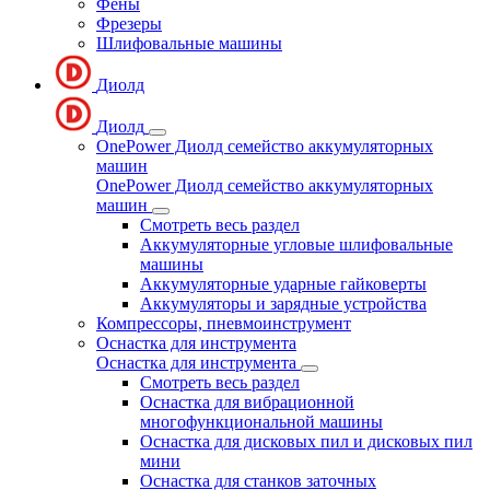
Фены
Фрезеры
Шлифовальные машины
Диолд
Диолд
OnePower Диолд семейство аккумуляторных
машин
OnePower Диолд семейство аккумуляторных
машин
Смотреть весь раздел
Аккумуляторные угловые шлифовальные
машины
Аккумуляторные ударные гайковерты
Аккумуляторы и зарядные устройства
Компрессоры, пневмоинструмент
Оснастка для инструмента
Оснастка для инструмента
Смотреть весь раздел
Оснастка для вибрационной
многофункциональной машины
Оснастка для дисковых пил и дисковых пил
мини
Оснастка для станков заточных