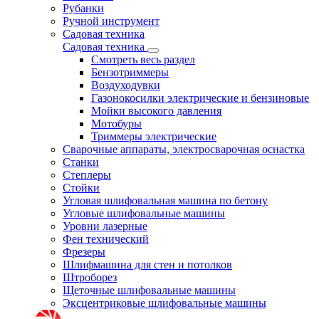
Рубанки
Ручной инструмент
Садовая техника
Садовая техника
Смотреть весь раздел
Бензотриммеры
Воздуходувки
Газонокосилки электрические и бензиновые
Мойки высокого давления
Мотобуры
Триммеры электрические
Сварочные аппараты, электросварочная оснастка
Станки
Степлеры
Стойки
Угловая шлифовальная машина по бетону
Угловые шлифовальные машины
Уровни лазерные
Фен технический
Фрезеры
Шлифмашина для стен и потолков
Штроборез
Щеточные шлифовальные машины
Эксцентриковые шлифовальные машины